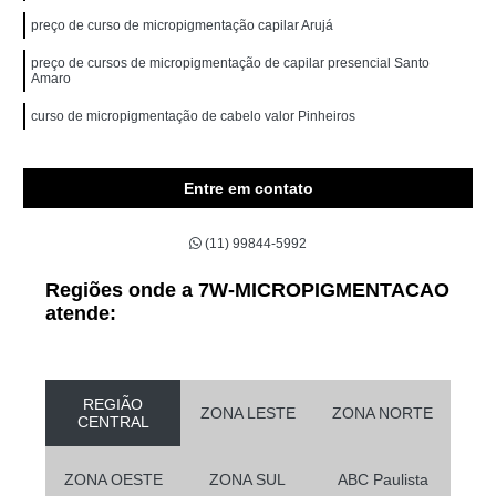
preço de curso de micropigmentação capilar Arujá
preço de cursos de micropigmentação de capilar presencial Santo
Amaro
curso de micropigmentação de cabelo valor Pinheiros
Entre em contato
(11) 99844-5992
Regiões onde a 7W-MICROPIGMENTACAO
atende:
REGIÃO
ZONA LESTE
ZONA NORTE
CENTRAL
ZONA OESTE
ZONA SUL
ABC Paulista