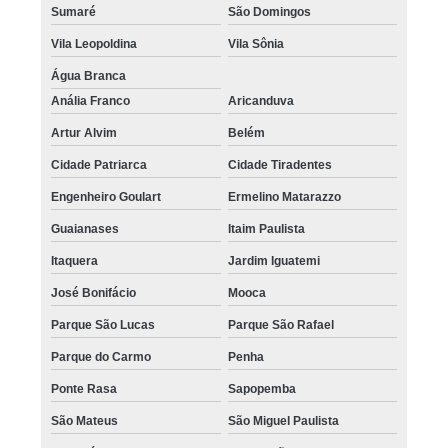
Sumaré
São Domingos
Vila Leopoldina
Vila Sônia
Água Branca
Anália Franco
Aricanduva
Artur Alvim
Belém
Cidade Patriarca
Cidade Tiradentes
Engenheiro Goulart
Ermelino Matarazzo
Guaianases
Itaim Paulista
Itaquera
Jardim Iguatemi
José Bonifácio
Mooca
Parque São Lucas
Parque São Rafael
Parque do Carmo
Penha
Ponte Rasa
Sapopemba
São Mateus
São Miguel Paulista