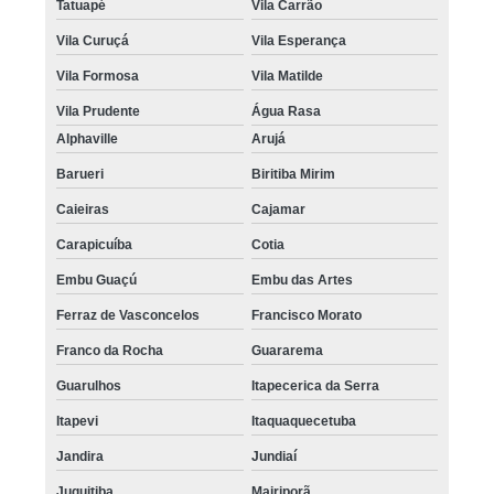
Tatuapé
Vila Carrão
Vila Curuçá
Vila Esperança
Vila Formosa
Vila Matilde
Vila Prudente
Água Rasa
Alphaville
Arujá
Barueri
Biritiba Mirim
Caieiras
Cajamar
Carapicuíba
Cotia
Embu Guaçú
Embu das Artes
Ferraz de Vasconcelos
Francisco Morato
Franco da Rocha
Guararema
Guarulhos
Itapecerica da Serra
Itapevi
Itaquaquecetuba
Jandira
Jundiaí
Juquitiba
Mairiporã