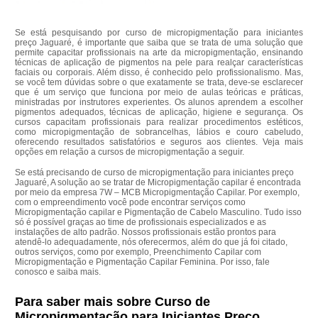
Se está pesquisando por curso de micropigmentação para iniciantes
preço Jaguaré, é importante que saiba que se trata de uma solução que
permite capacitar profissionais na arte da micropigmentação, ensinando
técnicas de aplicação de pigmentos na pele para realçar características
faciais ou corporais. Além disso, é conhecido pelo profissionalismo. Mas,
se você tem dúvidas sobre o que exatamente se trata, deve-se esclarecer
que é um serviço que funciona por meio de aulas teóricas e práticas,
ministradas por instrutores experientes. Os alunos aprendem a escolher
pigmentos adequados, técnicas de aplicação, higiene e segurança. Os
cursos capacitam profissionais para realizar procedimentos estéticos,
como micropigmentação de sobrancelhas, lábios e couro cabeludo,
oferecendo resultados satisfatórios e seguros aos clientes. Veja mais
opções em relação a cursos de micropigmentação a seguir.
Se está precisando de curso de micropigmentação para iniciantes preço
Jaguaré, A solução ao se tratar de Micropigmentação capilar é encontrada
por meio da empresa 7W – MCB Micropigmentação Capilar. Por exemplo,
com o empreendimento você pode encontrar serviços como
Micropigmentação capilar e Pigmentação de Cabelo Masculino. Tudo isso
só é possível graças ao time de profissionais especializados e as
instalações de alto padrão. Nossos profissionais estão prontos para
atendê-lo adequadamente, nós oferecermos, além do que já foi citado,
outros serviços, como por exemplo, Preenchimento Capilar com
Micropigmentação e Pigmentação Capilar Feminina. Por isso, fale
conosco e saiba mais.
Para saber mais sobre Curso de
Micropigmentação para Iniciantes Preço