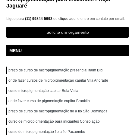
Jaguaré
Ligue para
(11) 99844-5992
ou
clique aqui
e entre em contato por email.
Solicite um orçamento
MENU
preço de curso de micropigmentação presencial Itaim Bibi
onde fazer cursos de micropigmentação capilar Vila Andrade
curso micropigmentação capilar Bela Vista
onde fazer curso de pigmentação capilar Brooklin
preço de curso de micropigmentação fio a fio São Domingos
curso de micropigmentação para iniciantes Consolação
curso de micropigmentação fio a fio Pacaembu