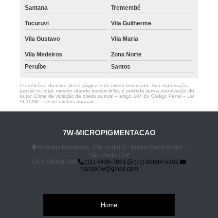
Santana
Tremembé
Tucuruvi
Vila Guilherme
Vila Gustavo
Vila Maria
Vila Medeiros
Zona Norte
Peruíbe
Santos
O conteúdo do texto desta página é de direito reservado. Sua reprodução,
parcial ou total, mesmo citando nossos links, é proibida sem a autorização do
autor. Crime de violação de direito autoral – artigo 184 do Código Penal –
Lei
9610/98 - Lei de direitos autorais
.
7W-MICROPIGMENTACAO
Rua das Bandeiras, 356, andar 6 - Jardim Santo André -
São Paulo - SP
CEP: 09090-780
(11) 4436-7861
(11) 99844-5992
nando7w@gmail.com
Home