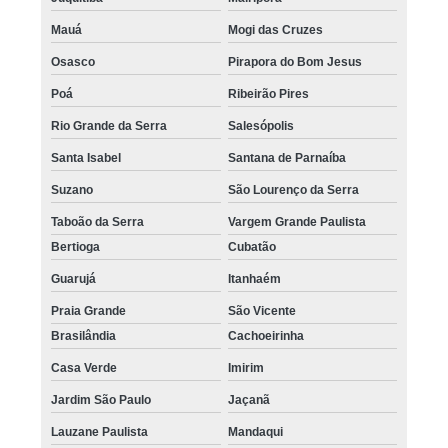
Mauá
Mogi das Cruzes
Osasco
Pirapora do Bom Jesus
Poá
Ribeirão Pires
Rio Grande da Serra
Salesópolis
Santa Isabel
Santana de Parnaíba
Suzano
São Lourenço da Serra
Taboão da Serra
Vargem Grande Paulista
Bertioga
Cubatão
Guarujá
Itanhaém
Praia Grande
São Vicente
Brasilândia
Cachoeirinha
Casa Verde
Imirim
Jardim São Paulo
Jaçanã
Lauzane Paulista
Mandaqui