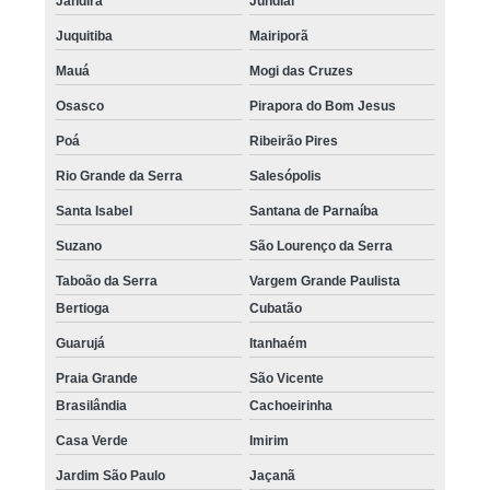
Jandira
Jundiaí
Juquitiba
Mairiporã
Mauá
Mogi das Cruzes
Osasco
Pirapora do Bom Jesus
Poá
Ribeirão Pires
Rio Grande da Serra
Salesópolis
Santa Isabel
Santana de Parnaíba
Suzano
São Lourenço da Serra
Taboão da Serra
Vargem Grande Paulista
Bertioga
Cubatão
Guarujá
Itanhaém
Praia Grande
São Vicente
Brasilândia
Cachoeirinha
Casa Verde
Imirim
Jardim São Paulo
Jaçanã