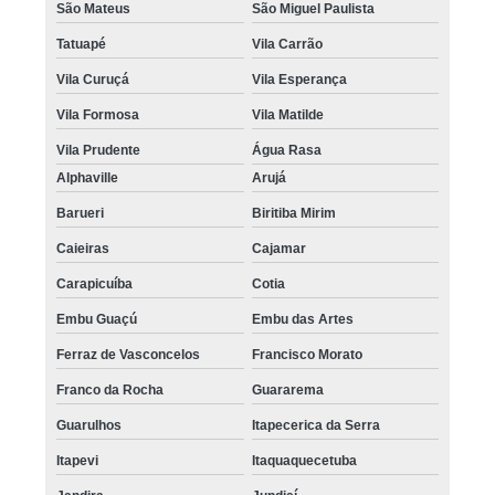
São Mateus
São Miguel Paulista
Tatuapé
Vila Carrão
Vila Curuçá
Vila Esperança
Vila Formosa
Vila Matilde
Vila Prudente
Água Rasa
Alphaville
Arujá
Barueri
Biritiba Mirim
Caieiras
Cajamar
Carapicuíba
Cotia
Embu Guaçú
Embu das Artes
Ferraz de Vasconcelos
Francisco Morato
Franco da Rocha
Guararema
Guarulhos
Itapecerica da Serra
Itapevi
Itaquaquecetuba