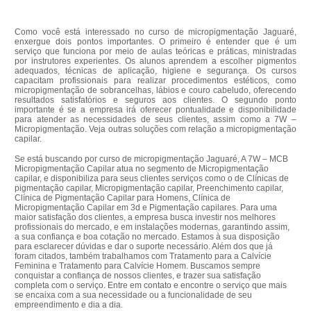
Como você está interessado no curso de micropigmentação Jaguaré,
enxergue dois pontos importantes. O primeiro é entender que é um
serviço que funciona por meio de aulas teóricas e práticas, ministradas
por instrutores experientes. Os alunos aprendem a escolher pigmentos
adequados, técnicas de aplicação, higiene e segurança. Os cursos
capacitam profissionais para realizar procedimentos estéticos, como
micropigmentação de sobrancelhas, lábios e couro cabeludo, oferecendo
resultados satisfatórios e seguros aos clientes. O segundo ponto
importante é se a empresa irá oferecer pontualidade e disponibilidade
para atender as necessidades de seus clientes, assim como a 7W –
Micropigmentação. Veja outras soluções com relação a micropigmentação
capilar.
Se está buscando por curso de micropigmentação Jaguaré, A 7W – MCB
Micropigmentação Capilar atua no segmento de Micropigmentação
capilar, e disponibiliza para seus clientes serviços como o de Clínicas de
pigmentação capilar, Micropigmentação capilar, Preenchimento capilar,
Clínica de Pigmentação Capilar para Homens, Clínica de
Micropigmentação Capilar em 3d e Pigmentação capilares. Para uma
maior satisfação dos clientes, a empresa busca investir nos melhores
profissionais do mercado, e em instalações modernas, garantindo assim,
a sua confiança e boa cotação no mercado. Estamos à sua disposição
para esclarecer dúvidas e dar o suporte necessário. Além dos que já
foram citados, também trabalhamos com Tratamento para a Calvície
Feminina e Tratamento para Calvície Homem. Buscamos sempre
conquistar a confiança de nossos clientes, e trazer sua satisfação
completa com o serviço. Entre em contato e encontre o serviço que mais
se encaixa com a sua necessidade ou a funcionalidade de seu
empreendimento e dia a dia.