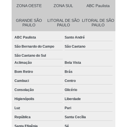
ZONA OESTE
ZONA SUL
ABC Paulista
GRANDE SÃO
LITORAL DE SÃO
LITORAL DE SÃO
PAULO
PAULO
PAULO
ABC Paulista
Santo André
São Bernardo do Campo
São Caetano
São Caetano do Sul
Aclimação
Bela Vista
Bom Retiro
Brás
Cambuci
Centro
Consolação
Glicério
Higienópolis
Liberdade
Luz
Pari
República
Santa Cecília
Santa Efigênia
Sé