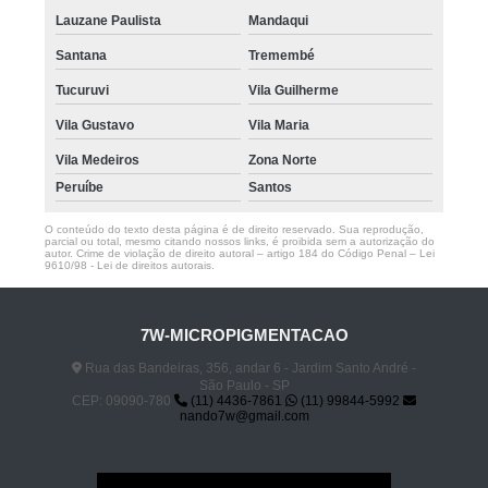
Lauzane Paulista
Mandaqui
Santana
Tremembé
Tucuruvi
Vila Guilherme
Vila Gustavo
Vila Maria
Vila Medeiros
Zona Norte
Peruíbe
Santos
O conteúdo do texto desta página é de direito reservado. Sua reprodução,
parcial ou total, mesmo citando nossos links, é proibida sem a autorização do
autor. Crime de violação de direito autoral – artigo 184 do Código Penal –
Lei
9610/98 - Lei de direitos autorais
.
7W-MICROPIGMENTACAO
Rua das Bandeiras, 356, andar 6 - Jardim Santo André -
São Paulo - SP
CEP: 09090-780
(11) 4436-7861
(11) 99844-5992
nando7w@gmail.com