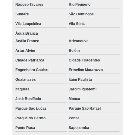
Raposo Tavares
Rio Pequeno
Sumaré
São Domingos
Vila Leopoldina
Vila Sônia
Água Branca
Anália Franco
Aricanduva
Artur Alvim
Belém
Cidade Patriarca
Cidade Tiradentes
Engenheiro Goulart
Ermelino Matarazzo
Guaianases
Itaim Paulista
Itaquera
Jardim Iguatemi
José Bonifácio
Mooca
Parque São Lucas
Parque São Rafael
Parque do Carmo
Penha
Ponte Rasa
Sapopemba