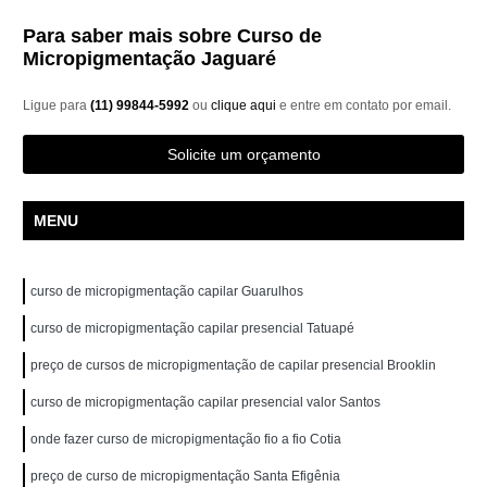
Para saber mais sobre Curso de
Micropigmentação Jaguaré
Ligue para
(11) 99844-5992
ou
clique aqui
e entre em contato por email.
Solicite um orçamento
MENU
curso de micropigmentação capilar Guarulhos
curso de micropigmentação capilar presencial Tatuapé
preço de cursos de micropigmentação de capilar presencial Brooklin
curso de micropigmentação capilar presencial valor Santos
onde fazer curso de micropigmentação fio a fio Cotia
preço de curso de micropigmentação Santa Efigênia