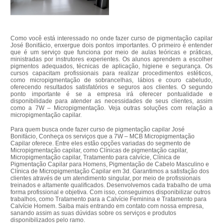
Como você está interessado no onde fazer curso de pigmentação capilar
José Bonifácio, enxergue dois pontos importantes. O primeiro é entender
que é um serviço que funciona por meio de aulas teóricas e práticas,
ministradas por instrutores experientes. Os alunos aprendem a escolher
pigmentos adequados, técnicas de aplicação, higiene e segurança. Os
cursos capacitam profissionais para realizar procedimentos estéticos,
como micropigmentação de sobrancelhas, lábios e couro cabeludo,
oferecendo resultados satisfatórios e seguros aos clientes. O segundo
ponto importante é se a empresa irá oferecer pontualidade e
disponibilidade para atender as necessidades de seus clientes, assim
como a 7W – Micropigmentação. Veja outras soluções com relação a
micropigmentação capilar.
Para quem busca onde fazer curso de pigmentação capilar José
Bonifácio, Conheça os serviços que a 7W – MCB Micropigmentação
Capilar oferece. Entre eles estão opções variadas do segmento de
Micropigmentação capilar, como Clínicas de pigmentação capilar,
Micropigmentação capilar, Tratamento para calvície, Clínica de
Pigmentação Capilar para Homens, Pigmentação de Cabelo Masculino e
Clínica de Micropigmentação Capilar em 3d. Garantimos a satisfação dos
clientes através de um atendimento singular, por meio de profissionais
treinados e altamente qualificados. Desenvolvemos cada trabalho de uma
forma profissional e objetiva. Com isso, conseguimos disponibilizar outros
trabalhos, como Tratamento para a Calvície Feminina e Tratamento para
Calvície Homem. Saiba mais entrando em contato com nossa empresa,
sanando assim as suas dúvidas sobre os serviços e produtos
disponibilizados pelo ramo.