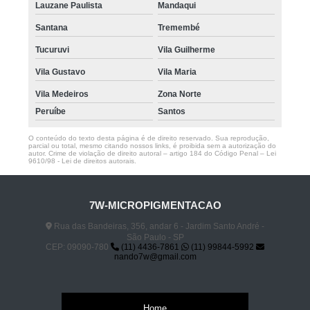
Lauzane Paulista
Mandaqui
Santana
Tremembé
Tucuruvi
Vila Guilherme
Vila Gustavo
Vila Maria
Vila Medeiros
Zona Norte
Peruíbe
Santos
O conteúdo do texto desta página é de direito reservado. Sua reprodução,
parcial ou total, mesmo citando nossos links, é proibida sem a autorização do
autor. Crime de violação de direito autoral – artigo 184 do Código Penal –
Lei
9610/98 - Lei de direitos autorais
.
7W-MICROPIGMENTACAO
Rua das Bandeiras, 356, andar 6 - Jardim Santo André -
São Paulo - SP
CEP: 09090-780
(11) 4436-7861
(11) 99844-5992
nando7w@gmail.com
Home