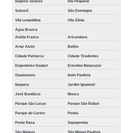
Raposo Tavares
Rio Pequeno
Sumaré
São Domingos
Vila Leopoldina
Vila Sônia
Água Branca
Anália Franco
Aricanduva
Artur Alvim
Belém
Cidade Patriarca
Cidade Tiradentes
Engenheiro Goulart
Ermelino Matarazzo
Guaianases
Itaim Paulista
Itaquera
Jardim Iguatemi
José Bonifácio
Mooca
Parque São Lucas
Parque São Rafael
Parque do Carmo
Penha
Ponte Rasa
Sapopemba
São Mateus
São Miguel Paulista