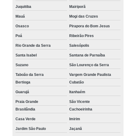
Juquitiba
Mairiporã
Mauá
Mogi das Cruzes
Osasco
Pirapora do Bom Jesus
Poá
Ribeirão Pires
Rio Grande da Serra
Salesópolis
Santa Isabel
Santana de Parnaíba
Suzano
São Lourenço da Serra
Taboão da Serra
Vargem Grande Paulista
Bertioga
Cubatão
Guarujá
Itanhaém
Praia Grande
São Vicente
Brasilândia
Cachoeirinha
Casa Verde
Imirim
Jardim São Paulo
Jaçanã