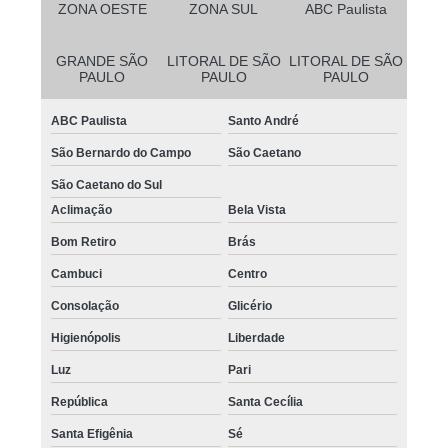
ZONA OESTE
ZONA SUL
ABC Paulista
GRANDE SÃO
LITORAL DE SÃO
LITORAL DE SÃO
PAULO
PAULO
PAULO
ABC Paulista
Santo André
São Bernardo do Campo
São Caetano
São Caetano do Sul
Aclimação
Bela Vista
Bom Retiro
Brás
Cambuci
Centro
Consolação
Glicério
Higienópolis
Liberdade
Luz
Pari
República
Santa Cecília
Santa Efigênia
Sé