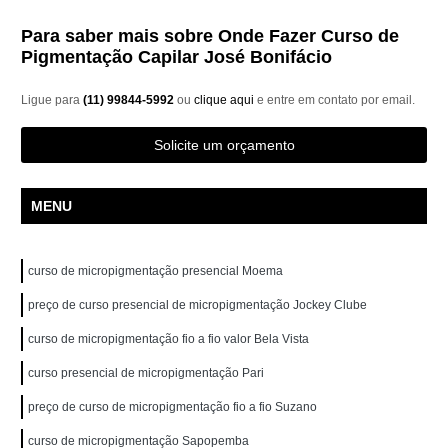
Para saber mais sobre Onde Fazer Curso de
Pigmentação Capilar José Bonifácio
Ligue para
(11) 99844-5992
ou
clique aqui
e entre em contato por email.
Solicite um orçamento
MENU
curso de micropigmentação presencial Moema
preço de curso presencial de micropigmentação Jockey Clube
curso de micropigmentação fio a fio valor Bela Vista
curso presencial de micropigmentação Pari
preço de curso de micropigmentação fio a fio Suzano
curso de micropigmentação Sapopemba