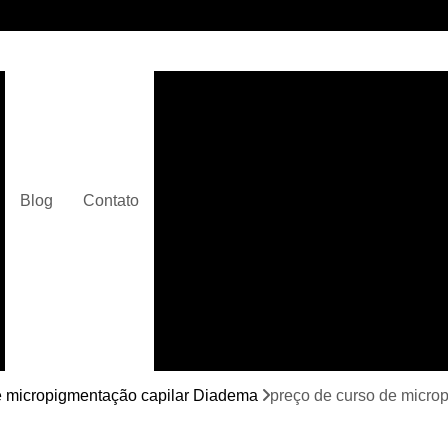
Clínica de Micropigmentaç
Clínica de Micropigmentação C
Clínica de Pigmentação Capilar De
Clínica de Pi
Blog
Contato
Clínica de Pi
Clínica de Pigmentação de Cabelo Ma
Clínica de Pigmentação na Care
Curso de Micr
Curso de Micropigm
Curso de Micropigme
e micropigmentação capilar Diadema
preço de curso de microp
Curso de Micropi