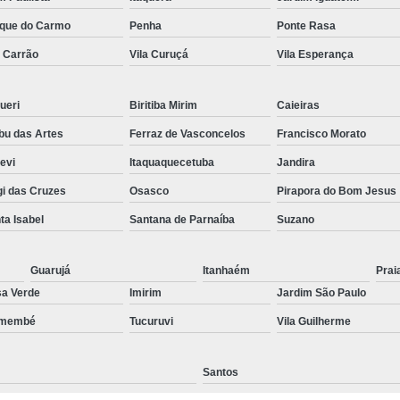
Preenchimento Capilar Centr
que do Carmo
Penha
Ponte Rasa
a Carrão
Vila Curuçá
Vila Esperança
Preenchimento Capilar com Micropig
Preenchimento Capilar em H
ueri
Biritiba Mirim
Caieiras
Preenchimento Capilar Fem
u das Artes
Ferraz de Vasconcelos
Francisco Morato
Preenchimento Capilar na T
pevi
Itaquaquecetuba
Jandira
Preenchimento Capilar par
i das Cruzes
Osasco
Pirapora do Bom Jesus
Tratamento de Calvície F
ta Isabel
Santana de Parnaíba
Suzano
Tratamento para a Calvície
T
Tratamento para a Calvície Feminin
Guarujá
Itanhaém
Prai
a Verde
Imirim
Jardim São Paulo
Tratamento para Calvície com Pi
emembé
Tucuruvi
Vila Guilherme
Tratamento para Calvície 
Santos