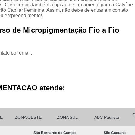
Micropigmentação Cabelo H
s. Oferecemos também a opção de Tratamento para a Calvície
o Capilar Feminina. Assim, não deixe de entrar em contato
Micropigmentação Ca
seu empreendimento!
Micropigmentação Capilar Cabelo 
rso de Micropigmentação Fio a Fio
Micropigmentação Capilar Femin
Micropigmentação Capilar Fio 
tato por email.
Micropigmentação de Ca
Micropigmentação de Cabelo M
Micropigmentação Fio a Fio Ca
Micropigmentação no Cabelo
MENTACAO atende:
Micro Pigmentação Barba Dia
Micropigmentação
Micropigmentação de 
E
ZONA OESTE
ZONA SUL
ABC Paulista
Micropigmentação de Barba São Ca
São Bernardo do Campo
São Caetano