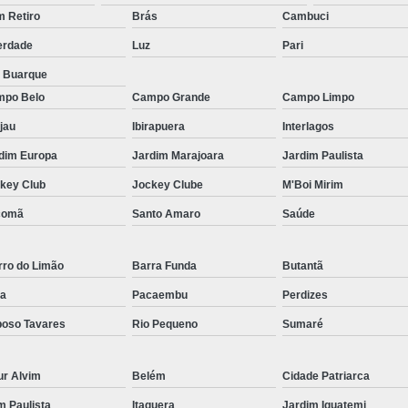
Micropigmentação Fio a Fio Barba San
 Retiro
Brás
Cambuci
Micropigmentação na Barba ABC Paul
erdade
Luz
Pari
Nano Micro Capilar São Bernardo do
a Buarque
Nano Micropigmentação de Barba 
po Belo
Campo Grande
Campo Limpo
Nano Pigmentação Cabelo Rio Grande 
jau
Ibirapuera
Interlagos
Nano Pigmentaçã
dim Europa
Jardim Marajoara
Jardim Paulista
key Club
Jockey Clube
M'Boi Mirim
Nano Pigment
comã
Santo Amaro
Saúde
Nano Pigmentaçã
Nano Pigmentação no Cab
rro do Limão
Barra Funda
Butantã
Pigmentação Capilar 3d
Pigmentaç
a
Pacaembu
Perdizes
Pigmentação Capilar em E
oso Tavares
Rio Pequeno
Sumaré
Pigmentação Capilar Mascu
Pigmentação de Cabelo Mas
ur Alvim
Belém
Cidade Patriarca
Pigmentação na Care
im Paulista
Itaquera
Jardim Iguatemi