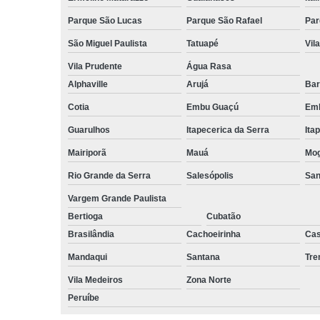
Parque São Lucas
Parque São Rafael
Par
São Miguel Paulista
Tatuapé
Vil
Vila Prudente
Água Rasa
Alphaville
Arujá
Bar
Cotia
Embu Guaçú
Emb
Guarulhos
Itapecerica da Serra
Ita
Mairiporã
Mauá
Mog
Rio Grande da Serra
Salesópolis
San
Vargem Grande Paulista
Bertioga
Cubatão
Brasilândia
Cachoeirinha
Cas
Mandaqui
Santana
Tr
Vila Medeiros
Zona Norte
Peruíbe