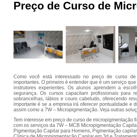
Preço de Curso de Micr
Preenchimento
capilar
Tratamento para
calvície
Como você está interessado no preço de curso de m
importantes. O primeiro é entender que é um serviço que 
instrutores experientes. Os alunos aprendem a escol
segurança. Os cursos capacitam profissionais para r
sobrancelhas, lábios e couro cabeludo, oferecendo resu
importante é se a empresa irá oferecer pontualidade e d
assim como a 7W – Micropigmentação. Veja outras soluç
Tem interesse em preço de curso de micropigmentação fi
com os serviços da 7W – MCB Micropigmentação Capilar.
Pigmentação Capilar para Homens, Pigmentação capilares
Clínica de Micropigmentação Capilar em 3d e Tratamento 