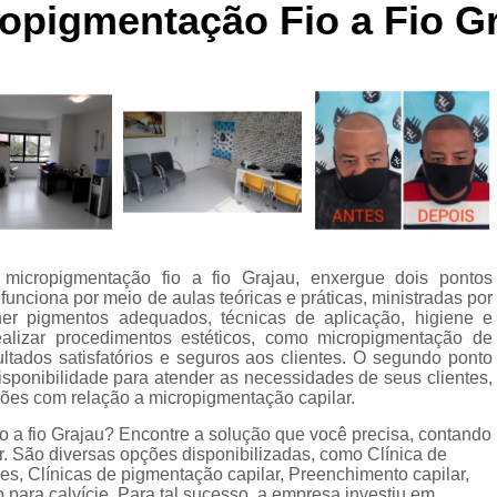
opigmentação Fio a Fio G
Curso de Micropigmentaç
Curso de Micropigmenta
Curso de Micropigmentação Santo A
Curso Micropigmen
Curso Presencial
Cursos de Micropigmen
Cursos de Micropigmentação de Capi
icropigmentação fio a fio Grajau, enxergue dois pontos
Micropigmentação Capilar com 
funciona por meio de aulas teóricas e práticas, ministradas por
Micropigmentação Capilar em E
her pigmentos adequados, técnicas de aplicação, higiene e
ealizar procedimentos estéticos, como micropigmentação de
Micropigmentação Capilar Fem
ltados satisfatórios e seguros aos clientes. O segundo ponto
isponibilidade para atender as necessidades de seus clientes,
Micropigmentação Capilar nas En
ões com relação a micropigmentação capilar.
Micropigmentação Capilar para En
o a fio Grajau? Encontre a solução que você precisa, contando
 São diversas opções disponibilizadas, como Clínica de
Micropigmentação Cabel
, Clínicas de pigmentação capilar, Preenchimento capilar,
para calvície. Para tal sucesso, a empresa investiu em