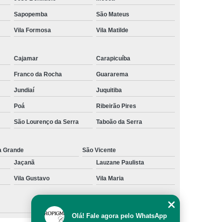
al
Preenchimento Capilar com Micro Ponto
Sapopemba
São Mateus
Vila Formosa
Vila Matilde
mentação
Preenchimento Capilar com Pigmentação
omens
Preenchimento Capilar em Mulheres
Cajamar
Carapicuíba
inino
Preenchimento Capilar Masculino
Franco da Rocha
Guararema
esta
Preenchimento Capilar nas Entradas
Jundiaí
Juquitiba
a Diminuir Testa
Tratamento de Calvície
Poá
Ribeirão Pires
eminina
Tratamento de Calvície Natural
São Lourenço da Serra
Taboão da Serra
ratamento para a Calvície com Micropigmentação
a
Tratamento para Calvície com Micopigmentação
a Grande
São Vicente
Jaçanã
Lauzane Paulista
gmentação
Tratamento para Calvície em Homens
Vila Gustavo
Vila Maria
Homem
Tratamento para Calvície Masculina
Olá! Fale agora pelo WhatsApp