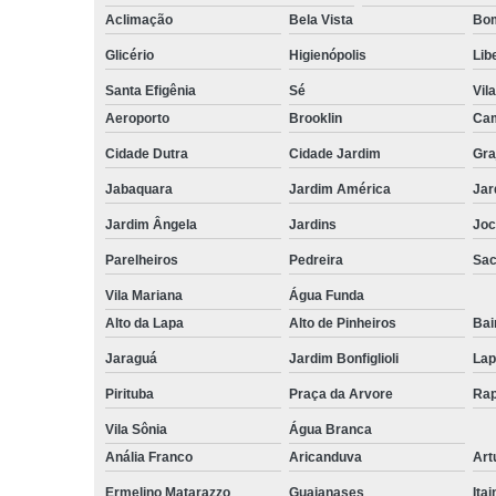
Aclimação
Bela Vista
Bom
Glicério
Higienópolis
Lib
Santa Efigênia
Sé
Vil
Aeroporto
Brooklin
Cam
Cidade Dutra
Cidade Jardim
Gra
Jabaquara
Jardim América
Jar
Jardim Ângela
Jardins
Joc
Parelheiros
Pedreira
Sa
Vila Mariana
Água Funda
Alto da Lapa
Alto de Pinheiros
Bai
Jaraguá
Jardim Bonfiglioli
Lap
Pirituba
Praça da Arvore
Rap
Vila Sônia
Água Branca
Anália Franco
Aricanduva
Art
Ermelino Matarazzo
Guaianases
Ita