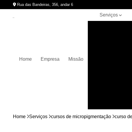
Rua das Bandeiras, 356, andar 6
Serviços
Clínicas de
pigmentação
capilar
Cursos de
micropigmentação
Home
Empresa
Missão
Micropigmentação
capilar
Micropigmentação
de cabelos
Micropigmentação
em barbas
Nano
micropigmentação
Home
Serviços
cursos de micropigmentação
curso d
Pigmentação
capilares