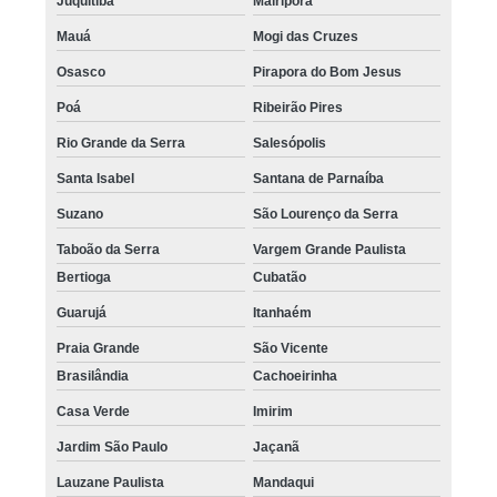
Juquitiba
Mairiporã
Mauá
Mogi das Cruzes
Osasco
Pirapora do Bom Jesus
Poá
Ribeirão Pires
Rio Grande da Serra
Salesópolis
Santa Isabel
Santana de Parnaíba
Suzano
São Lourenço da Serra
Taboão da Serra
Vargem Grande Paulista
Bertioga
Cubatão
Guarujá
Itanhaém
Praia Grande
São Vicente
Brasilândia
Cachoeirinha
Casa Verde
Imirim
Jardim São Paulo
Jaçanã
Lauzane Paulista
Mandaqui