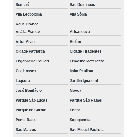
Sumaré
São Domingos
Vila Leopoldina
Vila Sônia
Água Branca
Anália Franco
Aricanduva
Artur Alvim
Belém
Cidade Patriarca
Cidade Tiradentes
Engenheiro Goulart
Ermelino Matarazzo
Guaianases
Itaim Paulista
Itaquera
Jardim Iguatemi
José Bonifácio
Mooca
Parque São Lucas
Parque São Rafael
Parque do Carmo
Penha
Ponte Rasa
Sapopemba
São Mateus
São Miguel Paulista