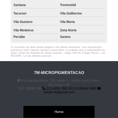
Santana
Tremembé
Tucuruvi
Vila Guilherme
Vila Gustavo
Vila Maria
Vila Medeiros
Zona Norte
Peruíbe
Santos
O conteúdo do texto desta página é de direito reservado. Sua reprodução,
parcial ou total, mesmo citando nossos links, é proibida sem a autorização do
autor. Crime de violação de direito autoral – artigo 184 do Código Penal –
Lei
9610/98 - Lei de direitos autorais
.
7W-MICROPIGMENTACAO
Rua das Bandeiras, 356, andar 6 - Jardim Santo André -
São Paulo - SP
CEP: 09090-780
(11) 4436-7861
(11) 99844-5992
nando7w@gmail.com
Home