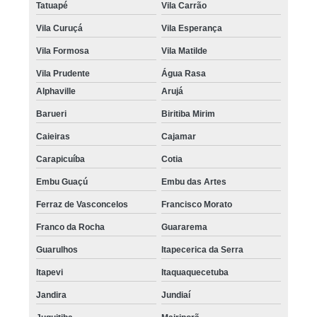
Tatuapé
Vila Carrão
Vila Curuçá
Vila Esperança
Vila Formosa
Vila Matilde
Vila Prudente
Água Rasa
Alphaville
Arujá
Barueri
Biritiba Mirim
Caieiras
Cajamar
Carapicuíba
Cotia
Embu Guaçú
Embu das Artes
Ferraz de Vasconcelos
Francisco Morato
Franco da Rocha
Guararema
Guarulhos
Itapecerica da Serra
Itapevi
Itaquaquecetuba
Jandira
Jundiaí