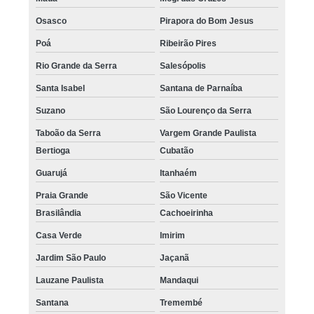
Osasco
Pirapora do Bom Jesus
Poá
Ribeirão Pires
Rio Grande da Serra
Salesópolis
Santa Isabel
Santana de Parnaíba
Suzano
São Lourenço da Serra
Taboão da Serra
Vargem Grande Paulista
Bertioga
Cubatão
Guarujá
Itanhaém
Praia Grande
São Vicente
Brasilândia
Cachoeirinha
Casa Verde
Imirim
Jardim São Paulo
Jaçanã
Lauzane Paulista
Mandaqui
Santana
Tremembé