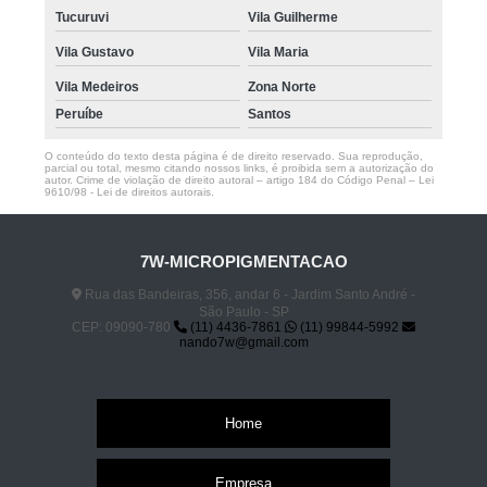
Tucuruvi
Vila Guilherme
Vila Gustavo
Vila Maria
Vila Medeiros
Zona Norte
Peruíbe
Santos
O conteúdo do texto desta página é de direito reservado. Sua reprodução,
parcial ou total, mesmo citando nossos links, é proibida sem a autorização do
autor. Crime de violação de direito autoral – artigo 184 do Código Penal –
Lei
9610/98 - Lei de direitos autorais
.
7W-MICROPIGMENTACAO
Rua das Bandeiras, 356, andar 6 - Jardim Santo André -
São Paulo - SP
CEP: 09090-780
(11) 4436-7861
(11) 99844-5992
nando7w@gmail.com
Home
Empresa