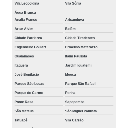
Vila Leopoldina
Vila Sônia
Água Branca
Anália Franco
Aricanduva
Artur Alvim
Belém
Cidade Patriarca
Cidade Tiradentes
Engenheiro Goulart
Ermelino Matarazzo
Guaianases
Itaim Paulista
Itaquera
Jardim Iguatemi
José Bonifácio
Mooca
Parque São Lucas
Parque São Rafael
Parque do Carmo
Penha
Ponte Rasa
Sapopemba
São Mateus
São Miguel Paulista
Tatuapé
Vila Carrão