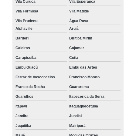
Vila Curuçá
Vila Esperança
Vila Formosa
Vila Matilde
Vila Prudente
Água Rasa
Alphaville
Arujá
Barueri
Biritiba Mirim
Caieiras
Cajamar
Carapicuíba
Cotia
Embu Guaçú
Embu das Artes
Ferraz de Vasconcelos
Francisco Morato
Franco da Rocha
Guararema
Guarulhos
Itapecerica da Serra
Itapevi
Itaquaquecetuba
Jandira
Jundiaí
Juquitiba
Mairiporã
Mauá
Mogi das Cruzes