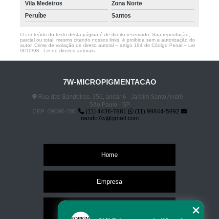
Vila Medeiros
Zona Norte
Peruíbe
Santos
O conteúdo do texto desta página é de direito reservado. Sua reprodução,
parcial ou total, mesmo citando nossos links, é proibida sem a autorização do
autor. Crime de violação de direito autoral – artigo 184 do Código Penal –
Lei
9610/98 - Lei de direitos autorais
.
7W-MICROPIGMENTACAO
Rua das Bandeiras, 356, andar 6 - Jardim Santo André -
São Paulo - SP
CEP: 09090-780
(11) 4436-7861
(11) 99844-5992
nando7w@gmail.com
Home
Empresa
Missão