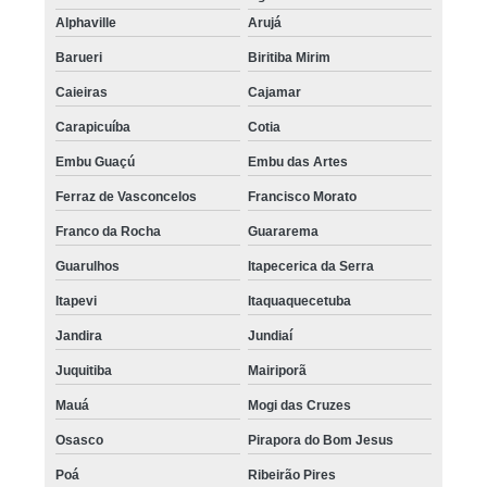
Alphaville
Arujá
Barueri
Biritiba Mirim
Caieiras
Cajamar
Carapicuíba
Cotia
Embu Guaçú
Embu das Artes
Ferraz de Vasconcelos
Francisco Morato
Franco da Rocha
Guararema
Guarulhos
Itapecerica da Serra
Itapevi
Itaquaquecetuba
Jandira
Jundiaí
Juquitiba
Mairiporã
Mauá
Mogi das Cruzes
Osasco
Pirapora do Bom Jesus
Poá
Ribeirão Pires