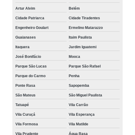
Artur Alvim
Belém
Cidade Patriarca
Cidade Tiradentes
Engenheiro Goulart
Ermelino Matarazzo
Guaianases
Itaim Paulista
Itaquera
Jardim Iguatemi
José Bonifácio
Mooca
Parque São Lucas
Parque São Rafael
Parque do Carmo
Penha
Ponte Rasa
Sapopemba
São Mateus
São Miguel Paulista
Tatuapé
Vila Carrão
Vila Curuçá
Vila Esperança
Vila Formosa
Vila Matilde
Vila Prudente
Água Rasa