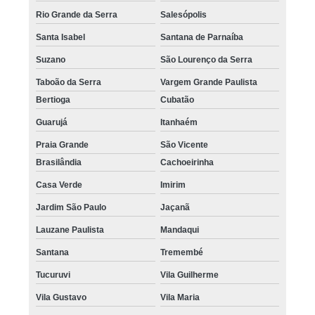
Rio Grande da Serra
Salesópolis
Santa Isabel
Santana de Parnaíba
Suzano
São Lourenço da Serra
Taboão da Serra
Vargem Grande Paulista
Bertioga
Cubatão
Guarujá
Itanhaém
Praia Grande
São Vicente
Brasilândia
Cachoeirinha
Casa Verde
Imirim
Jardim São Paulo
Jaçanã
Lauzane Paulista
Mandaqui
Santana
Tremembé
Tucuruvi
Vila Guilherme
Vila Gustavo
Vila Maria