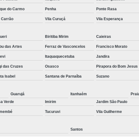
Preenchimento Capilar Centr
que do Carmo
Penha
Ponte Rasa
a Carrão
Vila Curuçá
Vila Esperança
Preenchimento Capilar com Micropig
Preenchimento Capilar em H
ueri
Biritiba Mirim
Caieiras
Preenchimento Capilar Fem
u das Artes
Ferraz de Vasconcelos
Francisco Morato
Preenchimento Capilar na T
pevi
Itaquaquecetuba
Jandira
Preenchimento Capilar par
i das Cruzes
Osasco
Pirapora do Bom Jesus
Tratamento de Calvície F
ta Isabel
Santana de Parnaíba
Suzano
Tratamento para a Calvície
T
Tratamento para a Calvície Feminin
Guarujá
Itanhaém
Prai
a Verde
Imirim
Jardim São Paulo
Tratamento para Calvície com Pi
emembé
Tucuruvi
Vila Guilherme
Tratamento para Calvície 
Santos