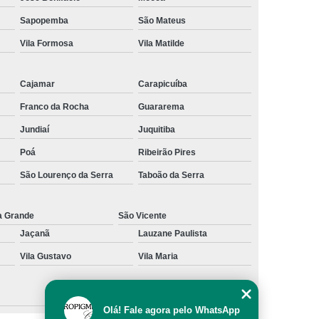
al
Preenchimento Capilar com Micro Ponto
Sapopemba
São Mateus
Vila Formosa
Vila Matilde
mentação
Preenchimento Capilar com Pigmentação
omens
Preenchimento Capilar em Mulheres
Cajamar
Carapicuíba
inino
Preenchimento Capilar Masculino
Franco da Rocha
Guararema
esta
Preenchimento Capilar nas Entradas
Jundiaí
Juquitiba
a Diminuir Testa
Tratamento de Calvície
Poá
Ribeirão Pires
eminina
Tratamento de Calvície Natural
São Lourenço da Serra
Taboão da Serra
ratamento para a Calvície com Micropigmentação
a
Tratamento para Calvície com Micopigmentação
a Grande
São Vicente
Jaçanã
Lauzane Paulista
gmentação
Tratamento para Calvície em Homens
Vila Gustavo
Vila Maria
Homem
Tratamento para Calvície Masculina
Olá! Fale agora pelo WhatsApp