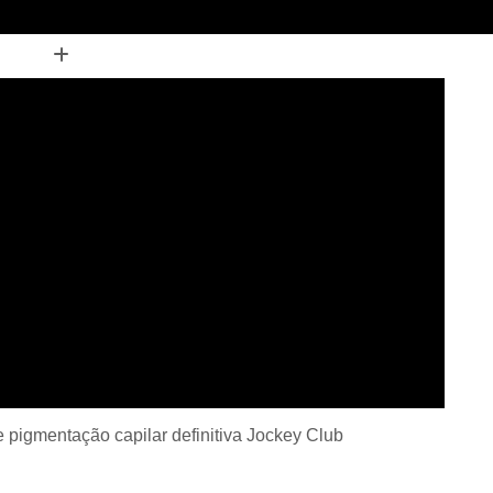
(11) 99844-5992
ão
Clínica de Micropigmentação Capilar
apilar em 3d
Clínica de Pigmentação Capilar
finitiva
Clínica de Pigmentação Capilar em 3d
gmentação Capilar em Entradas
gmentação Capilar para Homens
sculino
Clínica de Pigmentação de Couro Cabeludo
ca
Clínica de Pigmentação no Couro Cabeludo
opigmentação Capilar Diadema
entação Capilar Presencial Diadema
ntação de Cabelo São Caetano do Sul
e pigmentação capilar definitiva Jockey Club
gmentação Fio a Fio ABC Paulista