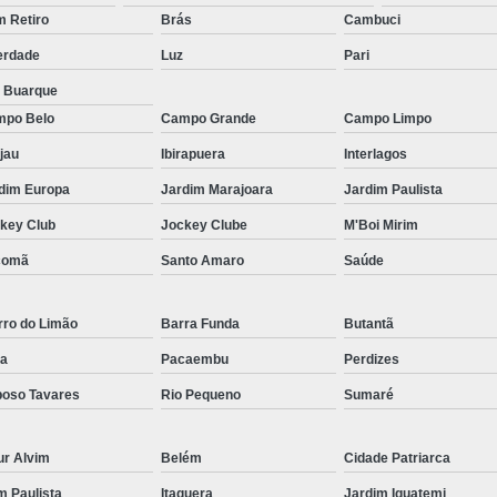
Micropigmentação Fio a Fio Barba San
 Retiro
Brás
Cambuci
Micropigmentação na Barba ABC Paul
erdade
Luz
Pari
Nano Micro Capilar São Bernardo do
a Buarque
Nano Micropigmentação de Barba 
po Belo
Campo Grande
Campo Limpo
Nano Pigmentação Cabelo Rio Grande 
jau
Ibirapuera
Interlagos
Nano Pigmentaçã
dim Europa
Jardim Marajoara
Jardim Paulista
key Club
Jockey Clube
M'Boi Mirim
Nano Pigment
comã
Santo Amaro
Saúde
Nano Pigmentaçã
Nano Pigmentação no Cab
rro do Limão
Barra Funda
Butantã
Pigmentação Capilar 3d
Pigmentaç
a
Pacaembu
Perdizes
Pigmentação Capilar em E
oso Tavares
Rio Pequeno
Sumaré
Pigmentação Capilar Mascu
Pigmentação de Cabelo Mas
ur Alvim
Belém
Cidade Patriarca
Pigmentação na Care
im Paulista
Itaquera
Jardim Iguatemi