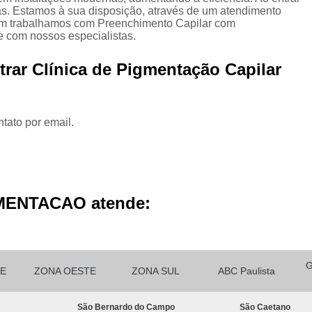
Micropigmentação Cabelo H
s. Estamos à sua disposição, através de um atendimento
ém trabalhamos com Preenchimento Capilar com
Micropigmentação Ca
 com nossos especialistas.
Micropigmentação Capilar Cabelo 
rar Clínica de Pigmentação Capilar
Micropigmentação Capilar Femin
Micropigmentação Capilar Fio 
tato por email.
Micropigmentação de Ca
Micropigmentação de Cabelo M
Micropigmentação Fio a Fio Ca
Micropigmentação no Cabelo
MENTACAO atende:
Micro Pigmentação Barba Dia
Micropigmentação
Micropigmentação de 
E
ZONA OESTE
ZONA SUL
ABC Paulista
Micropigmentação de Barba São Ca
São Bernardo do Campo
São Caetano