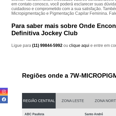
em contato conosco, você poderá esclarecer suas dúvida
cuidadoso e comprometido com a sua satisfação. Tamb
Micropigmentação e Pigmentação Capilar Feminina. Fale
Para saber mais sobre Onde Encont
Definitiva Jockey Club
Ligue para
(11) 99844-5992
ou
clique aqui
e entre em con
Regiões onde a 7W-MICROPIG
REGIÃO CENTRAL
ZONA LESTE
ZONA NORT
ABC Paulista
Santo André