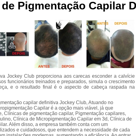
 de Pigmentação Capilar D
Curso de Micropigmentaç
Curso de Micropigmenta
Curso de Micropigmentação Santo A
Curso Micropigmen
Curso Presencial
Cursos de Micropigmen
Cursos de Micropigmentação de Capi
tiva Jockey Club proporciona aos carecas esconder a calvície
Micropigmentação Capilar com 
sos funcionários treinados e preparados, simula o crescimento
Micropigmentação Capilar em E
ça, e o resultado final é o aspecto de cabeça raspada na
Micropigmentação Capilar Fem
gmentação capilar definitiva Jockey Club, Atuando no
Micropigmentação Capilar nas En
opigmentação Capilar é a opção mais viável, já que
e, Clínicas de pigmentação capilar, Pigmentação capilares,
Micropigmentação Capilar para En
ino, Clínica de Micropigmentação Capilar em 3d, Clínica de
lar. Além disso, a empresa também conta com um
Micropigmentação Cabel
ializados e cuidadosos, que entendem a necessidade de cada
em instalações modernas, aumentando a eficiência. Ao entrar