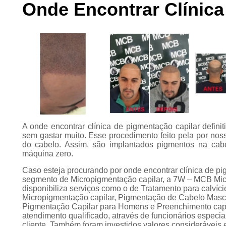
Onde Encontrar Clínica
Preenchimento
capilar
Tratamento para
calvície
A onde encontrar clínica de pigmentação capilar defini
sem gastar muito. Esse procedimento feito pela por nos
do cabelo. Assim, são implantados pigmentos na cabe
máquina zero.
Caso esteja procurando por onde encontrar clínica de pi
segmento de Micropigmentação capilar, a 7W – MCB Micr
disponibiliza serviços como o de Tratamento para calvíci
Micropigmentação capilar, Pigmentação de Cabelo Mascul
Pigmentação Capilar para Homens e Preenchimento capi
atendimento qualificado, através de funcionários espec
cliente. Também foram investidos valores consideráveis 