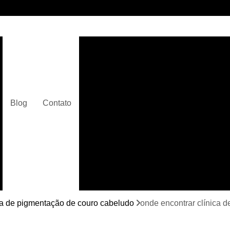
Clínica de Micropigmentaç
Clínica de Micropigmentação C
Clínica de Pigmentação Capilar De
Clínica de Pi
Blog
Contato
Clínica de Pi
Clínica de Pigmentação de Cabelo Ma
Clínica de Pigmentação na Care
Curso de Micr
Curso de Micropigm
Curso de Micropigme
ca de pigmentação de couro cabeludo
onde encontrar clínica d
Curso de Micropi