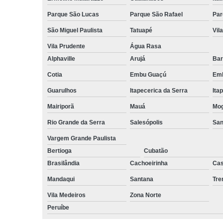
Parque São Lucas
Parque São Rafael
Par
São Miguel Paulista
Tatuapé
Vil
Vila Prudente
Água Rasa
Alphaville
Arujá
Bar
Cotia
Embu Guaçú
Emb
Guarulhos
Itapecerica da Serra
Ita
Mairiporã
Mauá
Mog
Rio Grande da Serra
Salesópolis
San
Vargem Grande Paulista
Bertioga
Cubatão
Brasilândia
Cachoeirinha
Cas
Mandaqui
Santana
Tr
Vila Medeiros
Zona Norte
Peruíbe