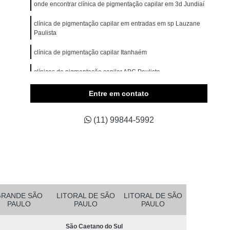
omem
Micropigmentação Cabelo Masculino
onde encontrar clínica de pigmentação capilar em 3d Jundiaí
belos
Micropigmentação Capilar 4d
clínica de pigmentação capilar em entradas em sp Lauzane
Paulista
Branco
Micropigmentação Capilar Cabelo Grande
clínica de pigmentação capilar Itanhaém
ina Testa
Micropigmentação Capilar Fio a Fio
clínicas de pigmentação capilar ABC Paulista
a Fio 3d
Micropigmentação Capilar Realista
belo
Micropigmentação de Cabelo 3d
clínica de pigmentação na careca Santos
Entre em contato
asculino
Micropigmentação Fio a Fio Cabelo
(11) 99844-5992
pilar
Micropigmentação Masculina Cabelo
Micropigmentação Preenchimento Cabelo
dema
Micropigmentação Barba Ribeirão Pires
 da Barba São Bernardo do Campo
Barba Fio a Fio Rio Grande da Serra
GRANDE SÃO
LITORAL DE SÃO
LITORAL DE SÃO
PAULO
PAULO
PAULO
etano do Sul
Micropigmentação em Barba Mauá
São Caetano do Sul