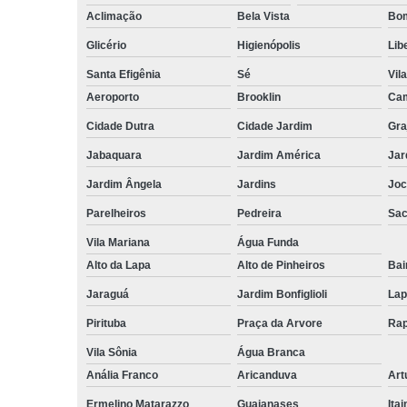
Aclimação
Bela Vista
Bom
Glicério
Higienópolis
Lib
Santa Efigênia
Sé
Vil
Aeroporto
Brooklin
Cam
Cidade Dutra
Cidade Jardim
Gra
Jabaquara
Jardim América
Jar
Jardim Ângela
Jardins
Joc
Parelheiros
Pedreira
Sa
Vila Mariana
Água Funda
Alto da Lapa
Alto de Pinheiros
Bai
Jaraguá
Jardim Bonfiglioli
Lap
Pirituba
Praça da Arvore
Rap
Vila Sônia
Água Branca
Anália Franco
Aricanduva
Art
Ermelino Matarazzo
Guaianases
Ita