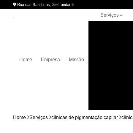
Rua das Bandeiras, 356, andar 6
Serviços
Clínicas de
pigmentação
capilar
Cursos de
micropigmentação
Home
Empresa
Missão
Micropigmentação
capilar
Micropigmentação
de cabelos
Micropigmentação
em barbas
Nano
micropigmentação
Home
Serviços
clínicas de pigmentação capilar
clíni
Pigmentação
capilares