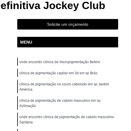
efinitiva Jockey Club
ão para Iniciantes Rio Grande da Serra
ção Presencial São Bernardo do Campo
ndré
Curso de Pigmentação Capilar Ribeirão Pires
Solicite um orçamento
tação Capilar São Caetano do Sul
MENU
 de Micropigmentação Santo André
tação Capilar São Bernardo do Campo
onde encontro clínica de micropigmentação Belém
lar Presencial Mauá
Micropigmentação Capilar 3d
Dermografo
clínica de pigmentação capilar em 3d em sp Brás
Micropigmentação Capilar em 3d
ntradas
Micropigmentação Capilar Entradas
clínica de pigmentação no couro cabeludo em sp Jardim
América
inina
Micropigmentação Capilar Masculina
clínica de pigmentação de cabelo masculino em sp
tradas
Micropigmentação Capilar para Calvície
Aclimação
tradas
Micropigmentação Capilar para Homens
onde encontro clínica de pigmentação de cabelo masculino
Santana
o
Micropigmentação Cabelo Feminino