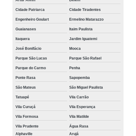
Cidade Patriarca
Cidade Tiradentes
Engenheiro Goulart
Ermelino Matarazzo
Guaianases
Itaim Paulista
Itaquera
Jardim Iguatemi
José Bonifácio
Mooca
Parque São Lucas
Parque São Rafael
Parque do Carmo
Penha
Ponte Rasa
Sapopemba
São Mateus
São Miguel Paulista
Tatuapé
Vila Carrão
Vila Curuçá
Vila Esperança
Vila Formosa
Vila Matilde
Vila Prudente
Água Rasa
Alphaville
Arujá