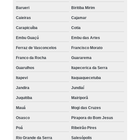
Barueri
Biritiba Mirim
Caieiras
Cajamar
Carapicuíba
Cotia
Embu Guaçú
Embu das Artes
Ferraz de Vasconcelos
Francisco Morato
Franco da Rocha
Guararema
Guarulhos
Itapecerica da Serra
Itapevi
Itaquaquecetuba
Jandira
Jundiaí
Juquitiba
Mairiporã
Mauá
Mogi das Cruzes
Osasco
Pirapora do Bom Jesus
Poá
Ribeirão Pires
Rio Grande da Serra
Salesópolis