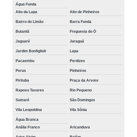
Água Funda
Alto da Lapa
Alto de Pinheiros
Bairro do Limão
Barra Funda
Butantã
Freguesia do Ó
Jaguaré
Jaraguá
Jardim Bonfiglioli
Lapa
Pacaembu
Perdizes
Perus
Pinheiros
Pirituba
Praça da Arvore
Raposo Tavares
Rio Pequeno
Sumaré
São Domingos
Vila Leopoldina
Vila Sônia
Água Branca
Anália Franco
Aricanduva
Artur Alvim
Belém