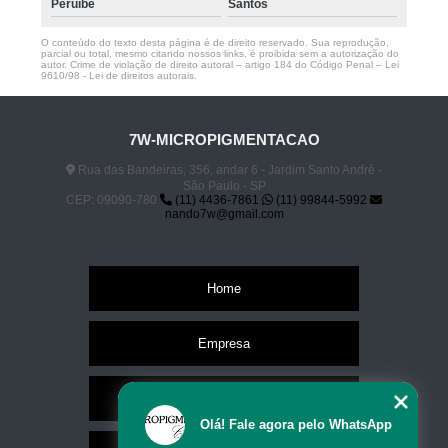
Peruíbe
Santos
O conteúdo do texto desta página é de direito reservado. Sua reprodução,
parcial ou total, mesmo citando nossos links, é proibida sem a autorização do
autor. Crime de violação de direito autoral – artigo 184 do Código Penal –
Lei
9610/98 - Lei de direitos autorais
.
7W-MICROPIGMENTACAO
Rua das Bandeiras, 356, andar 6 - Jardim Santo André -
São Paulo - SP
CEP: 09090-780
(11) 4436-7861
(11) 99844-5992
nando7w@gmail.com
Home
Empresa
Missão
Olá! Fale agora pelo WhatsApp