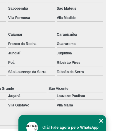
al
Preenchimento Capilar com Micro Ponto
Sapopemba
São Mateus
Vila Formosa
Vila Matilde
mentação
Preenchimento Capilar com Pigmentação
omens
Preenchimento Capilar em Mulheres
Cajamar
Carapicuíba
inino
Preenchimento Capilar Masculino
Franco da Rocha
Guararema
esta
Preenchimento Capilar nas Entradas
Jundiaí
Juquitiba
a Diminuir Testa
Tratamento de Calvície
Poá
Ribeirão Pires
eminina
Tratamento de Calvície Natural
São Lourenço da Serra
Taboão da Serra
ratamento para a Calvície com Micropigmentação
a
Tratamento para Calvície com Micopigmentação
a Grande
São Vicente
Jaçanã
Lauzane Paulista
gmentação
Tratamento para Calvície em Homens
Vila Gustavo
Vila Maria
Homem
Tratamento para Calvície Masculina
Olá! Fale agora pelo WhatsApp