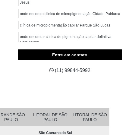
omem
Micropigmentação Cabelo Masculino
Jesus
belos
Micropigmentação Capilar 4d
onde encontro clínica de micropigmentação Cidade Patriarca
Branco
Micropigmentação Capilar Cabelo Grande
clínica de micropigmentação capilar Parque São Lucas
ina Testa
Micropigmentação Capilar Fio a Fio
onde encontrar clínica de pigmentação capilar definitiva
Parelheiros
a Fio 3d
Micropigmentação Capilar Realista
belo
Micropigmentação de Cabelo 3d
clínicas de pigmentação capilar em entradas Jundiaí
Entre em contato
asculino
Micropigmentação Fio a Fio Cabelo
(11) 99844-5992
pilar
Micropigmentação Masculina Cabelo
Micropigmentação Preenchimento Cabelo
dema
Micropigmentação Barba Ribeirão Pires
 da Barba São Bernardo do Campo
Barba Fio a Fio Rio Grande da Serra
GRANDE SÃO
LITORAL DE SÃO
LITORAL DE SÃO
PAULO
PAULO
PAULO
etano do Sul
Micropigmentação em Barba Mauá
São Caetano do Sul