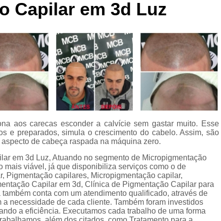
o Capilar em 3d Luz
Curso de Micropigmentaç
Curso de Micropigmenta
Curso de Micropigmentação Santo A
Curso Micropigmen
Curso Presencial
Cursos de Micropigmen
Cursos de Micropigmentação de Capi
ona aos carecas esconder a calvície sem gastar muito. Esse
Micropigmentação Capilar com 
dos e preparados, simula o crescimento do cabelo. Assim, são
Micropigmentação Capilar em E
 o aspecto de cabeça raspada na máquina zero.
pilar em 3d Luz, Atuando no segmento de Micropigmentação
Micropigmentação Capilar Fem
mais viável, já que disponibiliza serviços como o de
Micropigmentação Capilar nas En
ar, Pigmentação capilares, Micropigmentação capilar,
entação Capilar em 3d, Clínica de Pigmentação Capilar para
Micropigmentação Capilar para En
 também conta com um atendimento qualificado, através de
 a necessidade de cada cliente. Também foram investidos
Micropigmentação Cabel
ando a eficiência. Executamos cada trabalho de uma forma
trabalhamos, além dos citados, como Tratamento para a