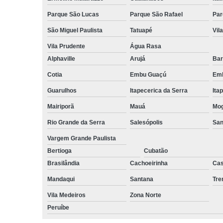
Parque São Lucas
Parque São Rafael
Par
São Miguel Paulista
Tatuapé
Vil
Vila Prudente
Água Rasa
Alphaville
Arujá
Bar
Cotia
Embu Guaçú
Emb
Guarulhos
Itapecerica da Serra
Ita
Mairiporã
Mauá
Mog
Rio Grande da Serra
Salesópolis
San
Vargem Grande Paulista
Bertioga
Cubatão
Brasilândia
Cachoeirinha
Cas
Mandaqui
Santana
Tr
Vila Medeiros
Zona Norte
Peruíbe