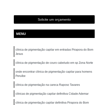
ão para Iniciantes Rio Grande da Serra
ção Presencial São Bernardo do Campo
ndré
Curso de Pigmentação Capilar Ribeirão Pires
Solicite um orçamento
tação Capilar São Caetano do Sul
MENU
 de Micropigmentação Santo André
tação Capilar São Bernardo do Campo
clínica de pigmentação capilar em entradas Pirapora do Bom
lar Presencial Mauá
Micropigmentação Capilar 3d
Jesus
Dermografo
Micropigmentação Capilar em 3d
clínica de pigmentação de couro cabeludo em sp Zona Norte
ntradas
Micropigmentação Capilar Entradas
onde encontrar clínica de pigmentação capilar para homens
inina
Micropigmentação Capilar Masculina
Peruíbe
tradas
Micropigmentação Capilar para Calvície
clínica de pigmentação na careca Raposo Tavares
tradas
Micropigmentação Capilar para Homens
clínicas de pigmentação capilar definitiva Cidade Ademar
o
Micropigmentação Cabelo Feminino
clínica de pigmentação capilar definitiva Pirapora do Bom