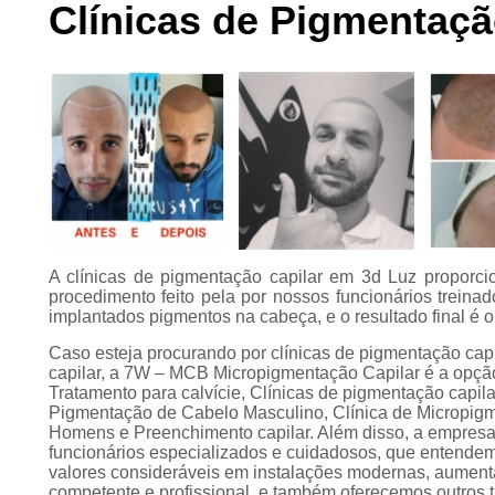
Clínicas de Pigmentaçã
Preenchimento
capilar
Tratamento para
calvície
A clínicas de pigmentação capilar em 3d Luz proporci
procedimento feito pela por nossos funcionários treina
implantados pigmentos na cabeça, e o resultado final é
Caso esteja procurando por clínicas de pigmentação ca
capilar, a 7W – MCB Micropigmentação Capilar é a opção 
Tratamento para calvície, Clínicas de pigmentação capil
Pigmentação de Cabelo Masculino, Clínica de Micropigm
Homens e Preenchimento capilar. Além disso, a empresa
funcionários especializados e cuidadosos, que entendem
valores consideráveis em instalações modernas, aument
competente e profissional, e também oferecemos outros 