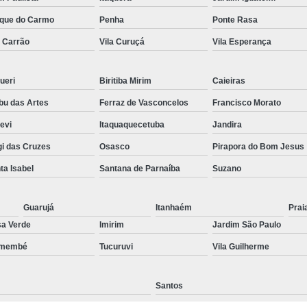
Preenchimento Capilar Centr
que do Carmo
Penha
Ponte Rasa
a Carrão
Vila Curuçá
Vila Esperança
Preenchimento Capilar com Micropig
Preenchimento Capilar em H
ueri
Biritiba Mirim
Caieiras
Preenchimento Capilar Fem
u das Artes
Ferraz de Vasconcelos
Francisco Morato
Preenchimento Capilar na T
pevi
Itaquaquecetuba
Jandira
Preenchimento Capilar par
i das Cruzes
Osasco
Pirapora do Bom Jesus
Tratamento de Calvície F
ta Isabel
Santana de Parnaíba
Suzano
Tratamento para a Calvície
T
Tratamento para a Calvície Feminin
Guarujá
Itanhaém
Prai
a Verde
Imirim
Jardim São Paulo
Tratamento para Calvície com Pi
emembé
Tucuruvi
Vila Guilherme
Tratamento para Calvície 
Santos