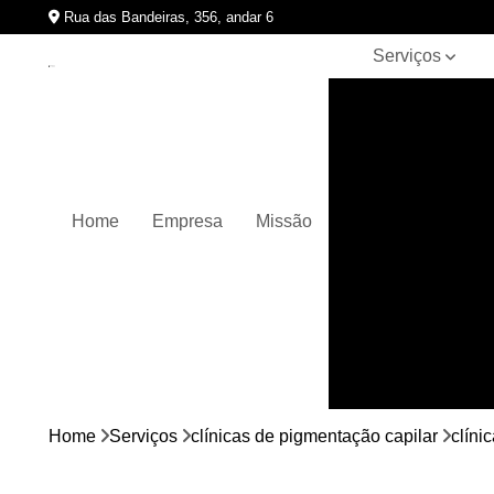
Rua das Bandeiras, 356, andar 6
Serviços
Clínicas de
pigmentação
capilar
Cursos de
micropigmentação
Home
Empresa
Missão
Micropigmentação
capilar
Micropigmentação
de cabelos
Micropigmentação
em barbas
Nano
micropigmentação
Home
Serviços
clínicas de pigmentação capilar
clíni
Pigmentação
capilares