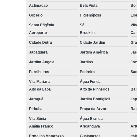
Aclimação
Bela Vista
Bom
Glicério
Higienópolis
Lib
Santa Efigênia
Sé
Vil
Aeroporto
Brooklin
Cam
Cidade Dutra
Cidade Jardim
Gra
Jabaquara
Jardim América
Jar
Jardim Ângela
Jardins
Joc
Parelheiros
Pedreira
Sa
Vila Mariana
Água Funda
Alto da Lapa
Alto de Pinheiros
Bai
Jaraguá
Jardim Bonfiglioli
Lap
Pirituba
Praça da Arvore
Rap
Vila Sônia
Água Branca
Anália Franco
Aricanduva
Art
Ermelino Matarazzo
Guaianases
Ita