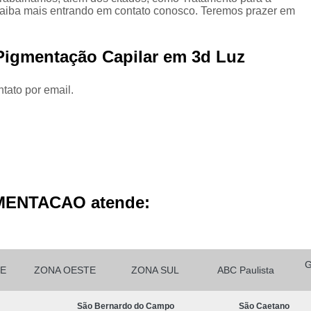
Micropigmentação Cabelo H
aiba mais entrando em contato conosco. Teremos prazer em
Micropigmentação Ca
Micropigmentação Capilar Cabelo 
 Pigmentação Capilar em 3d Luz
Micropigmentação Capilar Femin
tato por email.
Micropigmentação Capilar Fio 
Micropigmentação de Ca
Micropigmentação de Cabelo M
Micropigmentação Fio a Fio Ca
Micropigmentação no Cabelo
MENTACAO atende:
Micro Pigmentação Barba Dia
Micropigmentação
Micropigmentação de 
E
ZONA OESTE
ZONA SUL
ABC Paulista
Micropigmentação de Barba São Ca
São Bernardo do Campo
São Caetano