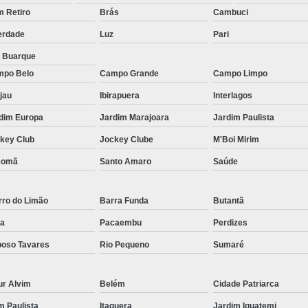
Micropigmentação Fio a Fio Barba San
 Retiro
Brás
Cambuci
Micropigmentação na Barba ABC Paul
erdade
Luz
Pari
Nano Micro Capilar São Bernardo do
a Buarque
Nano Micropigmentação de Barba 
po Belo
Campo Grande
Campo Limpo
Nano Pigmentação Cabelo Rio Grande 
jau
Ibirapuera
Interlagos
Nano Pigmentaçã
dim Europa
Jardim Marajoara
Jardim Paulista
key Club
Jockey Clube
M'Boi Mirim
Nano Pigment
comã
Santo Amaro
Saúde
Nano Pigmentaçã
Nano Pigmentação no Cab
rro do Limão
Barra Funda
Butantã
Pigmentação Capilar 3d
Pigmentaç
a
Pacaembu
Perdizes
Pigmentação Capilar em E
oso Tavares
Rio Pequeno
Sumaré
Pigmentação Capilar Mascu
Pigmentação de Cabelo Mas
ur Alvim
Belém
Cidade Patriarca
Pigmentação na Care
im Paulista
Itaquera
Jardim Iguatemi