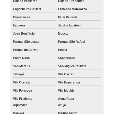
Cidade Patriarca
Cidade Tiradentes
Engenheiro Goulart
Ermelino Matarazzo
Guaianases
Itaim Paulista
Itaquera
Jardim Iguatemi
José Bonifácio
Mooca
Parque São Lucas
Parque São Rafael
Parque do Carmo
Penha
Ponte Rasa
Sapopemba
São Mateus
São Miguel Paulista
Tatuapé
Vila Carrão
Vila Curuçá
Vila Esperança
Vila Formosa
Vila Matilde
Vila Prudente
Água Rasa
Alphaville
Arujá
Barueri
Biritiba Mirim