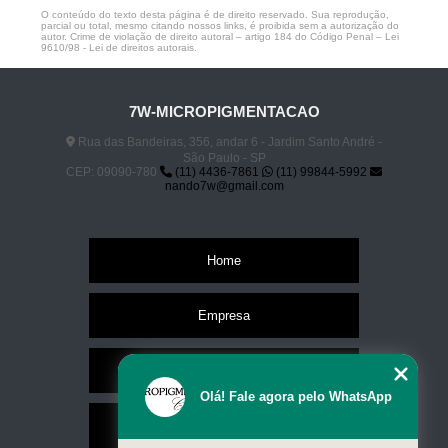
O conteúdo do texto desta página é de direito reservado. Sua reprodução,
parcial ou total, mesmo citando nossos links, é proibida sem a autorização do
autor. Crime de violação de direito autoral – artigo 184 do Código Penal –
Lei
9610/98 - Lei de direitos autorais
.
7W-MICROPIGMENTACAO
Rua das Bandeiras, 356, andar 6 - Jardim Santo André -
São Paulo - SP
CEP: 09090-780
(11) 4436-7861
(11) 99844-5992
nando7w@gmail.com
Home
Empresa
Missão
Olá! Fale agora pelo WhatsApp
Serviços