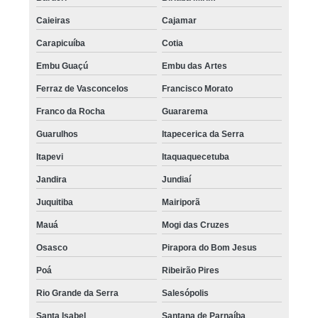
Caieiras
Cajamar
Carapicuíba
Cotia
Embu Guaçú
Embu das Artes
Ferraz de Vasconcelos
Francisco Morato
Franco da Rocha
Guararema
Guarulhos
Itapecerica da Serra
Itapevi
Itaquaquecetuba
Jandira
Jundiaí
Juquitiba
Mairiporã
Mauá
Mogi das Cruzes
Osasco
Pirapora do Bom Jesus
Poá
Ribeirão Pires
Rio Grande da Serra
Salesópolis
Santa Isabel
Santana de Parnaíba