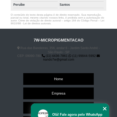
Peruíbe
Santos
O conteúdo do texto desta página é de direito reservado. Sua reprodução,
parcial ou total, mesmo citando nossos links, é proibida sem a autorização do
autor. Crime de violação de direito autoral – artigo 184 do Código Penal –
Lei
9610/98 - Lei de direitos autorais
.
7W-MICROPIGMENTACAO
Rua das Bandeiras, 356, andar 6 - Jardim Santo André -
São Paulo - SP
CEP: 09090-780
(11) 4436-7861
(11) 99844-5992
nando7w@gmail.com
Home
Empresa
Missão
Olá! Fale agora pelo WhatsApp