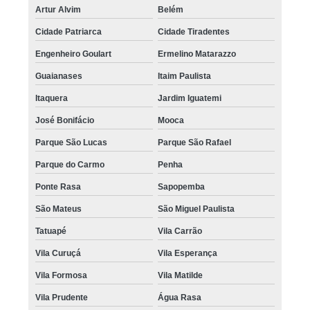
Artur Alvim
Belém
Cidade Patriarca
Cidade Tiradentes
Engenheiro Goulart
Ermelino Matarazzo
Guaianases
Itaim Paulista
Itaquera
Jardim Iguatemi
José Bonifácio
Mooca
Parque São Lucas
Parque São Rafael
Parque do Carmo
Penha
Ponte Rasa
Sapopemba
São Mateus
São Miguel Paulista
Tatuapé
Vila Carrão
Vila Curuçá
Vila Esperança
Vila Formosa
Vila Matilde
Vila Prudente
Água Rasa