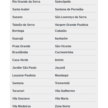
Rio Grande da Serra
Salesópolis
Santa Isabel
Santana de Parnaíba
Suzano
São Lourenço da Serra
Taboão da Serra
Vargem Grande Paulista
Bertioga
Cubatão
Guarujá
Itanhaém
Praia Grande
São Vicente
Brasilândia
Cachoeirinha
Casa Verde
Imirim
Jardim São Paulo
Jaçanã
Lauzane Paulista
Mandaqui
Santana
Tremembé
Tucuruvi
Vila Guilherme
Vila Gustavo
Vila Maria
Vila Medeiros
Zona Norte