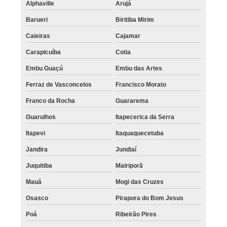
Alphaville
Arujá
Barueri
Biritiba Mirim
Caieiras
Cajamar
Carapicuíba
Cotia
Embu Guaçú
Embu das Artes
Ferraz de Vasconcelos
Francisco Morato
Franco da Rocha
Guararema
Guarulhos
Itapecerica da Serra
Itapevi
Itaquaquecetuba
Jandira
Jundiaí
Juquitiba
Mairiporã
Mauá
Mogi das Cruzes
Osasco
Pirapora do Bom Jesus
Poá
Ribeirão Pires