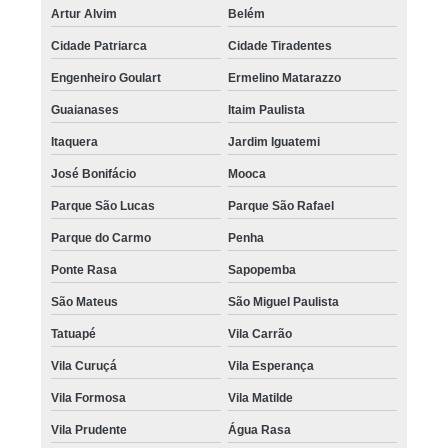
Artur Alvim
Belém
Cidade Patriarca
Cidade Tiradentes
Engenheiro Goulart
Ermelino Matarazzo
Guaianases
Itaim Paulista
Itaquera
Jardim Iguatemi
José Bonifácio
Mooca
Parque São Lucas
Parque São Rafael
Parque do Carmo
Penha
Ponte Rasa
Sapopemba
São Mateus
São Miguel Paulista
Tatuapé
Vila Carrão
Vila Curuçá
Vila Esperança
Vila Formosa
Vila Matilde
Vila Prudente
Água Rasa