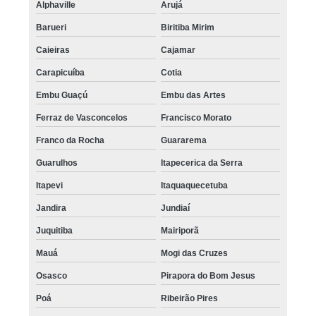
Alphaville
Arujá
Barueri
Biritiba Mirim
Caieiras
Cajamar
Carapicuíba
Cotia
Embu Guaçú
Embu das Artes
Ferraz de Vasconcelos
Francisco Morato
Franco da Rocha
Guararema
Guarulhos
Itapecerica da Serra
Itapevi
Itaquaquecetuba
Jandira
Jundiaí
Juquitiba
Mairiporã
Mauá
Mogi das Cruzes
Osasco
Pirapora do Bom Jesus
Poá
Ribeirão Pires