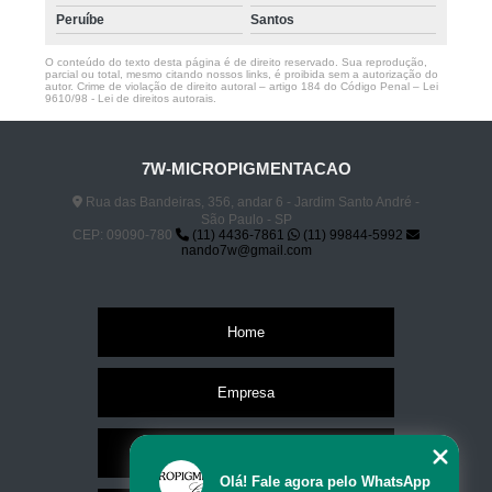
Peruíbe
Santos
O conteúdo do texto desta página é de direito reservado. Sua reprodução,
parcial ou total, mesmo citando nossos links, é proibida sem a autorização do
autor. Crime de violação de direito autoral – artigo 184 do Código Penal –
Lei
9610/98 - Lei de direitos autorais
.
7W-MICROPIGMENTACAO
Rua das Bandeiras, 356, andar 6 - Jardim Santo André -
São Paulo - SP
CEP: 09090-780
(11) 4436-7861
(11) 99844-5992
nando7w@gmail.com
Home
Empresa
Missão
Olá! Fale agora pelo WhatsApp