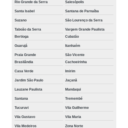
Rio Grande da Serra
Salesópolis
Santa Isabel
Santana de Parnaíba
Suzano
São Lourenço da Serra
Taboão da Serra
Vargem Grande Paulista
Bertioga
Cubatão
Guarujá
Itanhaém
Praia Grande
São Vicente
Brasilândia
Cachoeirinha
Casa Verde
Imirim
Jardim São Paulo
Jaçanã
Lauzane Paulista
Mandaqui
Santana
Tremembé
Tucuruvi
Vila Guilherme
Vila Gustavo
Vila Maria
Vila Medeiros
Zona Norte