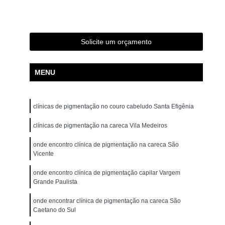
ão para Iniciantes Rio Grande da Serra
ção Presencial São Bernardo do Campo
ndré
Curso de Pigmentação Capilar Ribeirão Pires
Solicite um orçamento
tação Capilar São Caetano do Sul
MENU
 de Micropigmentação Santo André
tação Capilar São Bernardo do Campo
clínicas de pigmentação no couro cabeludo Santa Efigênia
lar Presencial Mauá
Micropigmentação Capilar 3d
Dermografo
clínicas de pigmentação na careca Vila Medeiros
Micropigmentação Capilar em 3d
ntradas
Micropigmentação Capilar Entradas
onde encontro clínica de pigmentação na careca São
Vicente
inina
Micropigmentação Capilar Masculina
onde encontro clínica de pigmentação capilar Vargem
tradas
Micropigmentação Capilar para Calvície
Grande Paulista
tradas
Micropigmentação Capilar para Homens
onde encontrar clínica de pigmentação na careca São
Caetano do Sul
o
Micropigmentação Cabelo Feminino