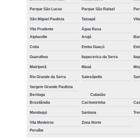
Parque São Lucas
Parque São Rafael
Par
São Miguel Paulista
Tatuapé
Vil
Vila Prudente
Água Rasa
Alphaville
Arujá
Bar
Cotia
Embu Guaçú
Emb
Guarulhos
Itapecerica da Serra
Ita
Mairiporã
Mauá
Mog
Rio Grande da Serra
Salesópolis
San
Vargem Grande Paulista
Bertioga
Cubatão
Brasilândia
Cachoeirinha
Cas
Mandaqui
Santana
Tr
Vila Medeiros
Zona Norte
Peruíbe