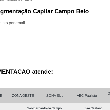
Micropigmentação Cabelo H
Pigmentação Capilar Campo Belo
Micropigmentação Ca
Micropigmentação Capilar Cabelo 
tato por email.
Micropigmentação Capilar Femin
Micropigmentação Capilar Fio 
Micropigmentação de Ca
Micropigmentação de Cabelo M
Micropigmentação Fio a Fio Ca
Micropigmentação no Cabelo
MENTACAO atende:
Micro Pigmentação Barba Dia
Micropigmentação
Micropigmentação de 
E
ZONA OESTE
ZONA SUL
ABC Paulista
Micropigmentação de Barba São Ca
São Bernardo do Campo
São Caetano