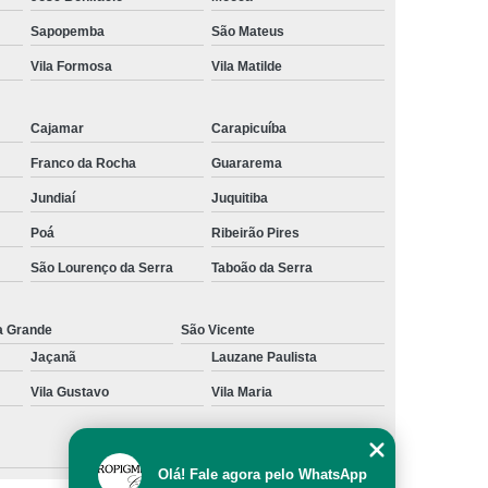
al
Preenchimento Capilar com Micro Ponto
Sapopemba
São Mateus
Vila Formosa
Vila Matilde
mentação
Preenchimento Capilar com Pigmentação
omens
Preenchimento Capilar em Mulheres
Cajamar
Carapicuíba
inino
Preenchimento Capilar Masculino
Franco da Rocha
Guararema
esta
Preenchimento Capilar nas Entradas
Jundiaí
Juquitiba
a Diminuir Testa
Tratamento de Calvície
Poá
Ribeirão Pires
eminina
Tratamento de Calvície Natural
São Lourenço da Serra
Taboão da Serra
ratamento para a Calvície com Micropigmentação
a
Tratamento para Calvície com Micopigmentação
a Grande
São Vicente
Jaçanã
Lauzane Paulista
gmentação
Tratamento para Calvície em Homens
Vila Gustavo
Vila Maria
Homem
Tratamento para Calvície Masculina
Olá! Fale agora pelo WhatsApp