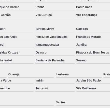
Preenchimento Capilar Centr
que do Carmo
Penha
Ponte Rasa
a Carrão
Vila Curuçá
Vila Esperança
Preenchimento Capilar com Micropig
Preenchimento Capilar em H
ueri
Biritiba Mirim
Caieiras
Preenchimento Capilar Fem
u das Artes
Ferraz de Vasconcelos
Francisco Morato
Preenchimento Capilar na T
pevi
Itaquaquecetuba
Jandira
Preenchimento Capilar par
i das Cruzes
Osasco
Pirapora do Bom Jesus
Tratamento de Calvície F
ta Isabel
Santana de Parnaíba
Suzano
Tratamento para a Calvície
T
Tratamento para a Calvície Feminin
Guarujá
Itanhaém
Prai
a Verde
Imirim
Jardim São Paulo
Tratamento para Calvície com Pi
emembé
Tucuruvi
Vila Guilherme
Tratamento para Calvície 
Santos