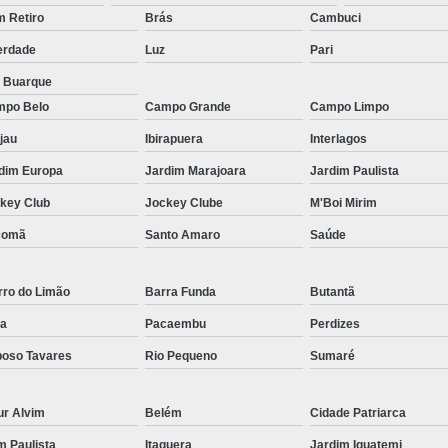
Micropigmentação Fio a Fio Barba San
 Retiro
Brás
Cambuci
Micropigmentação na Barba ABC Paul
erdade
Luz
Pari
Nano Micro Capilar São Bernardo do
a Buarque
Nano Micropigmentação de Barba 
po Belo
Campo Grande
Campo Limpo
Nano Pigmentação Cabelo Rio Grande 
jau
Ibirapuera
Interlagos
Nano Pigmentaçã
dim Europa
Jardim Marajoara
Jardim Paulista
key Club
Jockey Clube
M'Boi Mirim
Nano Pigment
comã
Santo Amaro
Saúde
Nano Pigmentaçã
Nano Pigmentação no Cab
rro do Limão
Barra Funda
Butantã
Pigmentação Capilar 3d
Pigmentaç
a
Pacaembu
Perdizes
Pigmentação Capilar em E
oso Tavares
Rio Pequeno
Sumaré
Pigmentação Capilar Mascu
Pigmentação de Cabelo Mas
ur Alvim
Belém
Cidade Patriarca
Pigmentação na Care
im Paulista
Itaquera
Jardim Iguatemi