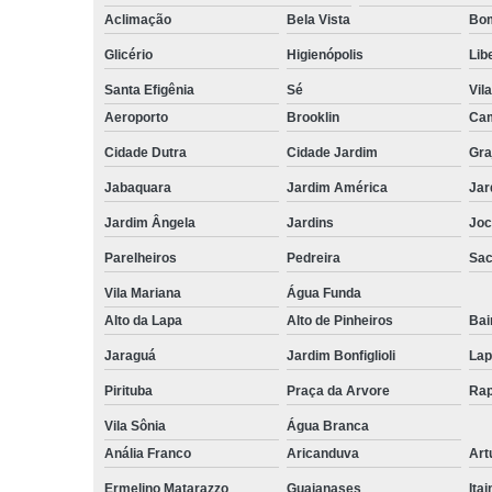
Aclimação
Bela Vista
Bom
Glicério
Higienópolis
Lib
Santa Efigênia
Sé
Vil
Aeroporto
Brooklin
Cam
Cidade Dutra
Cidade Jardim
Gra
Jabaquara
Jardim América
Jar
Jardim Ângela
Jardins
Joc
Parelheiros
Pedreira
Sa
Vila Mariana
Água Funda
Alto da Lapa
Alto de Pinheiros
Bai
Jaraguá
Jardim Bonfiglioli
Lap
Pirituba
Praça da Arvore
Rap
Vila Sônia
Água Branca
Anália Franco
Aricanduva
Art
Ermelino Matarazzo
Guaianases
Ita