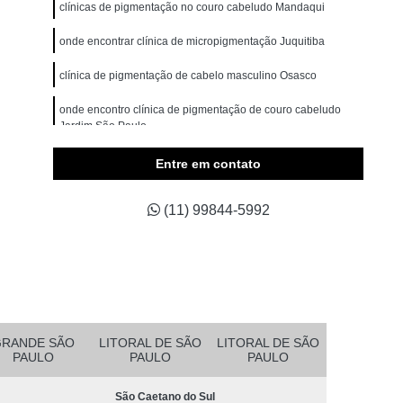
omem
Micropigmentação Cabelo Masculino
clínicas de pigmentação no couro cabeludo Mandaqui
belos
Micropigmentação Capilar 4d
onde encontrar clínica de micropigmentação Juquitiba
Branco
Micropigmentação Capilar Cabelo Grande
clínica de pigmentação de cabelo masculino Osasco
ina Testa
Micropigmentação Capilar Fio a Fio
onde encontro clínica de pigmentação de couro cabeludo
Jardim São Paulo
a Fio 3d
Micropigmentação Capilar Realista
belo
Micropigmentação de Cabelo 3d
clínica de pigmentação capilar em entradas em sp São
Entre em contato
Domingos
asculino
Micropigmentação Fio a Fio Cabelo
(11) 99844-5992
pilar
Micropigmentação Masculina Cabelo
Micropigmentação Preenchimento Cabelo
dema
Micropigmentação Barba Ribeirão Pires
 da Barba São Bernardo do Campo
Barba Fio a Fio Rio Grande da Serra
GRANDE SÃO
LITORAL DE SÃO
LITORAL DE SÃO
PAULO
PAULO
PAULO
etano do Sul
Micropigmentação em Barba Mauá
São Caetano do Sul