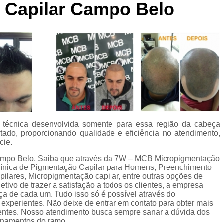
o Capilar Campo Belo
Curso de Micropigmentaç
Curso de Micropigmenta
Curso de Micropigmentação Santo A
Curso Micropigmen
Curso Presencial
Cursos de Micropigmen
Cursos de Micropigmentação de Capi
 técnica desenvolvida somente para essa região da cabeça
Micropigmentação Capilar com 
tado, proporcionando qualidade e eficiência no atendimento,
Micropigmentação Capilar em E
cie.
 Campo Belo, Saiba que através da 7W – MCB Micropigmentação
Micropigmentação Capilar Fem
línica de Pigmentação Capilar para Homens, Preenchimento
Micropigmentação Capilar nas En
pilares, Micropigmentação capilar, entre outras opções de
tivo de trazer a satisfação a todos os clientes, a empresa
Micropigmentação Capilar para En
ça de cada um. Tudo isso só é possível através do
experientes. Não deixe de entrar em contato para obter mais
Micropigmentação Cabel
ientes. Nosso atendimento busca sempre sanar a dúvida dos
onamentos do ramo.