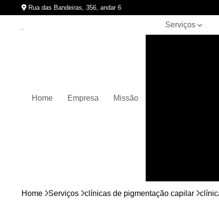
Rua das Bandeiras, 356, andar 6
Serviços
Clínicas de
pigmentação
capilar
Cursos de
micropigmentação
Home
Empresa
Missão
Micropigmentação
capilar
Micropigmentação
de cabelos
Micropigmentação
em barbas
Nano
micropigmentação
Home
Serviços
clínicas de pigmentação capilar
clíni
Pigmentação
capilares