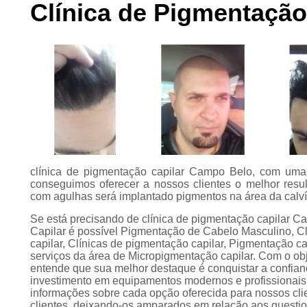
Clínica de Pigmentaçã
Preenchimento
capilar
Tratamento para
calvície
clínica de pigmentação capilar Campo Belo, com uma
conseguimos oferecer a nossos clientes o melhor resul
com agulhas será implantado pigmentos na área da calví
Se está precisando de clínica de pigmentação capilar
Capilar é possível Pigmentação de Cabelo Masculino, C
capilar, Clínicas de pigmentação capilar, Pigmentação ca
serviços da área de Micropigmentação capilar. Com o obje
entende que sua melhor destaque é conquistar a confian
investimento em equipamentos modernos e profissionais 
informações sobre cada opção oferecida para nossos cl
clientes, deixando-os amparados em relação aos questi