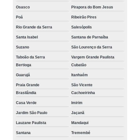
Osasco
Pirapora do Bom Jesus
Poá
Ribeirão Pires
Rio Grande da Serra
Salesópolis
Santa Isabel
Santana de Parnaíba
Suzano
São Lourenço da Serra
Taboão da Serra
Vargem Grande Paulista
Bertioga
Cubatão
Guarujá
Itanhaém
Praia Grande
São Vicente
Brasilândia
Cachoeirinha
Casa Verde
Imirim
Jardim São Paulo
Jaçanã
Lauzane Paulista
Mandaqui
Santana
Tremembé