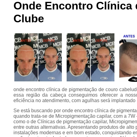
Onde Encontro Clínica
Preenchimento
capilar
Clube
Tratamento para
calvície
onde encontro clínica de pigmentação de couro cabelu
essa região da cabeça conseguimos oferecer a nossos
eficiência no atendimento, com agulhas será implantado 
Se está buscando por onde encontro clínica de pigment
quando trata-se de Micropigmentação capilar, com a 7W
como o de Clínicas de pigmentação capilar, Micropigment
entre outras alternativas. Apresentando produtos de alto
instalações modernas e em bom estado, conquistando en