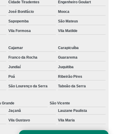
Cidade Tiradentes
Engenheiro Goulart
al
Preenchimento Capilar com Micro Ponto
José Bonifácio
Mooca
mentação
Preenchimento Capilar com Pigmentação
Sapopemba
São Mateus
omens
Preenchimento Capilar em Mulheres
Vila Formosa
Vila Matilde
inino
Preenchimento Capilar Masculino
Cajamar
Carapicuíba
esta
Preenchimento Capilar nas Entradas
Franco da Rocha
Guararema
a Diminuir Testa
Tratamento de Calvície
Jundiaí
Juquitiba
eminina
Tratamento de Calvície Natural
Poá
Ribeirão Pires
ratamento para a Calvície com Micropigmentação
São Lourenço da Serra
Taboão da Serra
a
Tratamento para Calvície com Micopigmentação
gmentação
Tratamento para Calvície em Homens
a Grande
São Vicente
Homem
Tratamento para Calvície Masculina
Jaçanã
Lauzane Paulista
Vila Gustavo
Vila Maria