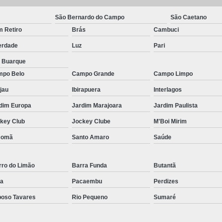
Micropigmentação Fio a Fio Barba San
Micropigmentação na Barba ABC Paul
São Bernardo do Campo
São Caetano
 Retiro
Brás
Cambuci
Nano Micro Capilar São Bernardo do
erdade
Luz
Pari
Nano Micropigmentação de Barba 
a Buarque
Nano Pigmentação Cabelo Rio Grande 
po Belo
Campo Grande
Campo Limpo
Nano Pigmentaçã
jau
Ibirapuera
Interlagos
Nano Pigment
dim Europa
Jardim Marajoara
Jardim Paulista
Nano Pigmentaçã
key Club
Jockey Clube
M'Boi Mirim
Nano Pigmentação no Cab
comã
Santo Amaro
Saúde
Pigmentação Capilar 3d
Pigmentaç
rro do Limão
Barra Funda
Butantã
Pigmentação Capilar em E
a
Pacaembu
Perdizes
Pigmentação Capilar Mascu
oso Tavares
Rio Pequeno
Sumaré
Pigmentação de Cabelo Mas
Pigmentação na Care