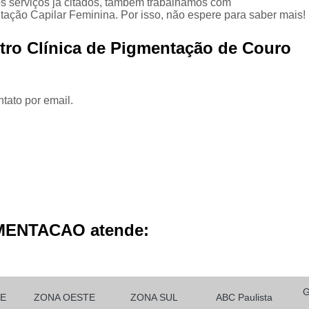
dos serviços já citados, também trabalhamos com
Micropigmentação Cabelo H
ção Capilar Feminina. Por isso, não espere para saber mais!
Micropigmentação Ca
tro Clínica de Pigmentação de Couro
Micropigmentação Capilar Cabelo 
Micropigmentação Capilar Femin
Micropigmentação Capilar Fio 
tato por email.
Micropigmentação de Ca
Micropigmentação de Cabelo M
Micropigmentação Fio a Fio Ca
Micropigmentação no Cabelo
Micro Pigmentação Barba Dia
MENTACAO atende:
Micropigmentação
Micropigmentação de 
Micropigmentação de Barba São Ca
E
ZONA OESTE
ZONA SUL
ABC Paulista