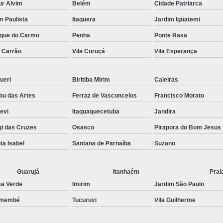
ur Alvim
Belém
Cidade Patriarca
Preenchimento Capilar Centr
im Paulista
Itaquera
Jardim Iguatemi
Preenchimento Capilar com Micropig
que do Carmo
Penha
Ponte Rasa
Preenchimento Capilar em H
a Carrão
Vila Curuçá
Vila Esperança
Preenchimento Capilar Fem
ueri
Biritiba Mirim
Caieiras
Preenchimento Capilar na T
u das Artes
Ferraz de Vasconcelos
Francisco Morato
Preenchimento Capilar par
pevi
Itaquaquecetuba
Jandira
Tratamento de Calvície F
i das Cruzes
Osasco
Pirapora do Bom Jesus
Tratamento para a Calvície
T
ta Isabel
Santana de Parnaíba
Suzano
Tratamento para a Calvície Feminin
Tratamento para Calvície com Pi
Guarujá
Itanhaém
Prai
Tratamento para Calvície 
a Verde
Imirim
Jardim São Paulo
emembé
Tucuruvi
Vila Guilherme