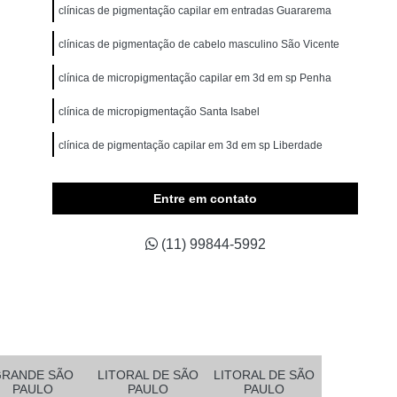
omem
Micropigmentação Cabelo Masculino
clínicas de pigmentação capilar em entradas Guararema
belos
Micropigmentação Capilar 4d
clínicas de pigmentação de cabelo masculino São Vicente
Branco
Micropigmentação Capilar Cabelo Grande
clínica de micropigmentação capilar em 3d em sp Penha
ina Testa
Micropigmentação Capilar Fio a Fio
clínica de micropigmentação Santa Isabel
a Fio 3d
Micropigmentação Capilar Realista
clínica de pigmentação capilar em 3d em sp Liberdade
belo
Micropigmentação de Cabelo 3d
clínica de pigmentação capilar definitiva Vila Esperança
asculino
Micropigmentação Fio a Fio Cabelo
Entre em contato
pilar
Micropigmentação Masculina Cabelo
(11) 99844-5992
Micropigmentação Preenchimento Cabelo
dema
Micropigmentação Barba Ribeirão Pires
 da Barba São Bernardo do Campo
Barba Fio a Fio Rio Grande da Serra
etano do Sul
Micropigmentação em Barba Mauá
GRANDE SÃO
LITORAL DE SÃO
LITORAL DE SÃO
PAULO
PAULO
PAULO