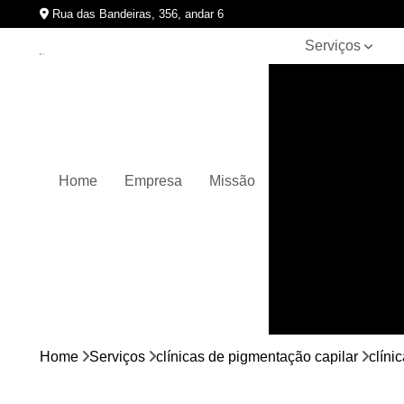
Rua das Bandeiras, 356, andar 6
Serviços
Clínicas de
pigmentação
capilar
Cursos de
micropigmentação
Home
Empresa
Missão
Micropigmentação
capilar
Micropigmentação
de cabelos
Micropigmentação
em barbas
Nano
micropigmentação
Home
Serviços
clínicas de pigmentação capilar
clíni
Pigmentação
capilares