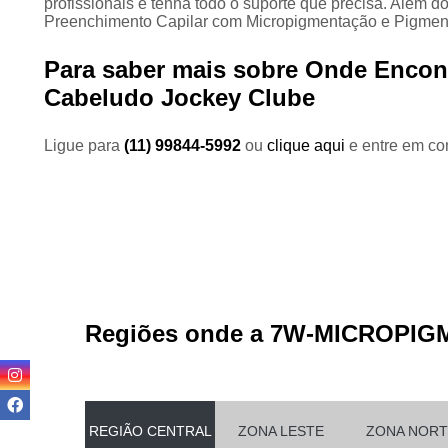
profissionais e tenha todo o suporte que precisa. Além 
Preenchimento Capilar com Micropigmentação e Pigmenta
Para saber mais sobre Onde Encon
Cabeludo Jockey Clube
Ligue para
(11) 99844-5992
ou
clique aqui
e entre em con
Regiões onde a 7W-MICROPIG
REGIÃO CENTRAL
ZONA LESTE
ZONA NORT