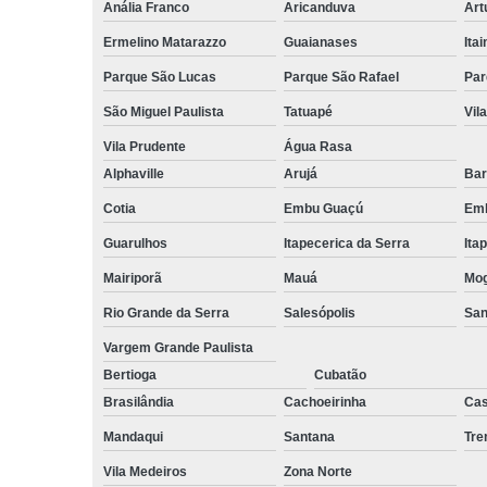
Anália Franco
Aricanduva
Art
Ermelino Matarazzo
Guaianases
Ita
Parque São Lucas
Parque São Rafael
Par
São Miguel Paulista
Tatuapé
Vil
Vila Prudente
Água Rasa
Alphaville
Arujá
Bar
Cotia
Embu Guaçú
Emb
Guarulhos
Itapecerica da Serra
Ita
Mairiporã
Mauá
Mog
Rio Grande da Serra
Salesópolis
San
Vargem Grande Paulista
Bertioga
Cubatão
Brasilândia
Cachoeirinha
Cas
Mandaqui
Santana
Tr
Vila Medeiros
Zona Norte