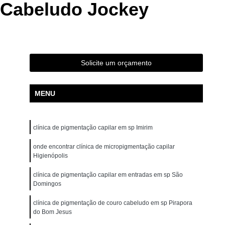
 Cabeludo Jockey
ão para Iniciantes Rio Grande da Serra
ção Presencial São Bernardo do Campo
ndré
Curso de Pigmentação Capilar Ribeirão Pires
tação Capilar São Caetano do Sul
Solicite um orçamento
 de Micropigmentação Santo André
tação Capilar São Bernardo do Campo
MENU
lar Presencial Mauá
Micropigmentação Capilar 3d
Dermografo
Micropigmentação Capilar em 3d
clínica de pigmentação capilar em sp Imirim
ntradas
Micropigmentação Capilar Entradas
onde encontrar clínica de micropigmentação capilar
Higienópolis
inina
Micropigmentação Capilar Masculina
clínica de pigmentação capilar em entradas em sp São
tradas
Micropigmentação Capilar para Calvície
Domingos
tradas
Micropigmentação Capilar para Homens
clínica de pigmentação de couro cabeludo em sp Pirapora
o
Micropigmentação Cabelo Feminino
do Bom Jesus