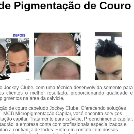
 de Pigmentação de Couro
Curso de Micropigmentaç
Curso de Micropigmenta
Curso de Micropigmentação Santo A
Curso Micropigmen
Curso Presencial
Cursos de Micropigmen
Cursos de Micropigmentação de Capi
Micropigmentação Capilar com 
Micropigmentação Capilar em E
do Jockey Clube, com uma técnica desenvolvida somente para
 clientes o melhor resultado, proporcionando qualidade e
Micropigmentação Capilar Fem
pigmentos na área da calvície.
Micropigmentação Capilar nas En
ação de couro cabeludo Jockey Clube, Oferecendo soluções
 – MCB Micropigmentação Capilar, você encontra serviços
Micropigmentação Capilar para En
ação capilar, Tratamento para calvície, Preenchimento capilar,
 padrão, a empresa conta com profissionais especializados e
Micropigmentação Cabel
tão a confiança de todos. Entre em contato com nossos