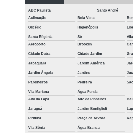
ABC Paulista
Santo André
Aclimação
Bela Vista
Bom
Glicério
Higienópolis
Lib
Santa Efigênia
Sé
Vil
Aeroporto
Brooklin
Cam
Cidade Dutra
Cidade Jardim
Gra
Jabaquara
Jardim América
Jar
Jardim Ângela
Jardins
Joc
Parelheiros
Pedreira
Sa
Vila Mariana
Água Funda
Alto da Lapa
Alto de Pinheiros
Bai
Jaraguá
Jardim Bonfiglioli
Lap
Pirituba
Praça da Arvore
Rap
Vila Sônia
Água Branca