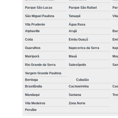
Parque São Lucas
Parque São Rafael
Par
São Miguel Paulista
Tatuapé
Vil
Vila Prudente
Água Rasa
Alphaville
Arujá
Bar
Cotia
Embu Guaçú
Emb
Guarulhos
Itapecerica da Serra
Ita
Mairiporã
Mauá
Mog
Rio Grande da Serra
Salesópolis
San
Vargem Grande Paulista
Bertioga
Cubatão
Brasilândia
Cachoeirinha
Cas
Mandaqui
Santana
Tr
Vila Medeiros
Zona Norte
Peruíbe