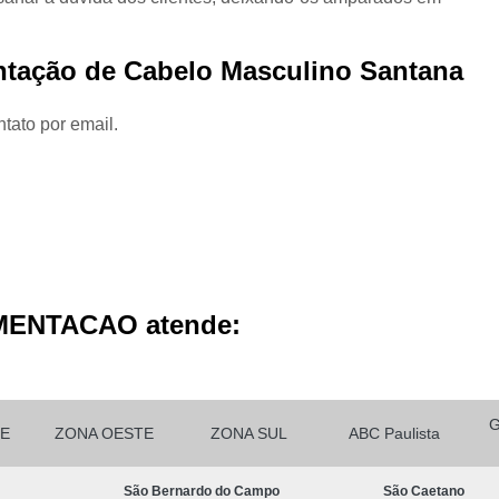
Micropigmentação Cabelo H
Micropigmentação Ca
ntação de Cabelo Masculino Santana
Micropigmentação Capilar Cabelo 
Micropigmentação Capilar Femin
tato por email.
Micropigmentação Capilar Fio 
Micropigmentação de Ca
Micropigmentação de Cabelo M
Micropigmentação Fio a Fio Ca
Micropigmentação no Cabelo
MENTACAO atende:
Micro Pigmentação Barba Dia
Micropigmentação
Micropigmentação de 
E
ZONA OESTE
ZONA SUL
ABC Paulista
Micropigmentação de Barba São Ca
São Bernardo do Campo
São Caetano