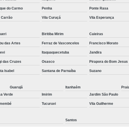
Preenchimento Capilar Centr
que do Carmo
Penha
Ponte Rasa
a Carrão
Vila Curuçá
Vila Esperança
Preenchimento Capilar com Micropig
Preenchimento Capilar em H
ueri
Biritiba Mirim
Caieiras
Preenchimento Capilar Fem
u das Artes
Ferraz de Vasconcelos
Francisco Morato
Preenchimento Capilar na T
pevi
Itaquaquecetuba
Jandira
Preenchimento Capilar par
i das Cruzes
Osasco
Pirapora do Bom Jesus
Tratamento de Calvície F
ta Isabel
Santana de Parnaíba
Suzano
Tratamento para a Calvície
T
Tratamento para a Calvície Feminin
Guarujá
Itanhaém
Prai
a Verde
Imirim
Jardim São Paulo
Tratamento para Calvície com Pi
emembé
Tucuruvi
Vila Guilherme
Tratamento para Calvície 
Santos