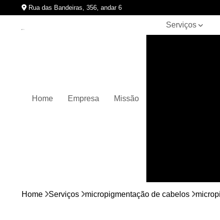
Rua das Bandeiras, 356, andar 6
Serviços
Clínicas de
pigmentação
capilar
Cursos de
micropigmentação
Home
Empresa
Missão
Micropigmentação
capilar
Micropigmentação
de cabelos
Micropigmentação
em barbas
Nano
micropigmentação
Home
Serviços
micropigmentação de cabelos
microp
Pigmentação
capilares