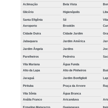
Aclimação
Bela Vista
Bom
Glicério
Higienópolis
Lib
Santa Efigênia
Sé
Vil
Aeroporto
Brooklin
Cam
Cidade Dutra
Cidade Jardim
Gra
Jabaquara
Jardim América
Jar
Jardim Ângela
Jardins
Joc
Parelheiros
Pedreira
Sa
Vila Mariana
Água Funda
Alto da Lapa
Alto de Pinheiros
Bai
Jaraguá
Jardim Bonfiglioli
Lap
Pirituba
Praça da Arvore
Rap
Vila Sônia
Água Branca
Anália Franco
Aricanduva
Art
Ermelino Matarazzo
Guaianases
Ita