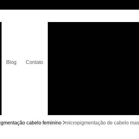
Clínica de Micropigmentaç
Clínica de Micropigmentação C
Clínica de Pigmentação Capilar De
Clínica de Pi
Blog
Contato
Clínica de Pi
Clínica de Pigmentação de Cabelo Ma
Clínica de Pigmentação na Care
Curso de Micr
Curso de Micropigm
Curso de Micropigme
igmentação cabelo feminino
micropigmentação de cabelo mas
Curso de Micropi