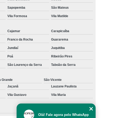
al
Preenchimento Capilar com Micro Ponto
Sapopemba
São Mateus
Vila Formosa
Vila Matilde
mentação
Preenchimento Capilar com Pigmentação
omens
Preenchimento Capilar em Mulheres
Cajamar
Carapicuíba
inino
Preenchimento Capilar Masculino
Franco da Rocha
Guararema
esta
Preenchimento Capilar nas Entradas
Jundiaí
Juquitiba
a Diminuir Testa
Tratamento de Calvície
Poá
Ribeirão Pires
eminina
Tratamento de Calvície Natural
São Lourenço da Serra
Taboão da Serra
ratamento para a Calvície com Micropigmentação
a
Tratamento para Calvície com Micopigmentação
a Grande
São Vicente
Jaçanã
Lauzane Paulista
gmentação
Tratamento para Calvície em Homens
Vila Gustavo
Vila Maria
Homem
Tratamento para Calvície Masculina
Olá! Fale agora pelo WhatsApp