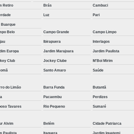
Micropigmentação Fio a Fio Barba San
 Retiro
Brás
Cambuci
Micropigmentação na Barba ABC Paul
erdade
Luz
Pari
Nano Micro Capilar São Bernardo do
a Buarque
Nano Micropigmentação de Barba 
po Belo
Campo Grande
Campo Limpo
Nano Pigmentação Cabelo Rio Grande 
jau
Ibirapuera
Interlagos
Nano Pigmentaçã
dim Europa
Jardim Marajoara
Jardim Paulista
key Club
Jockey Clube
M'Boi Mirim
Nano Pigment
comã
Santo Amaro
Saúde
Nano Pigmentaçã
Nano Pigmentação no Cab
rro do Limão
Barra Funda
Butantã
Pigmentação Capilar 3d
Pigmentaç
a
Pacaembu
Perdizes
Pigmentação Capilar em E
oso Tavares
Rio Pequeno
Sumaré
Pigmentação Capilar Mascu
Pigmentação de Cabelo Mas
ur Alvim
Belém
Cidade Patriarca
Pigmentação na Care
im Paulista
Itaquera
Jardim Iguatemi