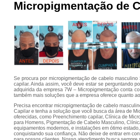
Micropigmentação de C
Preenchimento
capilar
Tratamento para
calvície
Se procura por micropigmentação de cabelo masculino S
capilar. Ainda assim, você deve estar se perguntando 
adquirida da empresa 7W – Micropigmentação conta com
também mais soluções que a empresa oferece quanto ao
Precisa encontrar micropigmentação de cabelo mascul
Capilar e tenha a solução que você busca da área de Mi
oferecidas, como Preenchimento capilar, Clínica de Mic
para Homens, Pigmentação de Cabelo Masculino, Clínica
equipamentos modernos, e instalações em ótimo estado, 
conquistando sua confiança. Não deixe de entrar em con
para nossos clientes. Nosso atendimento busca sempre 