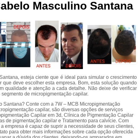
abelo Masculino Santana
Curso de Micropigmentaç
Curso de Micropigmenta
Curso de Micropigmentação Santo A
Curso Micropigmen
Curso Presencial
Cursos de Micropigmen
Cursos de Micropigmentação de Capi
antana, esteja ciente que é ideal para simular o crescimento
Micropigmentação Capilar com 
por que deve escolher esta empresa. Bom, esta solução quando
Micropigmentação Capilar em E
 qualidade e atenção a cada detalhe. Não deixe de verificar
 segmento de micropigmentação capilar.
Micropigmentação Capilar Fem
ino Santana? Conte com a 7W – MCB Micropigmentação
Micropigmentação Capilar nas En
cropigmentação capilar, são diversas opções de serviços
ropigmentação Capilar em 3d, Clínica de Pigmentação Capilar
Micropigmentação Capilar para En
s de pigmentação capilar e Tratamento para calvície. Com
a empresa é capaz de suprir a necessidade de seus clientes,
Micropigmentação Cabel
tato para obter mais informações sobre cada opção oferecida
sanar a dúvida dos clientes, deixando-os amparados em