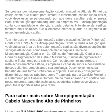
Se procura por micropigmentação cabelo masculino Alto de Pinheiros,
esteja ciente que é ideal para simular o crescimento capilar. Ainda assim,
você deve estar se perguntando por que deve escolher esta empresa.
Bom, esta solução quando adquirida da empresa 7W – Micropigmentação
conta com qualidade e atenção a cada detalhe. Não deixe de verificar
também mais soluções que a empresa oferece quanto ao segmento de
micropigmentação capilar.
Tem interesse em micropigmentação cabelo masculino Alto de Pinheiros?
Conte com a 7W – MCB Micropigmentação Capilar e tenha a solução que
você busca da área de Micropigmentação capilar, são diversas opções de
serviços oferecidas, como Preenchimento capilar, Clínica de
Micropigmentação Capilar em 3d, Clínica de Pigmentação Capilar para
Homens, Pigmentação de Cabelo Masculino, Clínicas de pigmentação
capilar e Tratamento para calvície. Com equipamentos modernos, e
instalações em ótimo estado, a empresa é capaz de suprir a necessidade
de seus clientes, conquistando sua confiança. Desenvolvemos cada
trabalho de uma forma profissional e objetiva. Com isso, conseguimos
disponibilizar outros trabalhos, como Tratamento para a Calvície Feminina
e Tratamento para Calvície Homem. Saiba mais entrando em contato com
nossa empresa, sanando assim as suas dúvidas sobre os serviços e
produtos disponibilizados pelo ramo.
Para saber mais sobre Micropigmentação
Cabelo Masculino Alto de Pinheiros
Ligue para
(11) 99844-5992
ou
clique aqui
e entre em contato por email.