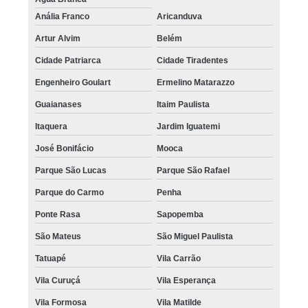
Anália Franco
Aricanduva
Artur Alvim
Belém
Cidade Patriarca
Cidade Tiradentes
Engenheiro Goulart
Ermelino Matarazzo
Guaianases
Itaim Paulista
Itaquera
Jardim Iguatemi
José Bonifácio
Mooca
Parque São Lucas
Parque São Rafael
Parque do Carmo
Penha
Ponte Rasa
Sapopemba
São Mateus
São Miguel Paulista
Tatuapé
Vila Carrão
Vila Curuçá
Vila Esperança
Vila Formosa
Vila Matilde