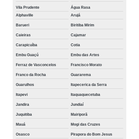
Vila Prudente
Água Rasa
Alphaville
Arujá
Barueri
Biritiba Mirim
Caieiras
Cajamar
Carapicuíba
Cotia
Embu Guaçú
Embu das Artes
Ferraz de Vasconcelos
Francisco Morato
Franco da Rocha
Guararema
Guarulhos
Itapecerica da Serra
Itapevi
Itaquaquecetuba
Jandira
Jundiaí
Juquitiba
Mairiporã
Mauá
Mogi das Cruzes
Osasco
Pirapora do Bom Jesus