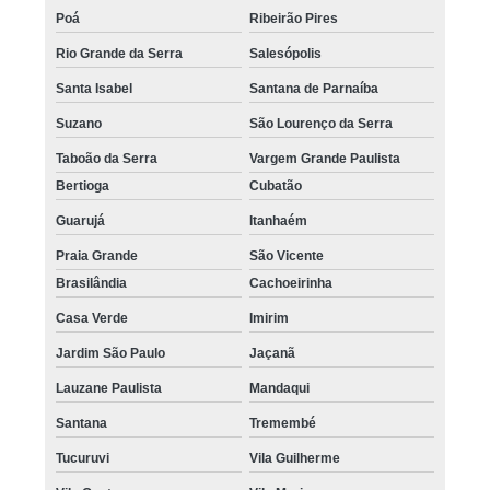
Poá
Ribeirão Pires
Rio Grande da Serra
Salesópolis
Santa Isabel
Santana de Parnaíba
Suzano
São Lourenço da Serra
Taboão da Serra
Vargem Grande Paulista
Bertioga
Cubatão
Guarujá
Itanhaém
Praia Grande
São Vicente
Brasilândia
Cachoeirinha
Casa Verde
Imirim
Jardim São Paulo
Jaçanã
Lauzane Paulista
Mandaqui
Santana
Tremembé
Tucuruvi
Vila Guilherme