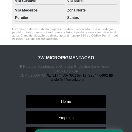
Vila Gustavo
Vila Maria
Vila Medeiros
Zona Norte
Peruíbe
Santos
O conteúdo do texto desta página é de direito reservado. Sua reprodução,
parcial ou total, mesmo citando nossos links, é proibida sem a autorização do
autor. Crime de violação de direito autoral – artigo 184 do Código Penal –
Lei
9610/98 - Lei de direitos autorais
.
7W-MICROPIGMENTACAO
Rua das Bandeiras, 356, andar 6 - Jardim Santo André -
São Paulo - SP
CEP: 09090-780
(11) 4436-7861
(11) 99844-5992
nando7w@gmail.com
Home
Empresa