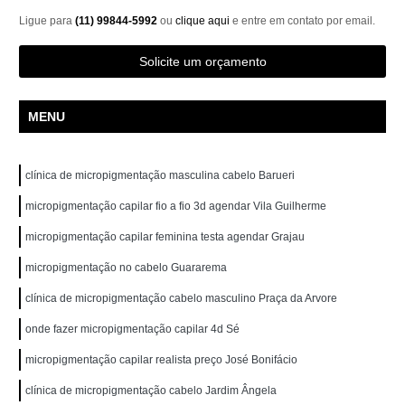
Ligue para
(11) 99844-5992
ou
clique aqui
e entre em contato por email.
Solicite um orçamento
MENU
clínica de micropigmentação masculina cabelo Barueri
micropigmentação capilar fio a fio 3d agendar Vila Guilherme
micropigmentação capilar feminina testa agendar Grajau
micropigmentação no cabelo Guararema
clínica de micropigmentação cabelo masculino Praça da Arvore
onde fazer micropigmentação capilar 4d Sé
micropigmentação capilar realista preço José Bonifácio
clínica de micropigmentação cabelo Jardim Ângela