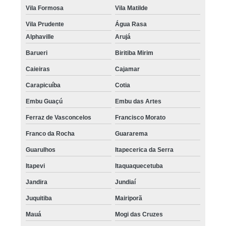
Vila Formosa
Vila Matilde
Vila Prudente
Água Rasa
Alphaville
Arujá
Barueri
Biritiba Mirim
Caieiras
Cajamar
Carapicuíba
Cotia
Embu Guaçú
Embu das Artes
Ferraz de Vasconcelos
Francisco Morato
Franco da Rocha
Guararema
Guarulhos
Itapecerica da Serra
Itapevi
Itaquaquecetuba
Jandira
Jundiaí
Juquitiba
Mairiporã
Mauá
Mogi das Cruzes