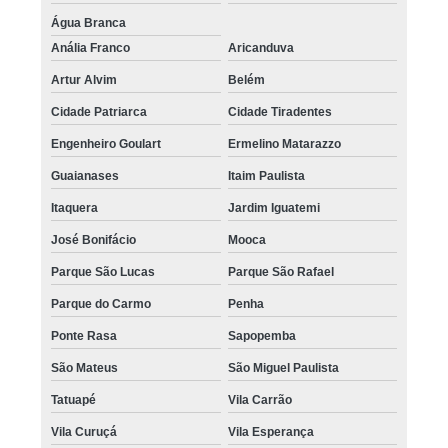
Água Branca
Anália Franco
Aricanduva
Artur Alvim
Belém
Cidade Patriarca
Cidade Tiradentes
Engenheiro Goulart
Ermelino Matarazzo
Guaianases
Itaim Paulista
Itaquera
Jardim Iguatemi
José Bonifácio
Mooca
Parque São Lucas
Parque São Rafael
Parque do Carmo
Penha
Ponte Rasa
Sapopemba
São Mateus
São Miguel Paulista
Tatuapé
Vila Carrão
Vila Curuçá
Vila Esperança