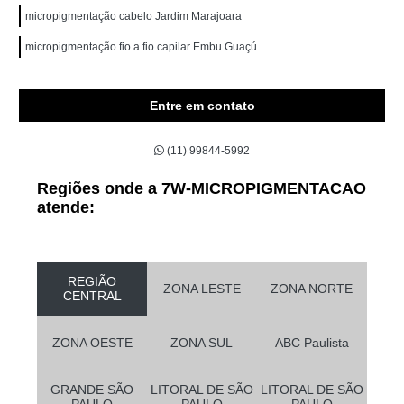
micropigmentação cabelo Jardim Marajoara
micropigmentação fio a fio capilar Embu Guaçú
Entre em contato
(11) 99844-5992
Regiões onde a 7W-MICROPIGMENTACAO
atende:
REGIÃO
ZONA LESTE
ZONA NORTE
CENTRAL
ZONA OESTE
ZONA SUL
ABC Paulista
GRANDE SÃO
LITORAL DE SÃO
LITORAL DE SÃO
PAULO
PAULO
PAULO