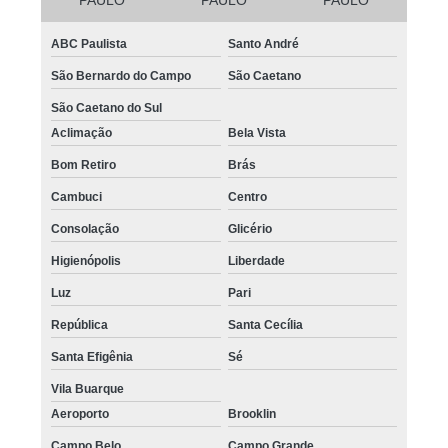
ABC Paulista
Santo André
São Bernardo do Campo
São Caetano
São Caetano do Sul
Aclimação
Bela Vista
Bom Retiro
Brás
Cambuci
Centro
Consolação
Glicério
Higienópolis
Liberdade
Luz
Pari
República
Santa Cecília
Santa Efigênia
Sé
Vila Buarque
Aeroporto
Brooklin
Campo Belo
Campo Grande