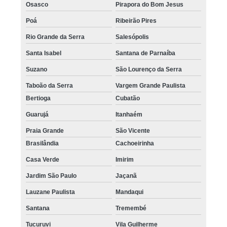
Osasco
Pirapora do Bom Jesus
Poá
Ribeirão Pires
Rio Grande da Serra
Salesópolis
Santa Isabel
Santana de Parnaíba
Suzano
São Lourenço da Serra
Taboão da Serra
Vargem Grande Paulista
Bertioga
Cubatão
Guarujá
Itanhaém
Praia Grande
São Vicente
Brasilândia
Cachoeirinha
Casa Verde
Imirim
Jardim São Paulo
Jaçanã
Lauzane Paulista
Mandaqui
Santana
Tremembé
Tucuruvi
Vila Guilherme