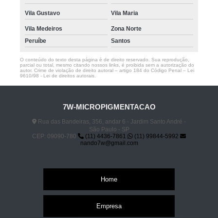
Vila Gustavo
Vila Maria
Vila Medeiros
Zona Norte
Peruíbe
Santos
O conteúdo do texto desta página é de direito reservado. Sua reprodução,
parcial ou total, mesmo citando nossos links, é proibida sem a autorização do
autor. Crime de violação de direito autoral – artigo 184 do Código Penal –
Lei
9610/98 - Lei de direitos autorais
.
7W-MICROPIGMENTACAO
Rua das Bandeiras, 356, andar 6 - Jardim Santo André -
São Paulo - SP
CEP: 09090-780
(11) 4436-7861
(11) 99844-5992
nando7w@gmail.com
Home
Empresa