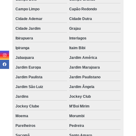
Campo Limpo
Capão Redondo
Cidade Ademar
Cidade Dutra
Cidade Jardim
Grajau
Ibirapuera
Interlagos
Ipiranga
Itaim Bibi
Jabaquara
Jardim América
Jardim Europa
Jardim Marajoara
Jardim Paulista
Jardim Paulistano
Jardim São Luiz
Jardim Ângela
Jardins
Jockey Club
Jockey Clube
M'Boi Mirim
Moema
Morumbi
Parelheiros
Pedreira
Sacomã
Santo Amaro