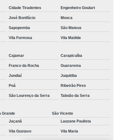
Cidade Tiradentes
Engenheiro Goulart
al
Preenchimento Capilar com Micro Ponto
José Bonifácio
Mooca
mentação
Preenchimento Capilar com Pigmentação
Sapopemba
São Mateus
omens
Preenchimento Capilar em Mulheres
Vila Formosa
Vila Matilde
inino
Preenchimento Capilar Masculino
esta
Preenchimento Capilar nas Entradas
Cajamar
Carapicuíba
a Diminuir Testa
Tratamento de Calvície
Franco da Rocha
Guararema
eminina
Tratamento de Calvície Natural
Jundiaí
Juquitiba
ratamento para a Calvície com Micropigmentação
Poá
Ribeirão Pires
a
Tratamento para Calvície com Micopigmentação
São Lourenço da Serra
Taboão da Serra
gmentação
Tratamento para Calvície em Homens
a Grande
São Vicente
Homem
Tratamento para Calvície Masculina
Jaçanã
Lauzane Paulista
Vila Gustavo
Vila Maria