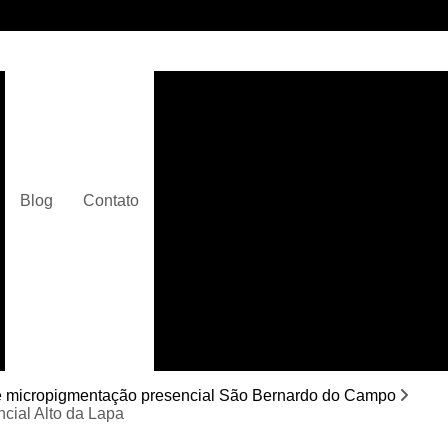
Clínica de Micropigmentaç
Clínica de Micropigmentação C
Clínica de Pigmentação Capilar De
Clínica de Pi
Blog
Contato
Clínica de Pi
Clínica de Pigmentação de Cabelo Ma
Clínica de Pigmentação na Care
Curso de Micr
Curso de Micropigm
Curso de Micropigme
e micropigmentação presencial São Bernardo do Campo
cial Alto da Lapa
Curso de Micropi