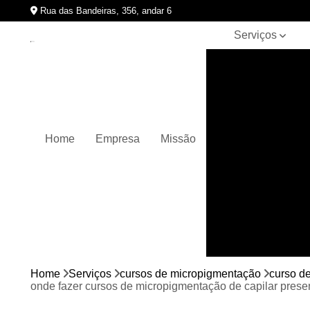
Rua das Bandeiras, 356, andar 6
Serviços
Clínicas de
pigmentação
capilar
Cursos de
micropigmentação
Home
Empresa
Missão
Micropigmentação
capilar
Micropigmentação
de cabelos
Micropigmentação
em barbas
Nano
micropigmentação
Home
Serviços
cursos de micropigmentação
curso d
onde fazer cursos de micropigmentação de capilar presen
Pigmentação
capilares