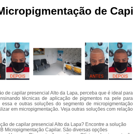
Curso de Micropigmentaç
icropigmentação de Capila
Curso de Micropigmenta
Curso de Micropigmentação Santo A
Curso Micropigmen
Curso Presencial
Cursos de Micropigmen
Cursos de Micropigmentação de Capi
Micropigmentação Capilar com 
Micropigmentação Capilar em E
o de capilar presencial Alto da Lapa, perceba que é ideal para
Micropigmentação Capilar Fem
 ensinando técnicas de aplicação de pigmentos na pele para
sso, essa e outras soluções do segmento de micropigmentação
Micropigmentação Capilar nas En
alizar em micropigmentação. Veja outras soluções com relação
Micropigmentação Capilar para En
ção de capilar presencial Alto da Lapa? Encontre a solução
Micropigmentação Cabel
B Micropigmentação Capilar. São diversas opções