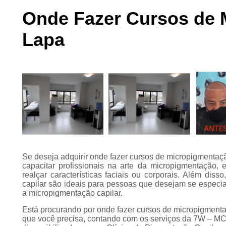
Preenchimento
Onde Fazer Cursos de M
capilar
Lapa
Tratamento para
calvície
Se deseja adquirir onde fazer cursos de micropigmentaçã
capacitar profissionais na arte da micropigmentação,
realçar características faciais ou corporais. Além di
capilar são ideais para pessoas que desejam se especi
a micropigmentação capilar.
Está procurando por onde fazer cursos de micropigmenta
que você precisa, contando com os serviços da 7W – MC