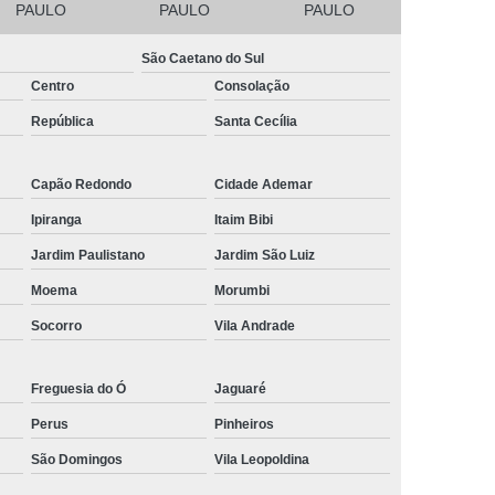
to André
Micropigmentação Masculina Barba Mauá
PAULO
PAULO
PAULO
ista
Micropigmentação para Barba Ribeirão Pires
São Caetano do Sul
 Campo
Nano Micropigmentação Capilar Santo André
Centro
Consolação
Mauá
Nano Micropigmentação na Barba Diadema
República
Santa Cecília
da Serra
Nano Pigmentação Capilar Ribeirão Pires
Capão Redondo
Cidade Ademar
o da Barba São Caetano do Sul
Ipiranga
Itaim Bibi
ação de Barba ABC Paulista
Jardim Paulistano
Jardim São Luiz
o na Barba Rio Grande da Serra
Moema
Morumbi
elo ABC Paulista
Pigmentação Capilar
Socorro
Vila Andrade
ão Capilar Definitiva
Pigmentação Capilar em 3d
ntradas
Pigmentação Capilar Feminina
Freguesia do Ó
Jaguaré
lina
Pigmentação Capilar para Homens
Perus
Pinheiros
culino
Pigmentação de Couro Cabeludo
São Domingos
Vila Leopoldina
ca
Pigmentação no Couro Cabeludo