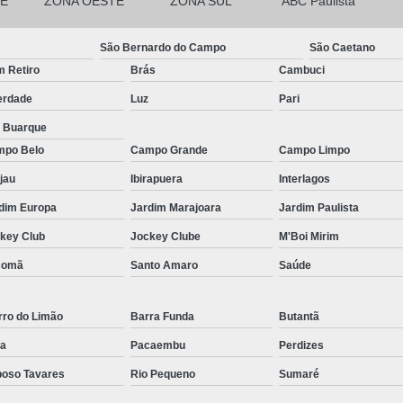
E
ZONA OESTE
Micropigmentação Fio a Fio Barba San
ZONA SUL
ABC Paulista
Micropigmentação na Barba ABC Paul
São Bernardo do Campo
São Caetano
Nano Micro Capilar São Bernardo do
 Retiro
Brás
Cambuci
Nano Micropigmentação de Barba 
erdade
Luz
Pari
Nano Pigmentação Cabelo Rio Grande 
a Buarque
po Belo
Campo Grande
Campo Limpo
Nano Pigmentaçã
jau
Ibirapuera
Interlagos
Nano Pigment
dim Europa
Jardim Marajoara
Jardim Paulista
Nano Pigmentaçã
key Club
Jockey Clube
M'Boi Mirim
Nano Pigmentação no Cab
comã
Santo Amaro
Saúde
Pigmentação Capilar 3d
Pigmentaç
Pigmentação Capilar em E
rro do Limão
Barra Funda
Butantã
Pigmentação Capilar Mascu
a
Pacaembu
Perdizes
Pigmentação de Cabelo Mas
oso Tavares
Rio Pequeno
Sumaré
Pigmentação na Care