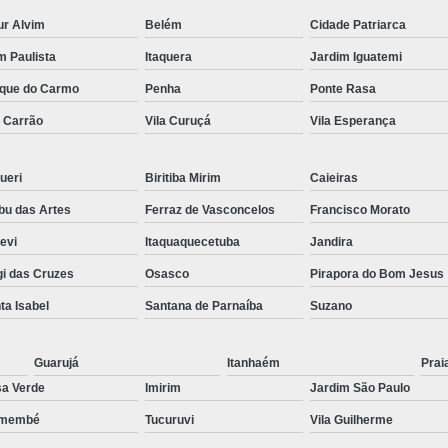
ur Alvim
Belém
Cidade Patriarca
Preenchimento Capilar Centr
im Paulista
Itaquera
Jardim Iguatemi
Preenchimento Capilar com Micropig
que do Carmo
Penha
Ponte Rasa
Preenchimento Capilar em H
a Carrão
Vila Curuçá
Vila Esperança
Preenchimento Capilar Fem
Preenchimento Capilar na T
ueri
Biritiba Mirim
Caieiras
Preenchimento Capilar par
u das Artes
Ferraz de Vasconcelos
Francisco Morato
Tratamento de Calvície F
pevi
Itaquaquecetuba
Jandira
Tratamento para a Calvície
T
i das Cruzes
Osasco
Pirapora do Bom Jesus
Tratamento para a Calvície Feminin
ta Isabel
Santana de Parnaíba
Suzano
Tratamento para Calvície com Pi
Guarujá
Itanhaém
Prai
Tratamento para Calvície 
a Verde
Imirim
Jardim São Paulo
emembé
Tucuruvi
Vila Guilherme