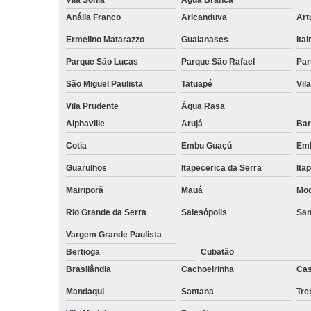
Vila Sônia
Água Branca
Anália Franco
Aricanduva
Art
Ermelino Matarazzo
Guaianases
Ita
Parque São Lucas
Parque São Rafael
Par
São Miguel Paulista
Tatuapé
Vil
Vila Prudente
Água Rasa
Alphaville
Arujá
Bar
Cotia
Embu Guaçú
Emb
Guarulhos
Itapecerica da Serra
Ita
Mairiporã
Mauá
Mog
Rio Grande da Serra
Salesópolis
San
Vargem Grande Paulista
Bertioga
Cubatão
Brasilândia
Cachoeirinha
Cas
Mandaqui
Santana
Tr