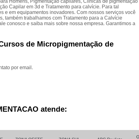
 para Homens, Pigmentação capilares, Clínicas de pigmentação
Micropigmentação Cabelo H
ção Capilar em 3d e Tratamento para calvície. Para tal
tes e em equipamentos inovadores. Com nossos serviços você
Micropigmentação Ca
dos, também trabalhamos com Tratamento para a Calvície
fale conosco e saiba mais sobre nossa empresa. Garantimos a
Micropigmentação Capilar Cabelo 
Micropigmentação Capilar Femin
 Cursos de Micropigmentação de
Micropigmentação Capilar Fio 
Micropigmentação de Ca
Micropigmentação de Cabelo M
tato por email.
Micropigmentação Fio a Fio Ca
Micropigmentação no Cabelo
Micro Pigmentação Barba Dia
MENTACAO atende:
Micropigmentação
Micropigmentação de 
Micropigmentação de Barba São Ca