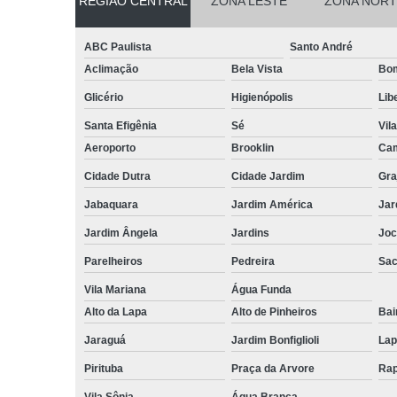
REGIÃO CENTRAL
ZONA LESTE
ZONA NORT
ABC Paulista
Santo André
Aclimação
Bela Vista
Bom
Glicério
Higienópolis
Lib
Santa Efigênia
Sé
Vil
Aeroporto
Brooklin
Cam
Cidade Dutra
Cidade Jardim
Gra
Jabaquara
Jardim América
Jar
Jardim Ângela
Jardins
Joc
Parelheiros
Pedreira
Sa
Vila Mariana
Água Funda
Alto da Lapa
Alto de Pinheiros
Bai
Jaraguá
Jardim Bonfiglioli
Lap
Pirituba
Praça da Arvore
Rap