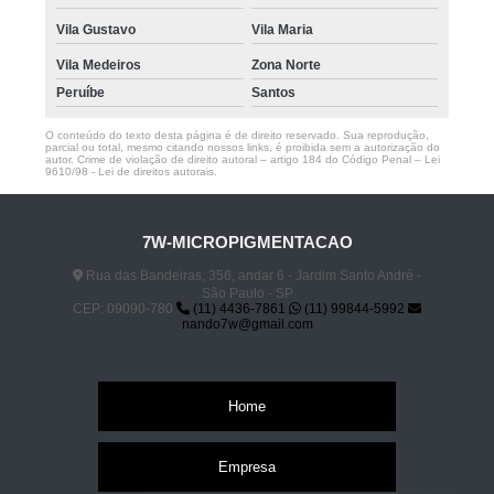
Vila Gustavo
Vila Maria
Vila Medeiros
Zona Norte
Peruíbe
Santos
O conteúdo do texto desta página é de direito reservado. Sua reprodução,
parcial ou total, mesmo citando nossos links, é proibida sem a autorização do
autor. Crime de violação de direito autoral – artigo 184 do Código Penal –
Lei
9610/98 - Lei de direitos autorais
.
7W-MICROPIGMENTACAO
Rua das Bandeiras, 356, andar 6 - Jardim Santo André -
São Paulo - SP
CEP: 09090-780
(11) 4436-7861
(11) 99844-5992
nando7w@gmail.com
Home
Empresa