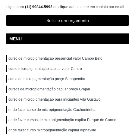
Ligue para
(11) 99844-5992
ou
clique aqui
e entre em contato por email.
Solicite um orçamento
MENU
curso de micropigmentação presencial valor Campo Belo
curso micropigmentação capilar valor Centro
curso de micropigmentação preço Sapopemba
cursos de micropigmentação capilar preço Grajau
curso de micropigmentação para iniciantes Vila Gustavo
onde fazer curso de micropigmentação Cachoeirinha
onde fazer cursos de micropigmentação capilar Parque do Carmo
onde fazer curso micropigmentação capilar Alphaville