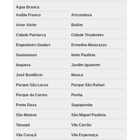
Água Branca
Anália Franco
Aricanduva
Artur Alvim
Belém
Cidade Patriarca
Cidade Tiradentes
Engenheiro Goulart
Ermelino Matarazzo
Guaianases
Itaim Paulista
Itaquera
Jardim Iguatemi
José Bonifácio
Mooca
Parque São Lucas
Parque São Rafael
Parque do Carmo
Penha
Ponte Rasa
Sapopemba
São Mateus
São Miguel Paulista
Tatuapé
Vila Carrão
Vila Curuçá
Vila Esperança