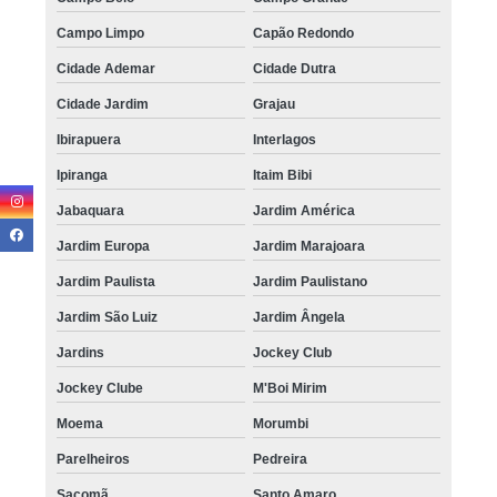
Campo Limpo
Capão Redondo
Cidade Ademar
Cidade Dutra
Cidade Jardim
Grajau
Ibirapuera
Interlagos
Ipiranga
Itaim Bibi
Jabaquara
Jardim América
Jardim Europa
Jardim Marajoara
Jardim Paulista
Jardim Paulistano
Jardim São Luiz
Jardim Ângela
Jardins
Jockey Club
Jockey Clube
M'Boi Mirim
Moema
Morumbi
Parelheiros
Pedreira
Sacomã
Santo Amaro