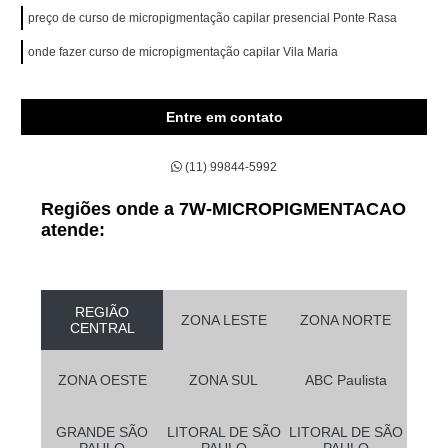
preço de curso de micropigmentação capilar presencial Ponte Rasa
onde fazer curso de micropigmentação capilar Vila Maria
Entre em contato
(11) 99844-5992
Regiões onde a 7W-MICROPIGMENTACAO
atende:
REGIÃO
ZONA LESTE
ZONA NORTE
CENTRAL
ZONA OESTE
ZONA SUL
ABC Paulista
GRANDE SÃO
LITORAL DE SÃO
LITORAL DE SÃO
PAULO
PAULO
PAULO