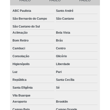
ABC Paulista
Santo André
São Bernardo do Campo
São Caetano
São Caetano do Sul
Aclimação
Bela Vista
Bom Retiro
Brás
Cambuci
Centro
Consolação
Glicério
Higienópolis
Liberdade
Luz
Pari
República
Santa Cecília
Santa Efigênia
Sé
Vila Buarque
Aeroporto
Brooklin
Campo Belo
Campo Grande