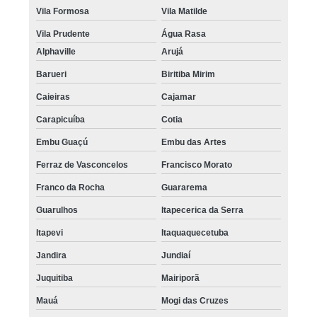
Vila Formosa
Vila Matilde
Vila Prudente
Água Rasa
Alphaville
Arujá
Barueri
Biritiba Mirim
Caieiras
Cajamar
Carapicuíba
Cotia
Embu Guaçú
Embu das Artes
Ferraz de Vasconcelos
Francisco Morato
Franco da Rocha
Guararema
Guarulhos
Itapecerica da Serra
Itapevi
Itaquaquecetuba
Jandira
Jundiaí
Juquitiba
Mairiporã
Mauá
Mogi das Cruzes