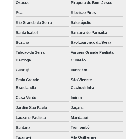
Osasco
Pirapora do Bom Jesus
Poá
Ribeirão Pires
Rio Grande da Serra
Salesópolis
Santa Isabel
Santana de Parnaíba
Suzano
São Lourenço da Serra
Taboão da Serra
Vargem Grande Paulista
Bertioga
Cubatão
Guarujá
Itanhaém
Praia Grande
São Vicente
Brasilândia
Cachoeirinha
Casa Verde
Imirim
Jardim São Paulo
Jaçanã
Lauzane Paulista
Mandaqui
Santana
Tremembé
Tucuruvi
Vila Guilherme