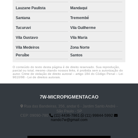
Lauzane Paulista
Mandaqui
Santana
Tremembé
Tucuruvi
Vila Guilherme
Vila Gustavo
Vila Maria
Vila Medeiros
Zona Norte
Peruíbe
Santos
O conteúdo do texto desta página é de direito reservado. Sua reprodução,
parcial ou total, mesmo citando nossos links, é proibida sem a autorização do
autor. Crime de violação de direito autoral – artigo 184 do Código Penal –
Lei
9610/98 - Lei de direitos autorais
.
7W-MICROPIGMENTACAO
Rua das Bandeiras, 356, andar 6 - Jardim Santo André -
São Paulo - SP
CEP: 09090-780
(11) 4436-7861
(11) 99844-5992
nando7w@gmail.com