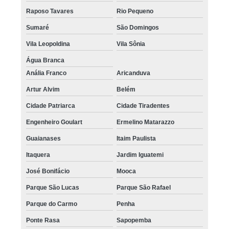
Raposo Tavares
Rio Pequeno
Sumaré
São Domingos
Vila Leopoldina
Vila Sônia
Água Branca
Anália Franco
Aricanduva
Artur Alvim
Belém
Cidade Patriarca
Cidade Tiradentes
Engenheiro Goulart
Ermelino Matarazzo
Guaianases
Itaim Paulista
Itaquera
Jardim Iguatemi
José Bonifácio
Mooca
Parque São Lucas
Parque São Rafael
Parque do Carmo
Penha
Ponte Rasa
Sapopemba