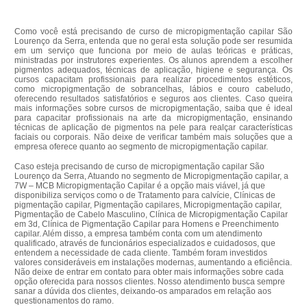
Como você está precisando de curso de micropigmentação capilar São
Lourenço da Serra, entenda que no geral esta solução pode ser resumida
em um serviço que funciona por meio de aulas teóricas e práticas,
ministradas por instrutores experientes. Os alunos aprendem a escolher
pigmentos adequados, técnicas de aplicação, higiene e segurança. Os
cursos capacitam profissionais para realizar procedimentos estéticos,
como micropigmentação de sobrancelhas, lábios e couro cabeludo,
oferecendo resultados satisfatórios e seguros aos clientes. Caso queira
mais informações sobre cursos de micropigmentação, saiba que é ideal
para capacitar profissionais na arte da micropigmentação, ensinando
técnicas de aplicação de pigmentos na pele para realçar características
faciais ou corporais. Não deixe de verificar também mais soluções que a
empresa oferece quanto ao segmento de micropigmentação capilar.
Caso esteja precisando de curso de micropigmentação capilar São
Lourenço da Serra, Atuando no segmento de Micropigmentação capilar, a
7W – MCB Micropigmentação Capilar é a opção mais viável, já que
disponibiliza serviços como o de Tratamento para calvície, Clínicas de
pigmentação capilar, Pigmentação capilares, Micropigmentação capilar,
Pigmentação de Cabelo Masculino, Clínica de Micropigmentação Capilar
em 3d, Clínica de Pigmentação Capilar para Homens e Preenchimento
capilar. Além disso, a empresa também conta com um atendimento
qualificado, através de funcionários especializados e cuidadosos, que
entendem a necessidade de cada cliente. Também foram investidos
valores consideráveis em instalações modernas, aumentando a eficiência.
Não deixe de entrar em contato para obter mais informações sobre cada
opção oferecida para nossos clientes. Nosso atendimento busca sempre
sanar a dúvida dos clientes, deixando-os amparados em relação aos
questionamentos do ramo.