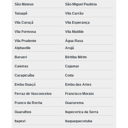
São Mateus
São Miguel Paulista
Tatuapé
Vila Carrão
Vila Curuçá
Vila Esperança
Vila Formosa
Vila Matilde
Vila Prudente
Água Rasa
Alphaville
Arujá
Barueri
Biritiba Mirim
Caieiras
Cajamar
Carapicuíba
Cotia
Embu Guaçú
Embu das Artes
Ferraz de Vasconcelos
Francisco Morato
Franco da Rocha
Guararema
Guarulhos
Itapecerica da Serra
Itapevi
Itaquaquecetuba