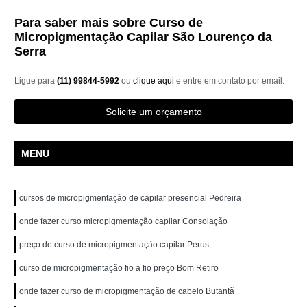
Para saber mais sobre Curso de
Micropigmentação Capilar São Lourenço da
Serra
Ligue para
(11) 99844-5992
ou
clique aqui
e entre em contato por email.
Solicite um orçamento
MENU
cursos de micropigmentação de capilar presencial Pedreira
onde fazer curso micropigmentação capilar Consolação
preço de curso de micropigmentação capilar Perus
curso de micropigmentação fio a fio preço Bom Retiro
onde fazer curso de micropigmentação de cabelo Butantã