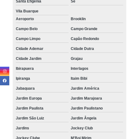
Santa Efigênia
Sé
Vila Buarque
Aeroporto
Brooklin
Campo Belo
Campo Grande
Campo Limpo
Capão Redondo
Cidade Ademar
Cidade Dutra
Cidade Jardim
Grajau
Ibirapuera
Interlagos
Ipiranga
Itaim Bibi
Jabaquara
Jardim América
Jardim Europa
Jardim Marajoara
Jardim Paulista
Jardim Paulistano
Jardim São Luiz
Jardim Ângela
Jardins
Jockey Club
Jockey Clube
M'Boi Mirim