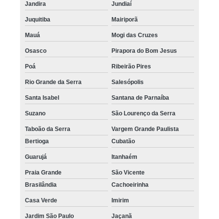
Jandira
Jundiaí
Juquitiba
Mairiporã
Mauá
Mogi das Cruzes
Osasco
Pirapora do Bom Jesus
Poá
Ribeirão Pires
Rio Grande da Serra
Salesópolis
Santa Isabel
Santana de Parnaíba
Suzano
São Lourenço da Serra
Taboão da Serra
Vargem Grande Paulista
Bertioga
Cubatão
Guarujá
Itanhaém
Praia Grande
São Vicente
Brasilândia
Cachoeirinha
Casa Verde
Imirim
Jardim São Paulo
Jaçanã