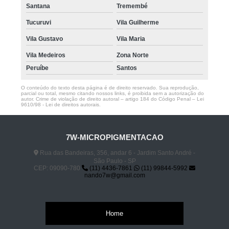
Santana
Tremembé
Tucuruvi
Vila Guilherme
Vila Gustavo
Vila Maria
Vila Medeiros
Zona Norte
Peruíbe
Santos
O conteúdo do texto desta página é de direito reservado. Sua reprodução,
parcial ou total, mesmo citando nossos links, é proibida sem a autorização do
autor. Crime de violação de direito autoral – artigo 184 do Código Penal –
Lei
9610/98 - Lei de direitos autorais
.
7W-MICROPIGMENTACAO
Rua das Bandeiras, 356, andar 6 - Jardim Santo André -
São Paulo - SP
CEP: 09090-780
(11) 4436-7861
(11) 99844-5992
nando7w@gmail.com
Home