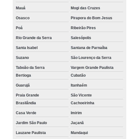
Mauá
Mogi das Cruzes
Osasco
Pirapora do Bom Jesus
Poá
Ribeirão Pires
Rio Grande da Serra
Salesópolis
Santa Isabel
Santana de Parnaíba
Suzano
São Lourenço da Serra
Taboão da Serra
Vargem Grande Paulista
Bertioga
Cubatão
Guarujá
Itanhaém
Praia Grande
São Vicente
Brasilândia
Cachoeirinha
Casa Verde
Imirim
Jardim São Paulo
Jaçanã
Lauzane Paulista
Mandaqui