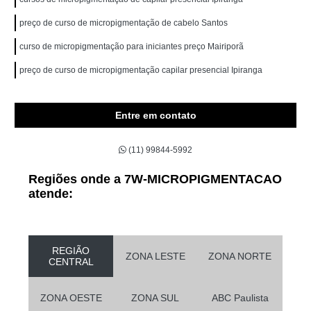
preço de curso de micropigmentação de cabelo Santos
curso de micropigmentação para iniciantes preço Mairiporã
preço de curso de micropigmentação capilar presencial Ipiranga
Entre em contato
(11) 99844-5992
Regiões onde a 7W-MICROPIGMENTACAO
atende:
REGIÃO
ZONA LESTE
ZONA NORTE
CENTRAL
ZONA OESTE
ZONA SUL
ABC Paulista