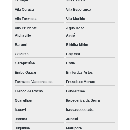
Tatuapé
Vila Carrão
Vila Curuçá
Vila Esperança
Vila Formosa
Vila Matilde
Vila Prudente
Água Rasa
Alphaville
Arujá
Barueri
Biritiba Mirim
Caieiras
Cajamar
Carapicuíba
Cotia
Embu Guaçú
Embu das Artes
Ferraz de Vasconcelos
Francisco Morato
Franco da Rocha
Guararema
Guarulhos
Itapecerica da Serra
Itapevi
Itaquaquecetuba
Jandira
Jundiaí
Juquitiba
Mairiporã