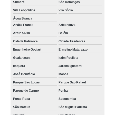
Sumaré
São Domingos
Vila Leopoldina
Vila Sônia
Água Branca
Anália Franco
Aricanduva
Artur Alvim
Belém
Cidade Patriarca
Cidade Tiradentes
Engenheiro Goulart
Ermelino Matarazzo
Guaianases
Itaim Paulista
Itaquera
Jardim Iguatemi
José Bonifácio
Mooca
Parque São Lucas
Parque São Rafael
Parque do Carmo
Penha
Ponte Rasa
Sapopemba
São Mateus
São Miguel Paulista