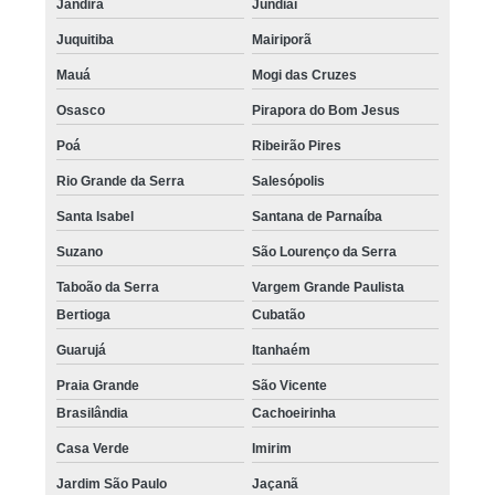
Jandira
Jundiaí
Juquitiba
Mairiporã
Mauá
Mogi das Cruzes
Osasco
Pirapora do Bom Jesus
Poá
Ribeirão Pires
Rio Grande da Serra
Salesópolis
Santa Isabel
Santana de Parnaíba
Suzano
São Lourenço da Serra
Taboão da Serra
Vargem Grande Paulista
Bertioga
Cubatão
Guarujá
Itanhaém
Praia Grande
São Vicente
Brasilândia
Cachoeirinha
Casa Verde
Imirim
Jardim São Paulo
Jaçanã