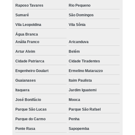
Raposo Tavares
Rio Pequeno
Sumaré
São Domingos
Vila Leopoldina
Vila Sônia
Água Branca
Anália Franco
Aricanduva
Artur Alvim
Belém
Cidade Patriarca
Cidade Tiradentes
Engenheiro Goulart
Ermelino Matarazzo
Guaianases
Itaim Paulista
Itaquera
Jardim Iguatemi
José Bonifácio
Mooca
Parque São Lucas
Parque São Rafael
Parque do Carmo
Penha
Ponte Rasa
Sapopemba