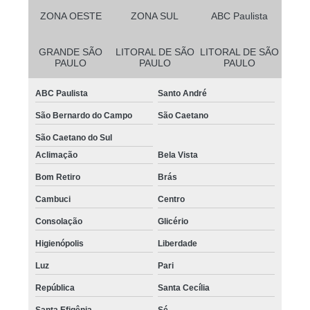
ZONA OESTE
ZONA SUL
ABC Paulista
GRANDE SÃO
LITORAL DE SÃO
LITORAL DE SÃO
PAULO
PAULO
PAULO
ABC Paulista
Santo André
São Bernardo do Campo
São Caetano
São Caetano do Sul
Aclimação
Bela Vista
Bom Retiro
Brás
Cambuci
Centro
Consolação
Glicério
Higienópolis
Liberdade
Luz
Pari
República
Santa Cecília
Santa Efigênia
Sé