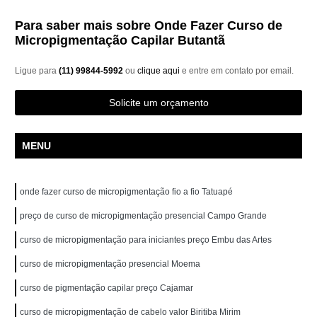
Para saber mais sobre Onde Fazer Curso de
Micropigmentação Capilar Butantã
Ligue para
(11) 99844-5992
ou
clique aqui
e entre em contato por email.
Solicite um orçamento
MENU
onde fazer curso de micropigmentação fio a fio Tatuapé
preço de curso de micropigmentação presencial Campo Grande
curso de micropigmentação para iniciantes preço Embu das Artes
curso de micropigmentação presencial Moema
curso de pigmentação capilar preço Cajamar
curso de micropigmentação de cabelo valor Biritiba Mirim