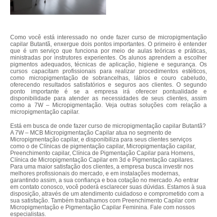
Como você está interessado no onde fazer curso de micropigmentação
capilar Butantã, enxergue dois pontos importantes. O primeiro é entender
que é um serviço que funciona por meio de aulas teóricas e práticas,
ministradas por instrutores experientes. Os alunos aprendem a escolher
pigmentos adequados, técnicas de aplicação, higiene e segurança. Os
cursos capacitam profissionais para realizar procedimentos estéticos,
como micropigmentação de sobrancelhas, lábios e couro cabeludo,
oferecendo resultados satisfatórios e seguros aos clientes. O segundo
ponto importante é se a empresa irá oferecer pontualidade e
disponibilidade para atender as necessidades de seus clientes, assim
como a 7W – Micropigmentação. Veja outras soluções com relação a
micropigmentação capilar.
Está em busca de onde fazer curso de micropigmentação capilar Butantã?
A 7W – MCB Micropigmentação Capilar atua no segmento de
Micropigmentação capilar, e disponibiliza para seus clientes serviços
como o de Clínicas de pigmentação capilar, Micropigmentação capilar,
Preenchimento capilar, Clínica de Pigmentação Capilar para Homens,
Clínica de Micropigmentação Capilar em 3d e Pigmentação capilares.
Para uma maior satisfação dos clientes, a empresa busca investir nos
melhores profissionais do mercado, e em instalações modernas,
garantindo assim, a sua confiança e boa cotação no mercado. Ao entrar
em contato conosco, você poderá esclarecer suas dúvidas. Estamos à sua
disposição, através de um atendimento cuidadoso e comprometido com a
sua satisfação. Também trabalhamos com Preenchimento Capilar com
Micropigmentação e Pigmentação Capilar Feminina. Fale com nossos
especialistas.