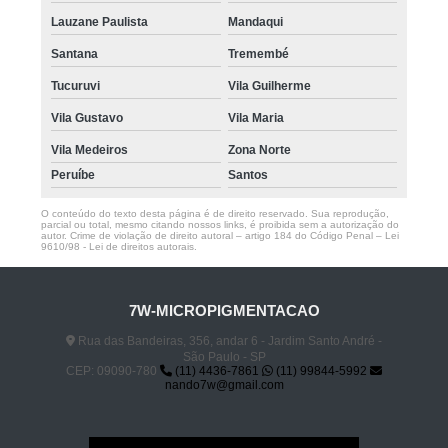
Lauzane Paulista
Mandaqui
Santana
Tremembé
Tucuruvi
Vila Guilherme
Vila Gustavo
Vila Maria
Vila Medeiros
Zona Norte
Peruíbe
Santos
O conteúdo do texto desta página é de direito reservado. Sua reprodução,
parcial ou total, mesmo citando nossos links, é proibida sem a autorização do
autor. Crime de violação de direito autoral – artigo 184 do Código Penal –
Lei
9610/98 - Lei de direitos autorais
.
7W-MICROPIGMENTACAO
Rua das Bandeiras, 356, andar 6 - Jardim Santo André -
São Paulo - SP
CEP: 09090-780
(11) 4436-7861
(11) 99844-5992
nando7w@gmail.com