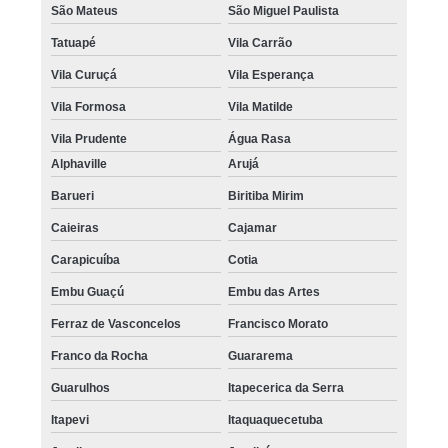
São Mateus
São Miguel Paulista
Tatuapé
Vila Carrão
Vila Curuçá
Vila Esperança
Vila Formosa
Vila Matilde
Vila Prudente
Água Rasa
Alphaville
Arujá
Barueri
Biritiba Mirim
Caieiras
Cajamar
Carapicuíba
Cotia
Embu Guaçú
Embu das Artes
Ferraz de Vasconcelos
Francisco Morato
Franco da Rocha
Guararema
Guarulhos
Itapecerica da Serra
Itapevi
Itaquaquecetuba