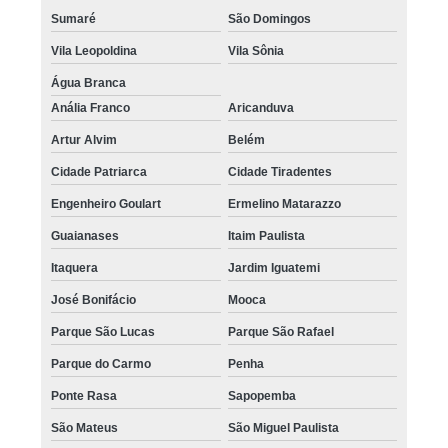
Sumaré
São Domingos
Vila Leopoldina
Vila Sônia
Água Branca
Anália Franco
Aricanduva
Artur Alvim
Belém
Cidade Patriarca
Cidade Tiradentes
Engenheiro Goulart
Ermelino Matarazzo
Guaianases
Itaim Paulista
Itaquera
Jardim Iguatemi
José Bonifácio
Mooca
Parque São Lucas
Parque São Rafael
Parque do Carmo
Penha
Ponte Rasa
Sapopemba
São Mateus
São Miguel Paulista