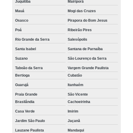
Juquitiba
Mairiporã
Mauá
Mogi das Cruzes
Osasco
Pirapora do Bom Jesus
Poá
Ribeirão Pires
Rio Grande da Serra
Salesópolis
Santa Isabel
Santana de Parnaíba
Suzano
São Lourenço da Serra
Taboão da Serra
Vargem Grande Paulista
Bertioga
Cubatão
Guarujá
Itanhaém
Praia Grande
São Vicente
Brasilândia
Cachoeirinha
Casa Verde
Imirim
Jardim São Paulo
Jaçanã
Lauzane Paulista
Mandaqui