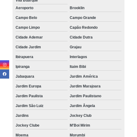
Vila Buarque
Aeroporto
Brooklin
Campo Belo
Campo Grande
Campo Limpo
Capão Redondo
Cidade Ademar
Cidade Dutra
Cidade Jardim
Grajau
Ibirapuera
Interlagos
Ipiranga
Itaim Bibi
Jabaquara
Jardim América
Jardim Europa
Jardim Marajoara
Jardim Paulista
Jardim Paulistano
Jardim São Luiz
Jardim Ângela
Jardins
Jockey Club
Jockey Clube
M'Boi Mirim
Moema
Morumbi