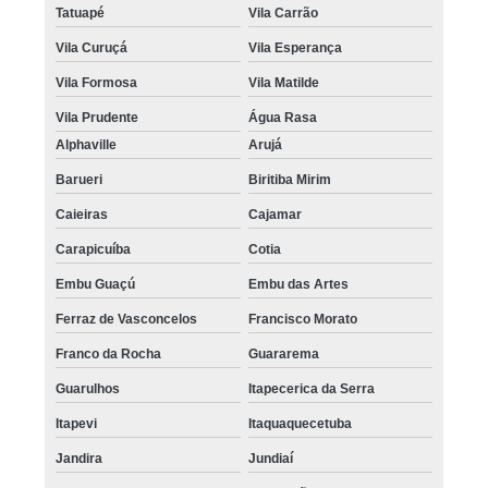
Tatuapé
Vila Carrão
Vila Curuçá
Vila Esperança
Vila Formosa
Vila Matilde
Vila Prudente
Água Rasa
Alphaville
Arujá
Barueri
Biritiba Mirim
Caieiras
Cajamar
Carapicuíba
Cotia
Embu Guaçú
Embu das Artes
Ferraz de Vasconcelos
Francisco Morato
Franco da Rocha
Guararema
Guarulhos
Itapecerica da Serra
Itapevi
Itaquaquecetuba
Jandira
Jundiaí