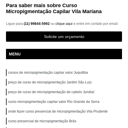
Para saber mais sobre Curso
Micropigmentação Capilar Vila Mariana
Ligue para
(11) 99844-5992
ou
clique aqui
e entre em contato por email.
Solicite um orçamento
MENU
cursos de micropigmentação capilar valor Juquitiba
preço de curso de micropigmentação Jardim São Luiz
preço de curso de micropigmentação de cabelo Jundiaí
curso micropigmentação capilar valor Rio Grande da Serra
onde fazer curso presencial de micropigmentação Vila Prudente
curso presencial de micropigmentação Brás