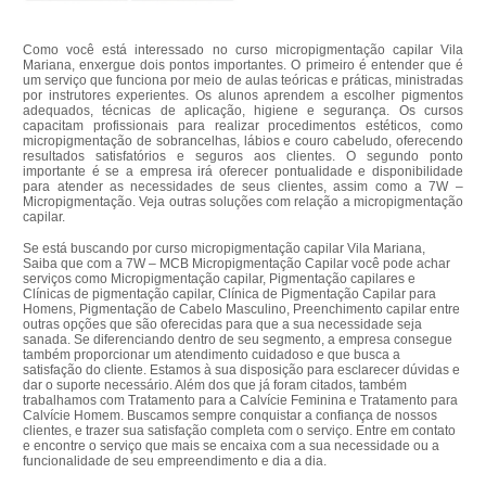
Como você está interessado no curso micropigmentação capilar Vila
Mariana, enxergue dois pontos importantes. O primeiro é entender que é
um serviço que funciona por meio de aulas teóricas e práticas, ministradas
por instrutores experientes. Os alunos aprendem a escolher pigmentos
adequados, técnicas de aplicação, higiene e segurança. Os cursos
capacitam profissionais para realizar procedimentos estéticos, como
micropigmentação de sobrancelhas, lábios e couro cabeludo, oferecendo
resultados satisfatórios e seguros aos clientes. O segundo ponto
importante é se a empresa irá oferecer pontualidade e disponibilidade
para atender as necessidades de seus clientes, assim como a 7W –
Micropigmentação. Veja outras soluções com relação a micropigmentação
capilar.
Se está buscando por curso micropigmentação capilar Vila Mariana,
Saiba que com a 7W – MCB Micropigmentação Capilar você pode achar
serviços como Micropigmentação capilar, Pigmentação capilares e
Clínicas de pigmentação capilar, Clínica de Pigmentação Capilar para
Homens, Pigmentação de Cabelo Masculino, Preenchimento capilar entre
outras opções que são oferecidas para que a sua necessidade seja
sanada. Se diferenciando dentro de seu segmento, a empresa consegue
também proporcionar um atendimento cuidadoso e que busca a
satisfação do cliente. Estamos à sua disposição para esclarecer dúvidas e
dar o suporte necessário. Além dos que já foram citados, também
trabalhamos com Tratamento para a Calvície Feminina e Tratamento para
Calvície Homem. Buscamos sempre conquistar a confiança de nossos
clientes, e trazer sua satisfação completa com o serviço. Entre em contato
e encontre o serviço que mais se encaixa com a sua necessidade ou a
funcionalidade de seu empreendimento e dia a dia.