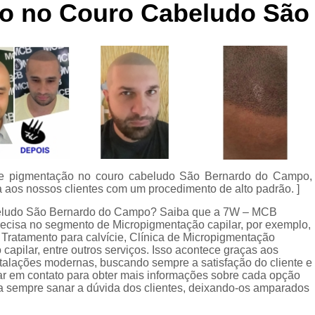
ão no Couro Cabeludo Sã
Curso de Micropigmentaç
Curso de Micropigmenta
Curso de Micropigmentação Santo A
Curso Micropigmen
Curso Presencial
Cursos de Micropigmen
Cursos de Micropigmentação de Capi
 de pigmentação no couro cabeludo São Bernardo do Campo,
Micropigmentação Capilar com 
 aos nossos clientes com um procedimento de alto padrão. ]
Micropigmentação Capilar em E
abeludo São Bernardo do Campo? Saiba que a 7W – MCB
ecisa no segmento de Micropigmentação capilar, por exemplo,
Micropigmentação Capilar Fem
 Tratamento para calvície, Clínica de Micropigmentação
Micropigmentação Capilar nas En
apilar, entre outros serviços. Isso acontece graças aos
stalações modernas, buscando sempre a satisfação do cliente e
Micropigmentação Capilar para En
rar em contato para obter mais informações sobre cada opção
a sempre sanar a dúvida dos clientes, deixando-os amparados
Micropigmentação Cabel