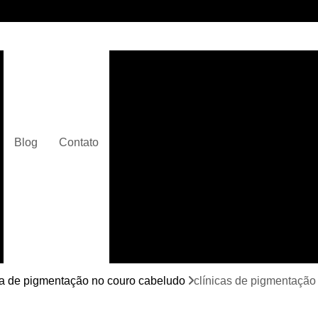
Clínica de Micropigmentaç
Clínica de Micropigmentação C
Clínica de Pigmentação Capilar De
Clínica de Pi
Blog
Contato
Clínica de Pi
Clínica de Pigmentação de Cabelo Ma
Clínica de Pigmentação na Care
Curso de Micr
Curso de Micropigm
Curso de Micropigme
ca de pigmentação no couro cabeludo
clínicas de pigmentaçã
Curso de Micropi