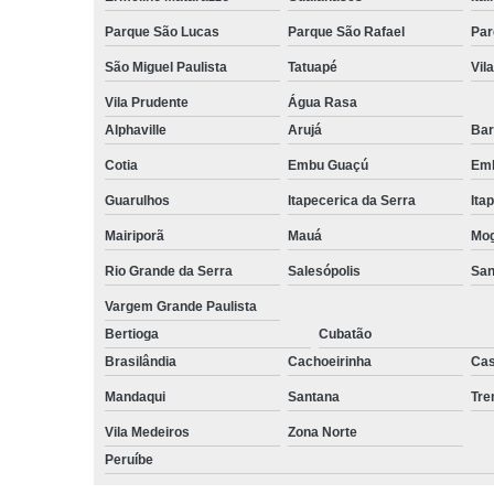
Parque São Lucas
Parque São Rafael
Par
São Miguel Paulista
Tatuapé
Vil
Vila Prudente
Água Rasa
Alphaville
Arujá
Bar
Cotia
Embu Guaçú
Emb
Guarulhos
Itapecerica da Serra
Ita
Mairiporã
Mauá
Mog
Rio Grande da Serra
Salesópolis
San
Vargem Grande Paulista
Bertioga
Cubatão
Brasilândia
Cachoeirinha
Cas
Mandaqui
Santana
Tr
Vila Medeiros
Zona Norte
Peruíbe