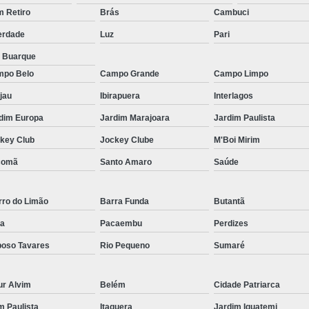
Micropigmentação Fio a Fio Barba San
 Retiro
Brás
Cambuci
Micropigmentação na Barba ABC Paul
erdade
Luz
Pari
Nano Micro Capilar São Bernardo do
a Buarque
Nano Micropigmentação de Barba 
po Belo
Campo Grande
Campo Limpo
Nano Pigmentação Cabelo Rio Grande 
jau
Ibirapuera
Interlagos
Nano Pigmentaçã
dim Europa
Jardim Marajoara
Jardim Paulista
key Club
Jockey Clube
M'Boi Mirim
Nano Pigment
comã
Santo Amaro
Saúde
Nano Pigmentaçã
Nano Pigmentação no Cab
rro do Limão
Barra Funda
Butantã
Pigmentação Capilar 3d
Pigmentaç
a
Pacaembu
Perdizes
Pigmentação Capilar em E
oso Tavares
Rio Pequeno
Sumaré
Pigmentação Capilar Mascu
Pigmentação de Cabelo Mas
ur Alvim
Belém
Cidade Patriarca
Pigmentação na Care
im Paulista
Itaquera
Jardim Iguatemi