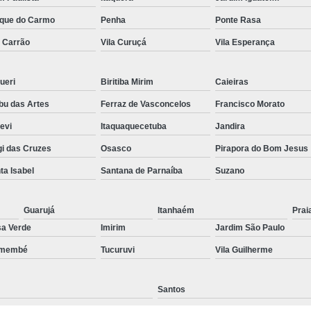
Preenchimento Capilar Centr
que do Carmo
Penha
Ponte Rasa
a Carrão
Vila Curuçá
Vila Esperança
Preenchimento Capilar com Micropig
Preenchimento Capilar em H
ueri
Biritiba Mirim
Caieiras
Preenchimento Capilar Fem
u das Artes
Ferraz de Vasconcelos
Francisco Morato
Preenchimento Capilar na T
pevi
Itaquaquecetuba
Jandira
Preenchimento Capilar par
i das Cruzes
Osasco
Pirapora do Bom Jesus
Tratamento de Calvície F
ta Isabel
Santana de Parnaíba
Suzano
Tratamento para a Calvície
T
Tratamento para a Calvície Feminin
Guarujá
Itanhaém
Prai
a Verde
Imirim
Jardim São Paulo
Tratamento para Calvície com Pi
emembé
Tucuruvi
Vila Guilherme
Tratamento para Calvície 
Santos