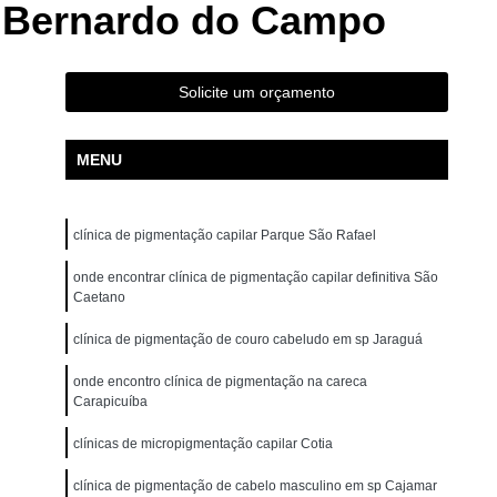
o Bernardo do Campo
ão para Iniciantes Rio Grande da Serra
ção Presencial São Bernardo do Campo
ndré
Curso de Pigmentação Capilar Ribeirão Pires
Solicite um orçamento
tação Capilar São Caetano do Sul
MENU
 de Micropigmentação Santo André
tação Capilar São Bernardo do Campo
clínica de pigmentação capilar Parque São Rafael
lar Presencial Mauá
Micropigmentação Capilar 3d
Dermografo
onde encontrar clínica de pigmentação capilar definitiva São
Micropigmentação Capilar em 3d
Caetano
ntradas
Micropigmentação Capilar Entradas
clínica de pigmentação de couro cabeludo em sp Jaraguá
inina
Micropigmentação Capilar Masculina
onde encontro clínica de pigmentação na careca
tradas
Micropigmentação Capilar para Calvície
Carapicuíba
tradas
Micropigmentação Capilar para Homens
clínicas de micropigmentação capilar Cotia
o
Micropigmentação Cabelo Feminino
clínica de pigmentação de cabelo masculino em sp Cajamar