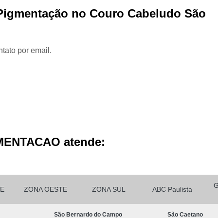
Micropigmentação Cabelo H
e Pigmentação no Couro Cabeludo São
Micropigmentação Ca
Micropigmentação Capilar Cabelo 
tato por email.
Micropigmentação Capilar Femin
Micropigmentação Capilar Fio 
Micropigmentação de Ca
Micropigmentação de Cabelo M
Micropigmentação Fio a Fio Ca
Micropigmentação no Cabelo
MENTACAO atende:
Micro Pigmentação Barba Dia
Micropigmentação
Micropigmentação de 
E
ZONA OESTE
ZONA SUL
ABC Paulista
Micropigmentação de Barba São Ca
São Bernardo do Campo
São Caetano