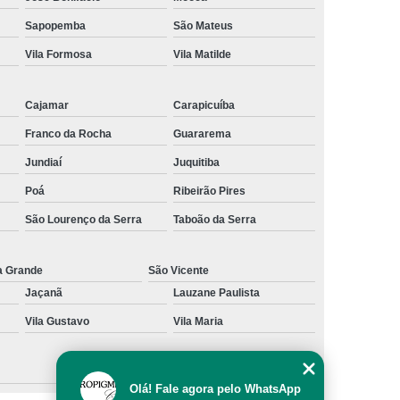
al
Preenchimento Capilar com Micro Ponto
Sapopemba
São Mateus
Vila Formosa
Vila Matilde
mentação
Preenchimento Capilar com Pigmentação
omens
Preenchimento Capilar em Mulheres
Cajamar
Carapicuíba
inino
Preenchimento Capilar Masculino
Franco da Rocha
Guararema
esta
Preenchimento Capilar nas Entradas
Jundiaí
Juquitiba
a Diminuir Testa
Tratamento de Calvície
Poá
Ribeirão Pires
eminina
Tratamento de Calvície Natural
São Lourenço da Serra
Taboão da Serra
ratamento para a Calvície com Micropigmentação
a
Tratamento para Calvície com Micopigmentação
a Grande
São Vicente
Jaçanã
Lauzane Paulista
gmentação
Tratamento para Calvície em Homens
Vila Gustavo
Vila Maria
Homem
Tratamento para Calvície Masculina
Olá! Fale agora pelo WhatsApp