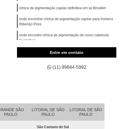
omem
Micropigmentação Cabelo Masculino
clínica de pigmentação capilar definitiva em sp Brooklin
belos
Micropigmentação Capilar 4d
onde encontrar clínica de pigmentação capilar para homens
Branco
Micropigmentação Capilar Cabelo Grande
Ribeirão Pires
ina Testa
Micropigmentação Capilar Fio a Fio
onde encontro clínica de pigmentação de couro cabeludo
Guarulhos
a Fio 3d
Micropigmentação Capilar Realista
belo
Micropigmentação de Cabelo 3d
onde encontrar clínica de pigmentação de cabelo masculino
Entre em contato
Parque do Carmo
asculino
Micropigmentação Fio a Fio Cabelo
(11) 99844-5992
pilar
Micropigmentação Masculina Cabelo
Micropigmentação Preenchimento Cabelo
dema
Micropigmentação Barba Ribeirão Pires
 da Barba São Bernardo do Campo
Barba Fio a Fio Rio Grande da Serra
GRANDE SÃO
LITORAL DE SÃO
LITORAL DE SÃO
PAULO
PAULO
PAULO
etano do Sul
Micropigmentação em Barba Mauá
São Caetano do Sul