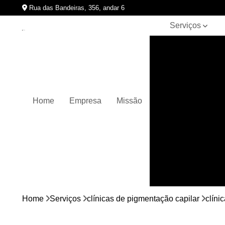
Rua das Bandeiras, 356, andar 6
Serviços
Clínicas de
pigmentação
capilar
Cursos de
micropigmentação
Home
Empresa
Missão
Micropigmentação
capilar
Micropigmentação
de cabelos
Micropigmentação
em barbas
Nano
micropigmentação
Home
Serviços
clínicas de pigmentação capilar
clíni
Pigmentação
capilares