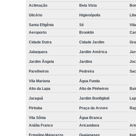
Aclimação
Bela Vista
Bom
Glicério
Higienópolis
Lib
Santa Efigênia
Sé
Vil
Aeroporto
Brooklin
Cam
Cidade Dutra
Cidade Jardim
Gra
Jabaquara
Jardim América
Jar
Jardim Ângela
Jardins
Joc
Parelheiros
Pedreira
Sa
Vila Mariana
Água Funda
Alto da Lapa
Alto de Pinheiros
Bai
Jaraguá
Jardim Bonfiglioli
Lap
Pirituba
Praça da Arvore
Rap
Vila Sônia
Água Branca
Anália Franco
Aricanduva
Art
Ermelino Matarazzo
Guaianases
Ita