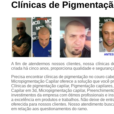
Clínicas de Pigmentaç
Preenchimento
capilar
Tratamento para
calvície
A fim de atendermos nossos clientes, nossa clínicas
criada há cinco anos, proporciona qualidade e segurança
Precisa encontrar clínicas de pigmentação no couro c
Micropigmentação Capilar oferece a solução que você pr
Clínicas de pigmentação capilar, Pigmentação capilares,
Capilar em 3d, Micropigmentação capilar, Preenchimento c
investimentos da empresa com ótimos profissionais e in
a excelência em produtos e trabalhos. Não deixe de ent
oferecida para nossos clientes. Nosso atendimento busc
em relação aos questionamentos do ramo.