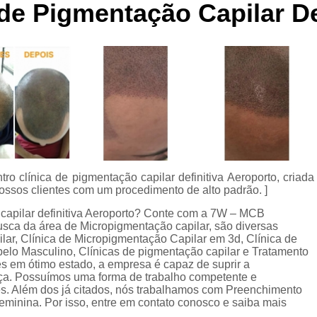
de Pigmentação Capilar De
Curso de Micropigmentaç
Curso de Micropigmenta
Curso de Micropigmentação Santo A
Curso Micropigmen
Curso Presencial
Cursos de Micropigmen
Cursos de Micropigmentação de Capi
o clínica de pigmentação capilar definitiva Aeroporto, criada
Micropigmentação Capilar com 
ossos clientes com um procedimento de alto padrão. ]
Micropigmentação Capilar em E
capilar definitiva Aeroporto? Conte com a 7W – MCB
sca da área de Micropigmentação capilar, são diversas
Micropigmentação Capilar Fem
lar, Clínica de Micropigmentação Capilar em 3d, Clínica de
Micropigmentação Capilar nas En
lo Masculino, Clínicas de pigmentação capilar e Tratamento
s em ótimo estado, a empresa é capaz de suprir a
Micropigmentação Capilar para En
nça. Possuímos uma forma de trabalho competente e
ões. Além dos já citados, nós trabalhamos com Preenchimento
Micropigmentação Cabel
minina. Por isso, entre em contato conosco e saiba mais