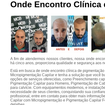
Onde Encontro Clínica 
Preenchimento
capilar
Tratamento para
calvície
A fim de atendermos nossos clientes, nossa onde encontr
há cinco anos, proporciona qualidade e segurança aos n
Está em busca de onde encontro clínica de pigmentação 
Micropigmentação Capilar e tenha a solução que você bu
opções de serviços oferecidas, como Preenchimento capi
Pigmentação Capilar para Homens, Pigmentação de Cabe
para calvície. Com equipamentos modernos, e instalaçõe
necessidade de seus clientes, conquistando sua confia
profissional, entre em contato para obter mais informaç
Capilar com Micropigmentação e Pigmentação Capilar Fe
detalhes.