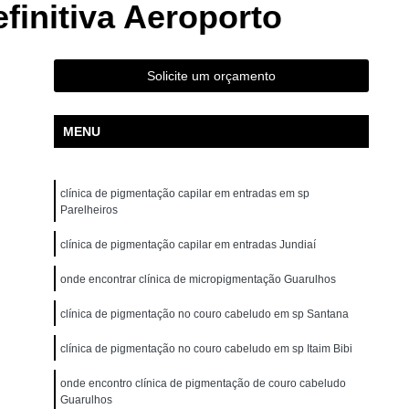
finitiva Aeroporto
ão para Iniciantes Rio Grande da Serra
ção Presencial São Bernardo do Campo
ndré
Curso de Pigmentação Capilar Ribeirão Pires
Solicite um orçamento
tação Capilar São Caetano do Sul
MENU
 de Micropigmentação Santo André
tação Capilar São Bernardo do Campo
clínica de pigmentação capilar em entradas em sp
lar Presencial Mauá
Micropigmentação Capilar 3d
Parelheiros
Dermografo
Micropigmentação Capilar em 3d
clínica de pigmentação capilar em entradas Jundiaí
ntradas
Micropigmentação Capilar Entradas
onde encontrar clínica de micropigmentação Guarulhos
inina
Micropigmentação Capilar Masculina
clínica de pigmentação no couro cabeludo em sp Santana
tradas
Micropigmentação Capilar para Calvície
clínica de pigmentação no couro cabeludo em sp Itaim Bibi
tradas
Micropigmentação Capilar para Homens
o
Micropigmentação Cabelo Feminino
onde encontro clínica de pigmentação de couro cabeludo
Guarulhos