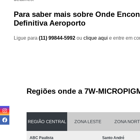
Para saber mais sobre Onde Encont
Definitiva Aeroporto
Ligue para
(11) 99844-5992
ou
clique aqui
e entre em con
Regiões onde a 7W-MICROPIG
REGIÃO CENTRAL
ZONA LESTE
ZONA NORT
ABC Paulista
Santo André