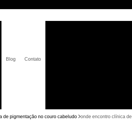
Clínica de Micropigmentaç
Clínica de Micropigmentação C
Clínica de Pigmentação Capilar De
Clínica de Pi
Blog
Contato
Clínica de Pi
Clínica de Pigmentação de Cabelo Ma
Clínica de Pigmentação na Care
Curso de Micr
Curso de Micropigm
Curso de Micropigme
ca de pigmentação no couro cabeludo
onde encontro clínica de
Curso de Micropi