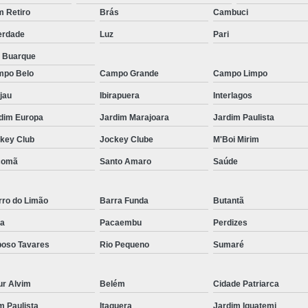
Micropigmentação Fio a Fio Barba San
 Retiro
Brás
Cambuci
Micropigmentação na Barba ABC Paul
erdade
Luz
Pari
Nano Micro Capilar São Bernardo do
a Buarque
Nano Micropigmentação de Barba 
po Belo
Campo Grande
Campo Limpo
Nano Pigmentação Cabelo Rio Grande 
jau
Ibirapuera
Interlagos
Nano Pigmentaçã
dim Europa
Jardim Marajoara
Jardim Paulista
key Club
Jockey Clube
M'Boi Mirim
Nano Pigment
comã
Santo Amaro
Saúde
Nano Pigmentaçã
Nano Pigmentação no Cab
rro do Limão
Barra Funda
Butantã
Pigmentação Capilar 3d
Pigmentaç
a
Pacaembu
Perdizes
Pigmentação Capilar em E
oso Tavares
Rio Pequeno
Sumaré
Pigmentação Capilar Mascu
Pigmentação de Cabelo Mas
ur Alvim
Belém
Cidade Patriarca
Pigmentação na Care
im Paulista
Itaquera
Jardim Iguatemi