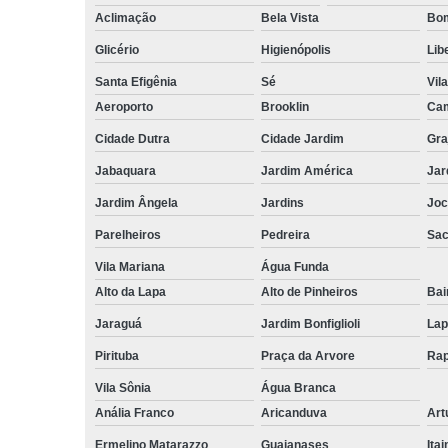
Aclimação
Bela Vista
Bom
Glicério
Higienópolis
Lib
Santa Efigênia
Sé
Vil
Aeroporto
Brooklin
Cam
Cidade Dutra
Cidade Jardim
Gra
Jabaquara
Jardim América
Jar
Jardim Ângela
Jardins
Joc
Parelheiros
Pedreira
Sa
Vila Mariana
Água Funda
Alto da Lapa
Alto de Pinheiros
Bai
Jaraguá
Jardim Bonfiglioli
Lap
Pirituba
Praça da Arvore
Rap
Vila Sônia
Água Branca
Anália Franco
Aricanduva
Art
Ermelino Matarazzo
Guaianases
Ita