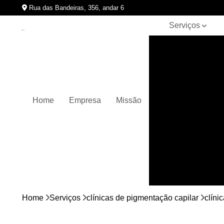
Rua das Bandeiras, 356, andar 6
Serviços
Clínicas de
pigmentação
capilar
Cursos de
micropigmentação
Home
Empresa
Missão
Micropigmentação
capilar
Micropigmentação
de cabelos
Micropigmentação
em barbas
Nano
micropigmentação
Home
Serviços
clínicas de pigmentação capilar
clíni
Pigmentação
capilares