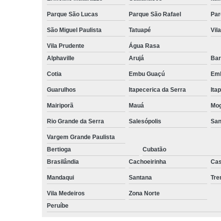
Parque São Lucas
Parque São Rafael
Par
São Miguel Paulista
Tatuapé
Vil
Vila Prudente
Água Rasa
Alphaville
Arujá
Bar
Cotia
Embu Guaçú
Emb
Guarulhos
Itapecerica da Serra
Ita
Mairiporã
Mauá
Mog
Rio Grande da Serra
Salesópolis
San
Vargem Grande Paulista
Bertioga
Cubatão
Brasilândia
Cachoeirinha
Cas
Mandaqui
Santana
Tr
Vila Medeiros
Zona Norte
Peruíbe