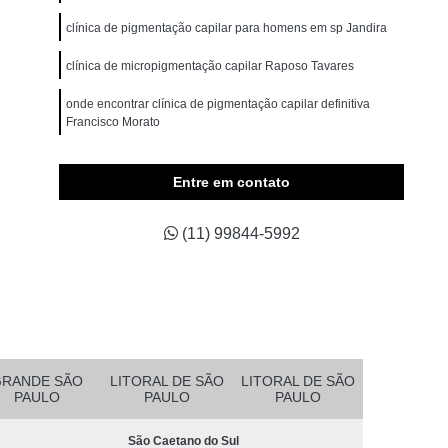
omem
Micropigmentação Cabelo Masculino
clínica de pigmentação capilar para homens em sp Jandira
belos
Micropigmentação Capilar 4d
clínica de micropigmentação capilar Raposo Tavares
Branco
Micropigmentação Capilar Cabelo Grande
onde encontrar clínica de pigmentação capilar definitiva
ina Testa
Micropigmentação Capilar Fio a Fio
Francisco Morato
a Fio 3d
Micropigmentação Capilar Realista
clínica de micropigmentação capilar em sp Salesópolis
belo
Micropigmentação de Cabelo 3d
Entre em contato
asculino
Micropigmentação Fio a Fio Cabelo
(11) 99844-5992
pilar
Micropigmentação Masculina Cabelo
Micropigmentação Preenchimento Cabelo
dema
Micropigmentação Barba Ribeirão Pires
 da Barba São Bernardo do Campo
Barba Fio a Fio Rio Grande da Serra
GRANDE SÃO
LITORAL DE SÃO
LITORAL DE SÃO
PAULO
PAULO
PAULO
etano do Sul
Micropigmentação em Barba Mauá
São Caetano do Sul