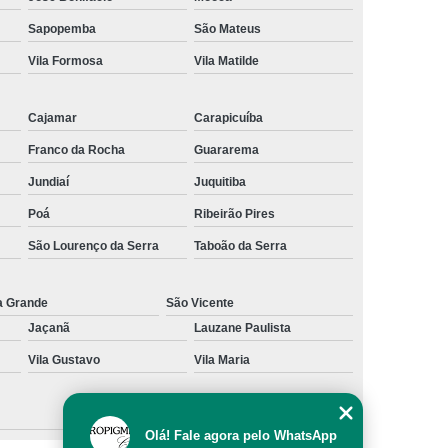
al
Preenchimento Capilar com Micro Ponto
Sapopemba
São Mateus
Vila Formosa
Vila Matilde
mentação
Preenchimento Capilar com Pigmentação
omens
Preenchimento Capilar em Mulheres
Cajamar
Carapicuíba
inino
Preenchimento Capilar Masculino
Franco da Rocha
Guararema
esta
Preenchimento Capilar nas Entradas
Jundiaí
Juquitiba
a Diminuir Testa
Tratamento de Calvície
Poá
Ribeirão Pires
eminina
Tratamento de Calvície Natural
São Lourenço da Serra
Taboão da Serra
ratamento para a Calvície com Micropigmentação
a
Tratamento para Calvície com Micopigmentação
a Grande
São Vicente
Jaçanã
Lauzane Paulista
gmentação
Tratamento para Calvície em Homens
Vila Gustavo
Vila Maria
Homem
Tratamento para Calvície Masculina
Olá! Fale agora pelo WhatsApp