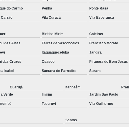
Preenchimento Capilar Centr
que do Carmo
Penha
Ponte Rasa
a Carrão
Vila Curuçá
Vila Esperança
Preenchimento Capilar com Micropig
Preenchimento Capilar em H
ueri
Biritiba Mirim
Caieiras
Preenchimento Capilar Fem
u das Artes
Ferraz de Vasconcelos
Francisco Morato
Preenchimento Capilar na T
pevi
Itaquaquecetuba
Jandira
Preenchimento Capilar par
i das Cruzes
Osasco
Pirapora do Bom Jesus
Tratamento de Calvície F
ta Isabel
Santana de Parnaíba
Suzano
Tratamento para a Calvície
T
Tratamento para a Calvície Feminin
Guarujá
Itanhaém
Prai
a Verde
Imirim
Jardim São Paulo
Tratamento para Calvície com Pi
emembé
Tucuruvi
Vila Guilherme
Tratamento para Calvície 
Santos