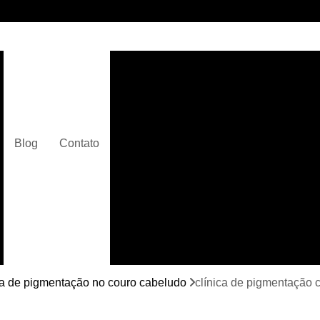
Clínica de Micropigmentaç
Clínica de Micropigmentação C
Clínica de Pigmentação Capilar De
Clínica de Pi
Blog
Contato
Clínica de Pi
Clínica de Pigmentação de Cabelo Ma
Clínica de Pigmentação na Care
Curso de Micr
Curso de Micropigm
Curso de Micropigme
ca de pigmentação no couro cabeludo
clínica de pigmentação 
Curso de Micropi