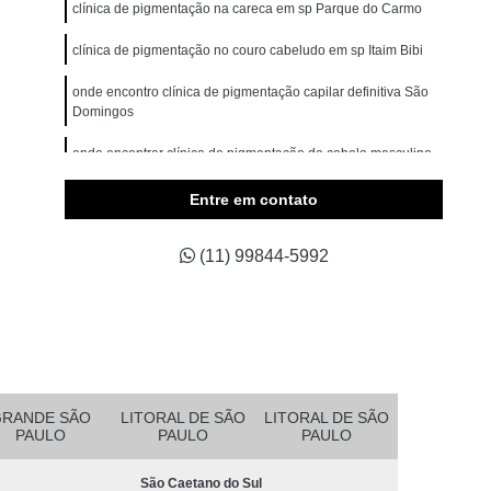
omem
Micropigmentação Cabelo Masculino
clínica de pigmentação na careca em sp Parque do Carmo
belos
Micropigmentação Capilar 4d
clínica de pigmentação no couro cabeludo em sp Itaim Bibi
Branco
Micropigmentação Capilar Cabelo Grande
onde encontro clínica de pigmentação capilar definitiva São
Domingos
ina Testa
Micropigmentação Capilar Fio a Fio
onde encontrar clínica de pigmentação de cabelo masculino
a Fio 3d
Micropigmentação Capilar Realista
São Caetano do Sul
belo
Micropigmentação de Cabelo 3d
Entre em contato
clínica de micropigmentação em sp Lapa
asculino
Micropigmentação Fio a Fio Cabelo
(11) 99844-5992
pilar
Micropigmentação Masculina Cabelo
Micropigmentação Preenchimento Cabelo
dema
Micropigmentação Barba Ribeirão Pires
 da Barba São Bernardo do Campo
Barba Fio a Fio Rio Grande da Serra
GRANDE SÃO
LITORAL DE SÃO
LITORAL DE SÃO
PAULO
PAULO
PAULO
etano do Sul
Micropigmentação em Barba Mauá
São Caetano do Sul