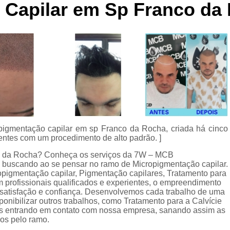
o Capilar em Sp Franco da
Curso de Micropigmentaç
Curso de Micropigmenta
Curso de Micropigmentação Santo A
Curso Micropigmen
Curso Presencial
Cursos de Micropigmen
Cursos de Micropigmentação de Capi
 pigmentação capilar em sp Franco da Rocha, criada há cinco
Micropigmentação Capilar com 
entes com um procedimento de alto padrão. ]
Micropigmentação Capilar em E
co da Rocha? Conheça os serviços da 7W – MCB
á buscando ao se pensar no ramo de Micropigmentação capilar.
Micropigmentação Capilar Fem
pigmentação capilar, Pigmentação capilares, Tratamento para
Micropigmentação Capilar nas En
m profissionais qualificados e experientes, o empreendimento
 satisfação e confiança. Desenvolvemos cada trabalho de uma
Micropigmentação Capilar para En
ponibilizar outros trabalhos, como Tratamento para a Calvície
s entrando em contato com nossa empresa, sanando assim as
Micropigmentação Cabel
dos pelo ramo.