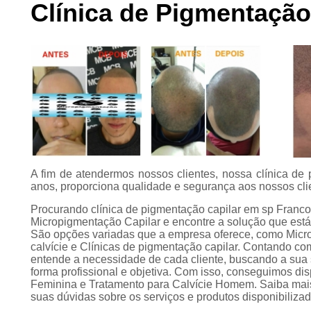
Clínica de Pigmentaçã
Preenchimento
capilar
Tratamento para
calvície
A fim de atendermos nossos clientes, nossa clínica de
anos, proporciona qualidade e segurança aos nossos cli
Procurando clínica de pigmentação capilar em sp Fran
Micropigmentação Capilar e encontre a solução que est
São opções variadas que a empresa oferece, como Micro
calvície e Clínicas de pigmentação capilar. Contando co
entende a necessidade de cada cliente, buscando a sua
forma profissional e objetiva. Com isso, conseguimos dis
Feminina e Tratamento para Calvície Homem. Saiba mai
suas dúvidas sobre os serviços e produtos disponibiliza