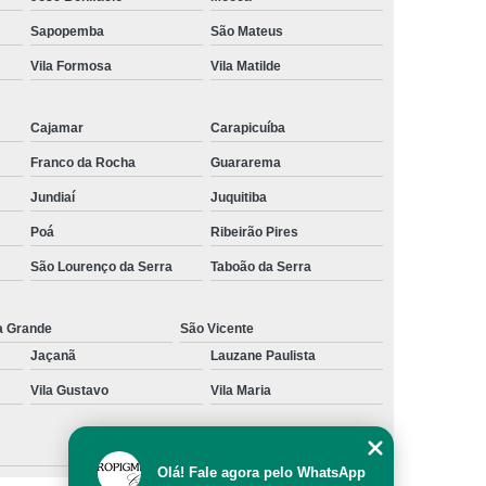
al
Preenchimento Capilar com Micro Ponto
Sapopemba
São Mateus
Vila Formosa
Vila Matilde
mentação
Preenchimento Capilar com Pigmentação
omens
Preenchimento Capilar em Mulheres
Cajamar
Carapicuíba
inino
Preenchimento Capilar Masculino
Franco da Rocha
Guararema
esta
Preenchimento Capilar nas Entradas
Jundiaí
Juquitiba
a Diminuir Testa
Tratamento de Calvície
Poá
Ribeirão Pires
eminina
Tratamento de Calvície Natural
São Lourenço da Serra
Taboão da Serra
ratamento para a Calvície com Micropigmentação
a
Tratamento para Calvície com Micopigmentação
a Grande
São Vicente
Jaçanã
Lauzane Paulista
gmentação
Tratamento para Calvície em Homens
Vila Gustavo
Vila Maria
Homem
Tratamento para Calvície Masculina
Olá! Fale agora pelo WhatsApp