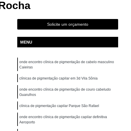
 Rocha
ão para Iniciantes Rio Grande da Serra
ção Presencial São Bernardo do Campo
ndré
Curso de Pigmentação Capilar Ribeirão Pires
Solicite um orçamento
tação Capilar São Caetano do Sul
MENU
 de Micropigmentação Santo André
tação Capilar São Bernardo do Campo
onde encontro clínica de pigmentação de cabelo masculino
lar Presencial Mauá
Micropigmentação Capilar 3d
Caieiras
Dermografo
Micropigmentação Capilar em 3d
clínicas de pigmentação capilar em 3d Vila Sônia
ntradas
Micropigmentação Capilar Entradas
onde encontro clínica de pigmentação de couro cabeludo
inina
Micropigmentação Capilar Masculina
Guarulhos
tradas
Micropigmentação Capilar para Calvície
clínica de pigmentação capilar Parque São Rafael
tradas
Micropigmentação Capilar para Homens
onde encontro clínica de pigmentação capilar definitiva
Aeroporto
o
Micropigmentação Cabelo Feminino