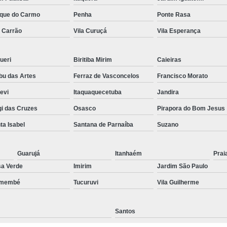
Preenchimento Capilar Centr
que do Carmo
Penha
Ponte Rasa
a Carrão
Vila Curuçá
Vila Esperança
Preenchimento Capilar com Micropig
Preenchimento Capilar em H
ueri
Biritiba Mirim
Caieiras
Preenchimento Capilar Fem
u das Artes
Ferraz de Vasconcelos
Francisco Morato
Preenchimento Capilar na T
pevi
Itaquaquecetuba
Jandira
Preenchimento Capilar par
i das Cruzes
Osasco
Pirapora do Bom Jesus
Tratamento de Calvície F
ta Isabel
Santana de Parnaíba
Suzano
Tratamento para a Calvície
T
Tratamento para a Calvície Feminin
Guarujá
Itanhaém
Prai
a Verde
Imirim
Jardim São Paulo
Tratamento para Calvície com Pi
emembé
Tucuruvi
Vila Guilherme
Tratamento para Calvície 
Santos