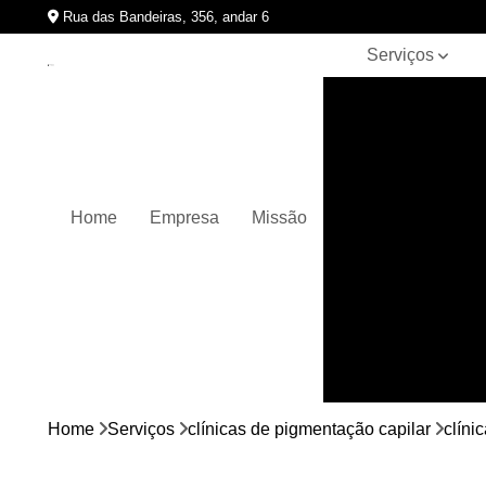
Rua das Bandeiras, 356, andar 6
Serviços
Clínicas de
pigmentação
capilar
Cursos de
micropigmentação
Home
Empresa
Missão
Micropigmentação
capilar
Micropigmentação
de cabelos
Micropigmentação
em barbas
Nano
micropigmentação
Home
Serviços
clínicas de pigmentação capilar
clíni
Pigmentação
capilares