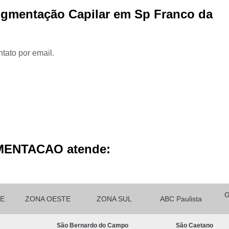
Micropigmentação Cabelo H
Pigmentação Capilar em Sp Franco da
Micropigmentação Ca
Micropigmentação Capilar Cabelo 
tato por email.
Micropigmentação Capilar Femin
Micropigmentação Capilar Fio 
Micropigmentação de Ca
Micropigmentação de Cabelo M
Micropigmentação Fio a Fio Ca
Micropigmentação no Cabelo
MENTACAO atende:
Micro Pigmentação Barba Dia
Micropigmentação
Micropigmentação de 
E
ZONA OESTE
ZONA SUL
ABC Paulista
Micropigmentação de Barba São Ca
São Bernardo do Campo
São Caetano