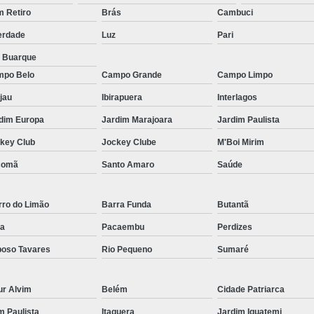
Micropigmentação Fio a Fio Barba San
 Retiro
Brás
Cambuci
Micropigmentação na Barba ABC Paul
erdade
Luz
Pari
Nano Micro Capilar São Bernardo do
a Buarque
Nano Micropigmentação de Barba 
po Belo
Campo Grande
Campo Limpo
Nano Pigmentação Cabelo Rio Grande 
jau
Ibirapuera
Interlagos
Nano Pigmentaçã
dim Europa
Jardim Marajoara
Jardim Paulista
key Club
Jockey Clube
M'Boi Mirim
Nano Pigment
comã
Santo Amaro
Saúde
Nano Pigmentaçã
Nano Pigmentação no Cab
rro do Limão
Barra Funda
Butantã
Pigmentação Capilar 3d
Pigmentaç
a
Pacaembu
Perdizes
Pigmentação Capilar em E
oso Tavares
Rio Pequeno
Sumaré
Pigmentação Capilar Mascu
Pigmentação de Cabelo Mas
ur Alvim
Belém
Cidade Patriarca
Pigmentação na Care
im Paulista
Itaquera
Jardim Iguatemi