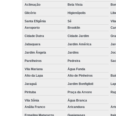
Aclimação
Bela Vista
Bom
Glicério
Higienópolis
Lib
Santa Efigênia
Sé
Vil
Aeroporto
Brooklin
Cam
Cidade Dutra
Cidade Jardim
Gra
Jabaquara
Jardim América
Jar
Jardim Ângela
Jardins
Joc
Parelheiros
Pedreira
Sa
Vila Mariana
Água Funda
Alto da Lapa
Alto de Pinheiros
Bai
Jaraguá
Jardim Bonfiglioli
Lap
Pirituba
Praça da Arvore
Rap
Vila Sônia
Água Branca
Anália Franco
Aricanduva
Art
Ermelino Matarazzo
Guaianases
Ita