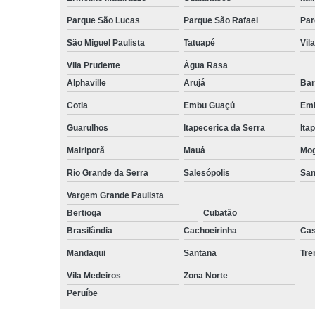
Parque São Lucas
Parque São Rafael
Par
São Miguel Paulista
Tatuapé
Vil
Vila Prudente
Água Rasa
Alphaville
Arujá
Bar
Cotia
Embu Guaçú
Emb
Guarulhos
Itapecerica da Serra
Ita
Mairiporã
Mauá
Mog
Rio Grande da Serra
Salesópolis
San
Vargem Grande Paulista
Bertioga
Cubatão
Brasilândia
Cachoeirinha
Cas
Mandaqui
Santana
Tr
Vila Medeiros
Zona Norte
Peruíbe