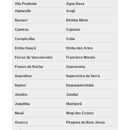
Vila Prudente
Água Rasa
Alphaville
Arujá
Barueri
Biritiba Mirim
Caieiras
Cajamar
Carapicuíba
Cotia
Embu Guaçú
Embu das Artes
Ferraz de Vasconcelos
Francisco Morato
Franco da Rocha
Guararema
Guarulhos
Itapecerica da Serra
Itapevi
Itaquaquecetuba
Jandira
Jundiaí
Juquitiba
Mairiporã
Mauá
Mogi das Cruzes
Osasco
Pirapora do Bom Jesus