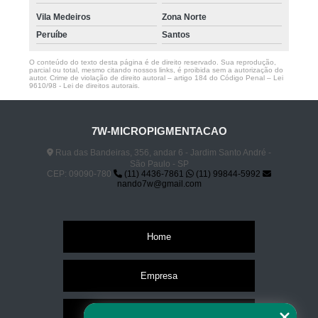
Vila Medeiros
Zona Norte
Peruíbe
Santos
O conteúdo do texto desta página é de direito reservado. Sua reprodução,
parcial ou total, mesmo citando nossos links, é proibida sem a autorização do
autor. Crime de violação de direito autoral – artigo 184 do Código Penal –
Lei
9610/98 - Lei de direitos autorais
.
7W-MICROPIGMENTACAO
Rua das Bandeiras, 356, andar 6 - Jardim Santo André -
São Paulo - SP
CEP: 09090-780
(11) 4436-7861
(11) 99844-5992
nando7w@gmail.com
Home
Empresa
Missão