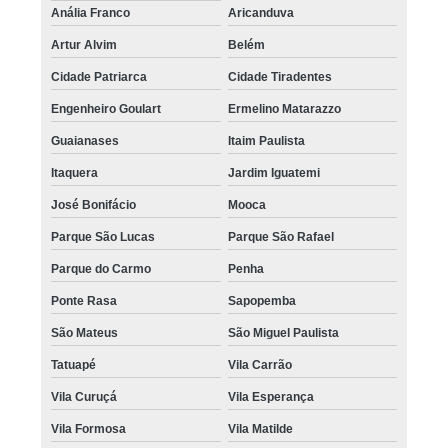
Anália Franco
Aricanduva
Artur Alvim
Belém
Cidade Patriarca
Cidade Tiradentes
Engenheiro Goulart
Ermelino Matarazzo
Guaianases
Itaim Paulista
Itaquera
Jardim Iguatemi
José Bonifácio
Mooca
Parque São Lucas
Parque São Rafael
Parque do Carmo
Penha
Ponte Rasa
Sapopemba
São Mateus
São Miguel Paulista
Tatuapé
Vila Carrão
Vila Curuçá
Vila Esperança
Vila Formosa
Vila Matilde