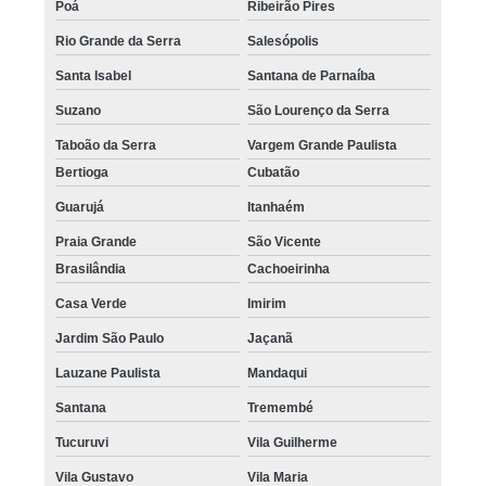
Poá
Ribeirão Pires
Rio Grande da Serra
Salesópolis
Santa Isabel
Santana de Parnaíba
Suzano
São Lourenço da Serra
Taboão da Serra
Vargem Grande Paulista
Bertioga
Cubatão
Guarujá
Itanhaém
Praia Grande
São Vicente
Brasilândia
Cachoeirinha
Casa Verde
Imirim
Jardim São Paulo
Jaçanã
Lauzane Paulista
Mandaqui
Santana
Tremembé
Tucuruvi
Vila Guilherme
Vila Gustavo
Vila Maria