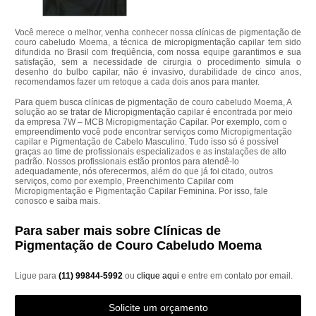
Você merece o melhor, venha conhecer nossa clínicas de pigmentação de
couro cabeludo Moema, a técnica de micropigmentação capilar tem sido
difundida no Brasil com freqüência, com nossa equipe garantimos e sua
satisfação, sem a necessidade de cirurgia o procedimento simula o
desenho do bulbo capilar, não é invasivo, durabilidade de cinco anos,
recomendamos fazer um retoque a cada dois anos para manter.
Para quem busca clínicas de pigmentação de couro cabeludo Moema, A
solução ao se tratar de Micropigmentação capilar é encontrada por meio
da empresa 7W – MCB Micropigmentação Capilar. Por exemplo, com o
empreendimento você pode encontrar serviços como Micropigmentação
capilar e Pigmentação de Cabelo Masculino. Tudo isso só é possível
graças ao time de profissionais especializados e as instalações de alto
padrão. Nossos profissionais estão prontos para atendê-lo
adequadamente, nós oferecermos, além do que já foi citado, outros
serviços, como por exemplo, Preenchimento Capilar com
Micropigmentação e Pigmentação Capilar Feminina. Por isso, fale
conosco e saiba mais.
Para saber mais sobre Clínicas de
Pigmentação de Couro Cabeludo Moema
Ligue para
(11) 99844-5992
ou
clique aqui
e entre em contato por email.
Solicite um orçamento