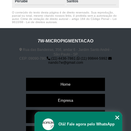
Peruíbe
Santos
O conteúdo do texto desta página é de direito reservado. Sua reprodução,
parcial ou total, mesmo citando nossos links, é proibida sem a autorização do
autor. Crime de violação de direito autoral – artigo 184 do Código Penal –
Lei
9610/98 - Lei de direitos autorais
.
7W-MICROPIGMENTACAO
Rua das Bandeiras, 356, andar 6 - Jardim Santo André -
São Paulo - SP
CEP: 09090-780
(11) 4436-7861
(11) 99844-5992
nando7w@gmail.com
Home
Empresa
Missão
Olá! Fale agora pelo WhatsApp