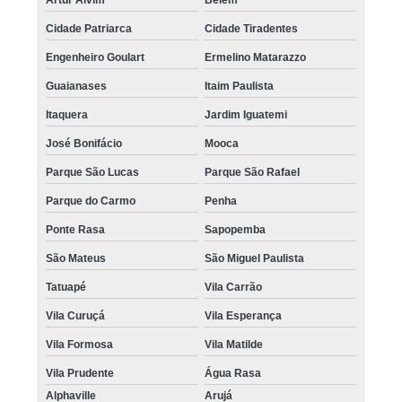
Cidade Patriarca
Cidade Tiradentes
Engenheiro Goulart
Ermelino Matarazzo
Guaianases
Itaim Paulista
Itaquera
Jardim Iguatemi
José Bonifácio
Mooca
Parque São Lucas
Parque São Rafael
Parque do Carmo
Penha
Ponte Rasa
Sapopemba
São Mateus
São Miguel Paulista
Tatuapé
Vila Carrão
Vila Curuçá
Vila Esperança
Vila Formosa
Vila Matilde
Vila Prudente
Água Rasa
Alphaville
Arujá