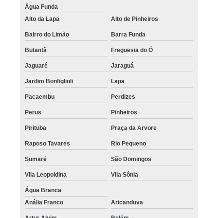
Água Funda
Alto da Lapa
Alto de Pinheiros
Bairro do Limão
Barra Funda
Butantã
Freguesia do Ó
Jaguaré
Jaraguá
Jardim Bonfiglioli
Lapa
Pacaembu
Perdizes
Perus
Pinheiros
Pirituba
Praça da Arvore
Raposo Tavares
Rio Pequeno
Sumaré
São Domingos
Vila Leopoldina
Vila Sônia
Água Branca
Anália Franco
Aricanduva
Artur Alvim
Belém