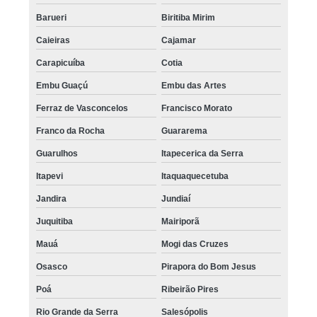
Barueri
Biritiba Mirim
Caieiras
Cajamar
Carapicuíba
Cotia
Embu Guaçú
Embu das Artes
Ferraz de Vasconcelos
Francisco Morato
Franco da Rocha
Guararema
Guarulhos
Itapecerica da Serra
Itapevi
Itaquaquecetuba
Jandira
Jundiaí
Juquitiba
Mairiporã
Mauá
Mogi das Cruzes
Osasco
Pirapora do Bom Jesus
Poá
Ribeirão Pires
Rio Grande da Serra
Salesópolis