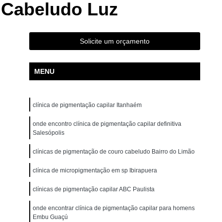
 Cabeludo Luz
ão para Iniciantes Rio Grande da Serra
ção Presencial São Bernardo do Campo
ndré
Curso de Pigmentação Capilar Ribeirão Pires
Solicite um orçamento
tação Capilar São Caetano do Sul
MENU
 de Micropigmentação Santo André
tação Capilar São Bernardo do Campo
clínica de pigmentação capilar Itanhaém
lar Presencial Mauá
Micropigmentação Capilar 3d
Dermografo
onde encontro clínica de pigmentação capilar definitiva
Micropigmentação Capilar em 3d
Salesópolis
ntradas
Micropigmentação Capilar Entradas
clínicas de pigmentação de couro cabeludo Bairro do Limão
inina
Micropigmentação Capilar Masculina
clínica de micropigmentação em sp Ibirapuera
tradas
Micropigmentação Capilar para Calvície
clínicas de pigmentação capilar ABC Paulista
tradas
Micropigmentação Capilar para Homens
o
Micropigmentação Cabelo Feminino
onde encontrar clínica de pigmentação capilar para homens
Embu Guaçú