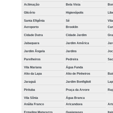
Aclimação
Bela Vista
Bom
Glicério
Higienópolis
Lib
Santa Efigênia
Sé
Vil
Aeroporto
Brooklin
Cam
Cidade Dutra
Cidade Jardim
Gra
Jabaquara
Jardim América
Jar
Jardim Ângela
Jardins
Joc
Parelheiros
Pedreira
Sa
Vila Mariana
Água Funda
Alto da Lapa
Alto de Pinheiros
Bai
Jaraguá
Jardim Bonfiglioli
Lap
Pirituba
Praça da Arvore
Rap
Vila Sônia
Água Branca
Anália Franco
Aricanduva
Art
Ermelino Matarazzo
Guaianases
Ita