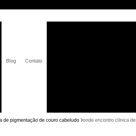
Clínica de Micropigmentaç
Clínica de Micropigmentação C
Clínica de Pigmentação Capilar De
Clínica de Pi
Blog
Contato
Clínica de Pi
Clínica de Pigmentação de Cabelo Ma
Clínica de Pigmentação na Care
Curso de Micr
Curso de Micropigm
Curso de Micropigme
ca de pigmentação de couro cabeludo
onde encontro clínica d
Curso de Micropi