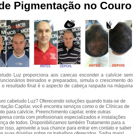
 de Pigmentação no Couro
Curso de Micropigmentaç
Curso de Micropigmenta
Curso de Micropigmentação Santo A
Curso Micropigmen
Curso Presencial
Cursos de Micropigmen
Cursos de Micropigmentação de Capi
eludo Luz proporciona aos carecas esconder a calvície sem
Micropigmentação Capilar com 
funcionários treinados e preparados, simula o crescimento do
Micropigmentação Capilar em E
 o resultado final é o aspecto de cabeça raspada na máquina
Micropigmentação Capilar Fem
uro cabeludo Luz? Oferecendo soluções quando trata-se de
Micropigmentação Capilar nas En
ação Capilar, você encontra serviços como o de Clínicas de
o para calvície, Preenchimento capilar, entre outras
Micropigmentação Capilar para En
mpresa conta com profissionais especializados e instalações
nça de todos. Disponibilizamos também Tratamento para a
Micropigmentação Cabel
 isso, aproveite a sua chance para entrar em contato e saber
s suas dúvidas sobre os trabalhos oferecidos. Saiba mais!