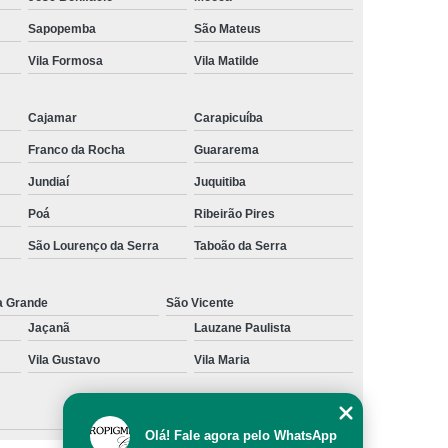
al
Preenchimento Capilar com Micro Ponto
Sapopemba
São Mateus
Vila Formosa
Vila Matilde
mentação
Preenchimento Capilar com Pigmentação
omens
Preenchimento Capilar em Mulheres
Cajamar
Carapicuíba
inino
Preenchimento Capilar Masculino
Franco da Rocha
Guararema
esta
Preenchimento Capilar nas Entradas
Jundiaí
Juquitiba
a Diminuir Testa
Tratamento de Calvície
Poá
Ribeirão Pires
eminina
Tratamento de Calvície Natural
São Lourenço da Serra
Taboão da Serra
ratamento para a Calvície com Micropigmentação
a
Tratamento para Calvície com Micopigmentação
a Grande
São Vicente
Jaçanã
Lauzane Paulista
gmentação
Tratamento para Calvície em Homens
Vila Gustavo
Vila Maria
Homem
Tratamento para Calvície Masculina
Olá! Fale agora pelo WhatsApp