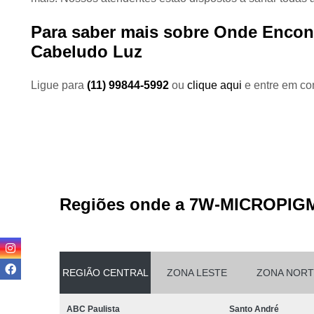
Para saber mais sobre Onde Encon
Cabeludo Luz
Ligue para
(11) 99844-5992
ou
clique aqui
e entre em con
Regiões onde a 7W-MICROPIG
REGIÃO CENTRAL
ZONA LESTE
ZONA NORT
ABC Paulista
Santo André