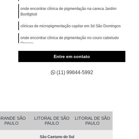
omem
Micropigmentação Cabelo Masculino
onde encontrar clínica de pigmentação na careca Jardim
belos
Micropigmentação Capilar 4d
Bonfiglioli
Branco
Micropigmentação Capilar Cabelo Grande
clínicas de micropigmentação capilar em 3d São Domingos
ina Testa
Micropigmentação Capilar Fio a Fio
onde encontrar clínica de pigmentação no couro cabeludo
Osasco
a Fio 3d
Micropigmentação Capilar Realista
belo
Micropigmentação de Cabelo 3d
clínica de pigmentação de cabelo masculino Itaim Paulista
Entre em contato
asculino
Micropigmentação Fio a Fio Cabelo
(11) 99844-5992
pilar
Micropigmentação Masculina Cabelo
Micropigmentação Preenchimento Cabelo
dema
Micropigmentação Barba Ribeirão Pires
 da Barba São Bernardo do Campo
Barba Fio a Fio Rio Grande da Serra
GRANDE SÃO
LITORAL DE SÃO
LITORAL DE SÃO
PAULO
PAULO
PAULO
etano do Sul
Micropigmentação em Barba Mauá
São Caetano do Sul