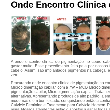
Onde Encontro Clínica
Preenchimento
capilar
Tratamento para
calvície
A onde encontro clínica de pigmentação no couro cab
gastar muito. Esse procedimento feito pela por nossos 
cabelo. Assim, são implantados pigmentos na cabeça, e
zero.
Procurando onde encontro clínica de pigmentação no co
Micropigmentação capilar, com a 7W – MCB Micropigment
pigmentação capilar, Micropigmentação capilar, Tratament
alternativas. Apresentando produtos de alto padrão, a e
modernas e em bom estado, conquistando então a confia
Calvície Feminina e Tratamento para Calvície Homem. Por
mais. Nossos atendentes estão dispostos a sanar todas a