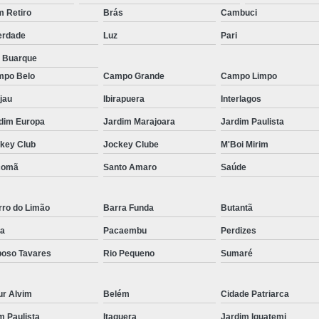
Micropigmentação Fio a Fio Barba San
 Retiro
Brás
Cambuci
Micropigmentação na Barba ABC Paul
erdade
Luz
Pari
Nano Micro Capilar São Bernardo do
a Buarque
Nano Micropigmentação de Barba 
po Belo
Campo Grande
Campo Limpo
Nano Pigmentação Cabelo Rio Grande 
jau
Ibirapuera
Interlagos
Nano Pigmentaçã
dim Europa
Jardim Marajoara
Jardim Paulista
key Club
Jockey Clube
M'Boi Mirim
Nano Pigment
comã
Santo Amaro
Saúde
Nano Pigmentaçã
Nano Pigmentação no Cab
rro do Limão
Barra Funda
Butantã
Pigmentação Capilar 3d
Pigmentaç
a
Pacaembu
Perdizes
Pigmentação Capilar em E
oso Tavares
Rio Pequeno
Sumaré
Pigmentação Capilar Mascu
Pigmentação de Cabelo Mas
ur Alvim
Belém
Cidade Patriarca
Pigmentação na Care
im Paulista
Itaquera
Jardim Iguatemi