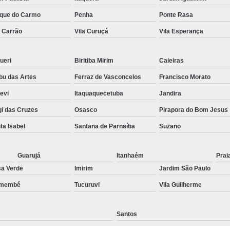
Preenchimento Capilar Centr
que do Carmo
Penha
Ponte Rasa
a Carrão
Vila Curuçá
Vila Esperança
Preenchimento Capilar com Micropig
Preenchimento Capilar em H
ueri
Biritiba Mirim
Caieiras
Preenchimento Capilar Fem
u das Artes
Ferraz de Vasconcelos
Francisco Morato
Preenchimento Capilar na T
pevi
Itaquaquecetuba
Jandira
Preenchimento Capilar par
i das Cruzes
Osasco
Pirapora do Bom Jesus
Tratamento de Calvície F
ta Isabel
Santana de Parnaíba
Suzano
Tratamento para a Calvície
T
Tratamento para a Calvície Feminin
Guarujá
Itanhaém
Prai
a Verde
Imirim
Jardim São Paulo
Tratamento para Calvície com Pi
emembé
Tucuruvi
Vila Guilherme
Tratamento para Calvície 
Santos