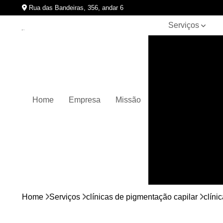
Rua das Bandeiras, 356, andar 6
Serviços
Clínicas de
pigmentação
capilar
Cursos de
micropigmentação
Home
Empresa
Missão
Micropigmentação
capilar
Micropigmentação
de cabelos
Micropigmentação
em barbas
Nano
micropigmentação
Home
Serviços
clínicas de pigmentação capilar
clíni
Pigmentação
capilares