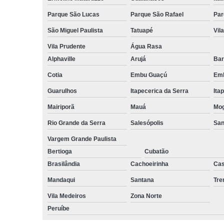
Parque São Lucas
Parque São Rafael
Par
São Miguel Paulista
Tatuapé
Vil
Vila Prudente
Água Rasa
Alphaville
Arujá
Bar
Cotia
Embu Guaçú
Emb
Guarulhos
Itapecerica da Serra
Ita
Mairiporã
Mauá
Mog
Rio Grande da Serra
Salesópolis
San
Vargem Grande Paulista
Bertioga
Cubatão
Brasilândia
Cachoeirinha
Cas
Mandaqui
Santana
Tr
Vila Medeiros
Zona Norte
Peruíbe