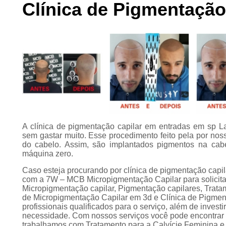
Clínica de Pigmentação
Preenchimento
capilar
Tratamento para
calvície
A clínica de pigmentação capilar em entradas em sp L
sem gastar muito. Esse procedimento feito pela por nos
do cabelo. Assim, são implantados pigmentos na cabe
máquina zero.
Caso esteja procurando por clínica de pigmentação capi
com a 7W – MCB Micropigmentação Capilar para solicitar
Micropigmentação capilar, Pigmentação capilares, Tratame
de Micropigmentação Capilar em 3d e Clínica de Pigme
profissionais qualificados para o serviço, além de inves
necessidade. Com nossos serviços você pode encontrar o
trabalhamos com Tratamento para a Calvície Feminina e 