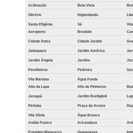
Aclimação
Bela Vista
Bom
Glicério
Higienópolis
Lib
Santa Efigênia
Sé
Vil
Aeroporto
Brooklin
Cam
Cidade Dutra
Cidade Jardim
Gra
Jabaquara
Jardim América
Jar
Jardim Ângela
Jardins
Joc
Parelheiros
Pedreira
Sa
Vila Mariana
Água Funda
Alto da Lapa
Alto de Pinheiros
Bai
Jaraguá
Jardim Bonfiglioli
Lap
Pirituba
Praça da Arvore
Rap
Vila Sônia
Água Branca
Anália Franco
Aricanduva
Art
Ermelino Matarazzo
Guaianases
Ita