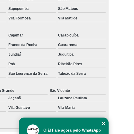
al
Preenchimento Capilar com Micro Ponto
Sapopemba
São Mateus
Vila Formosa
Vila Matilde
mentação
Preenchimento Capilar com Pigmentação
omens
Preenchimento Capilar em Mulheres
Cajamar
Carapicuíba
inino
Preenchimento Capilar Masculino
Franco da Rocha
Guararema
esta
Preenchimento Capilar nas Entradas
Jundiaí
Juquitiba
a Diminuir Testa
Tratamento de Calvície
Poá
Ribeirão Pires
eminina
Tratamento de Calvície Natural
São Lourenço da Serra
Taboão da Serra
ratamento para a Calvície com Micropigmentação
a
Tratamento para Calvície com Micopigmentação
a Grande
São Vicente
Jaçanã
Lauzane Paulista
gmentação
Tratamento para Calvície em Homens
Vila Gustavo
Vila Maria
Homem
Tratamento para Calvície Masculina
Olá! Fale agora pelo WhatsApp