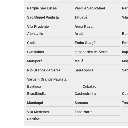
Parque São Lucas
Parque São Rafael
Par
São Miguel Paulista
Tatuapé
Vil
Vila Prudente
Água Rasa
Alphaville
Arujá
Bar
Cotia
Embu Guaçú
Emb
Guarulhos
Itapecerica da Serra
Ita
Mairiporã
Mauá
Mog
Rio Grande da Serra
Salesópolis
San
Vargem Grande Paulista
Bertioga
Cubatão
Brasilândia
Cachoeirinha
Cas
Mandaqui
Santana
Tr
Vila Medeiros
Zona Norte
Peruíbe