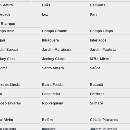
Micropigmentação Fio a Fio Barba San
 Retiro
Brás
Cambuci
Micropigmentação na Barba ABC Paul
erdade
Luz
Pari
Nano Micro Capilar São Bernardo do
a Buarque
Nano Micropigmentação de Barba 
po Belo
Campo Grande
Campo Limpo
Nano Pigmentação Cabelo Rio Grande 
jau
Ibirapuera
Interlagos
Nano Pigmentaçã
dim Europa
Jardim Marajoara
Jardim Paulista
key Club
Jockey Clube
M'Boi Mirim
Nano Pigment
comã
Santo Amaro
Saúde
Nano Pigmentaçã
Nano Pigmentação no Cab
rro do Limão
Barra Funda
Butantã
Pigmentação Capilar 3d
Pigmentaç
a
Pacaembu
Perdizes
Pigmentação Capilar em E
oso Tavares
Rio Pequeno
Sumaré
Pigmentação Capilar Mascu
Pigmentação de Cabelo Mas
ur Alvim
Belém
Cidade Patriarca
Pigmentação na Care
im Paulista
Itaquera
Jardim Iguatemi