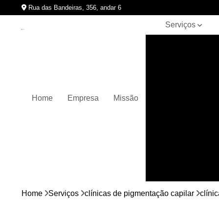
Rua das Bandeiras, 356, andar 6
Serviços
Clínicas de
pigmentação
capilar
Cursos de
micropigmentação
Home
Empresa
Missão
Micropigmentação
capilar
Micropigmentação
de cabelos
Micropigmentação
em barbas
Nano
micropigmentação
Home
Serviços
clínicas de pigmentação capilar
clíni
Pigmentação
capilares