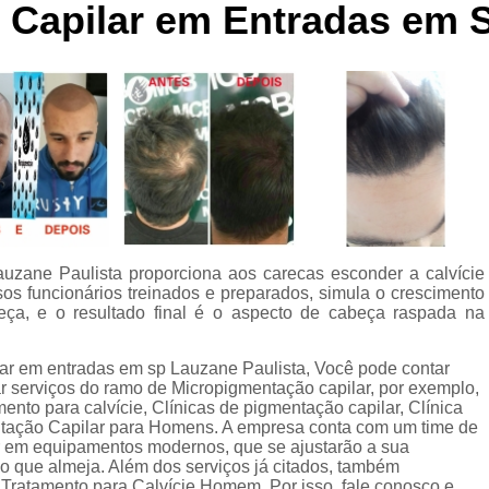
 Capilar em Entradas em 
Curso de Micropigmentaç
Curso de Micropigmenta
Curso de Micropigmentação Santo A
Curso Micropigmen
Curso Presencial
Cursos de Micropigmen
Cursos de Micropigmentação de Capi
auzane Paulista proporciona aos carecas esconder a calvície
Micropigmentação Capilar com 
sos funcionários treinados e preparados, simula o crescimento
Micropigmentação Capilar em E
ça, e o resultado final é o aspecto de cabeça raspada na
Micropigmentação Capilar Fem
lar em entradas em sp Lauzane Paulista, Você pode contar
Micropigmentação Capilar nas En
 serviços do ramo de Micropigmentação capilar, por exemplo,
nto para calvície, Clínicas de pigmentação capilar, Clínica
Micropigmentação Capilar para En
ntação Capilar para Homens. A empresa conta com um time de
tir em equipamentos modernos, que se ajustarão a sua
Micropigmentação Cabel
 que almeja. Além dos serviços já citados, também
Tratamento para Calvície Homem. Por isso, fale conosco e