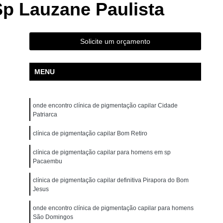
Sp Lauzane Paulista
ão para Iniciantes Rio Grande da Serra
ção Presencial São Bernardo do Campo
ndré
Curso de Pigmentação Capilar Ribeirão Pires
Solicite um orçamento
tação Capilar São Caetano do Sul
MENU
 de Micropigmentação Santo André
tação Capilar São Bernardo do Campo
onde encontro clínica de pigmentação capilar Cidade
lar Presencial Mauá
Micropigmentação Capilar 3d
Patriarca
Dermografo
Micropigmentação Capilar em 3d
clínica de pigmentação capilar Bom Retiro
ntradas
Micropigmentação Capilar Entradas
clínica de pigmentação capilar para homens em sp
inina
Micropigmentação Capilar Masculina
Pacaembu
tradas
Micropigmentação Capilar para Calvície
clínica de pigmentação capilar definitiva Pirapora do Bom
Jesus
tradas
Micropigmentação Capilar para Homens
onde encontro clínica de pigmentação capilar para homens
o
Micropigmentação Cabelo Feminino
São Domingos