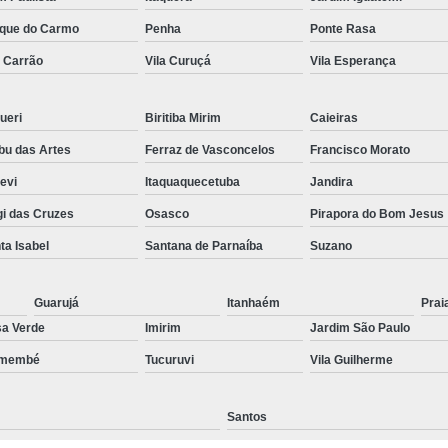
Preenchimento Capilar Centr
que do Carmo
Penha
Ponte Rasa
a Carrão
Vila Curuçá
Vila Esperança
Preenchimento Capilar com Micropig
Preenchimento Capilar em H
ueri
Biritiba Mirim
Caieiras
Preenchimento Capilar Fem
u das Artes
Ferraz de Vasconcelos
Francisco Morato
Preenchimento Capilar na T
pevi
Itaquaquecetuba
Jandira
Preenchimento Capilar par
i das Cruzes
Osasco
Pirapora do Bom Jesus
Tratamento de Calvície F
ta Isabel
Santana de Parnaíba
Suzano
Tratamento para a Calvície
T
Tratamento para a Calvície Feminin
Guarujá
Itanhaém
Prai
a Verde
Imirim
Jardim São Paulo
Tratamento para Calvície com Pi
emembé
Tucuruvi
Vila Guilherme
Tratamento para Calvície 
Santos