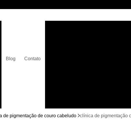
Clínica de Micropigmentaç
Clínica de Micropigmentação C
Clínica de Pigmentação Capilar De
Clínica de Pi
Blog
Contato
Clínica de Pi
Clínica de Pigmentação de Cabelo Ma
Clínica de Pigmentação na Care
Curso de Micr
Curso de Micropigm
Curso de Micropigme
ca de pigmentação de couro cabeludo
clínica de pigmentação 
Curso de Micropi