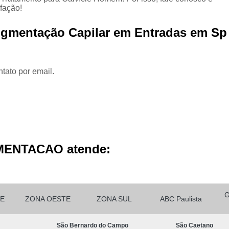
Micropigmentação Cabelo H
fação!
Micropigmentação Ca
Pigmentação Capilar em Entradas em Sp
Micropigmentação Capilar Cabelo 
Micropigmentação Capilar Femin
tato por email.
Micropigmentação Capilar Fio 
Micropigmentação de Ca
Micropigmentação de Cabelo M
Micropigmentação Fio a Fio Ca
Micropigmentação no Cabelo
MENTACAO atende:
Micro Pigmentação Barba Dia
Micropigmentação
Micropigmentação de 
E
ZONA OESTE
ZONA SUL
ABC Paulista
Micropigmentação de Barba São Ca
São Bernardo do Campo
São Caetano