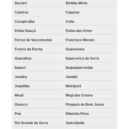
Barueri
Biritiba Mirim
Caieiras
Cajamar
Carapicuíba
Cotia
Embu Guaçú
Embu das Artes
Ferraz de Vasconcelos
Francisco Morato
Franco da Rocha
Guararema
Guarulhos
Itapecerica da Serra
Itapevi
Itaquaquecetuba
Jandira
Jundiaí
Juquitiba
Mairiporã
Mauá
Mogi das Cruzes
Osasco
Pirapora do Bom Jesus
Poá
Ribeirão Pires
Rio Grande da Serra
Salesópolis