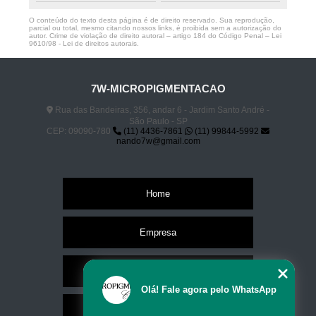
O conteúdo do texto desta página é de direito reservado. Sua reprodução,
parcial ou total, mesmo citando nossos links, é proibida sem a autorização do
autor. Crime de violação de direito autoral – artigo 184 do Código Penal –
Lei
9610/98 - Lei de direitos autorais
.
7W-MICROPIGMENTACAO
Rua das Bandeiras, 356, andar 6 - Jardim Santo André -
São Paulo - SP
CEP: 09090-780
(11) 4436-7861
(11) 99844-5992
nando7w@gmail.com
Home
Empresa
Missão
Olá! Fale agora pelo WhatsApp
Serviços