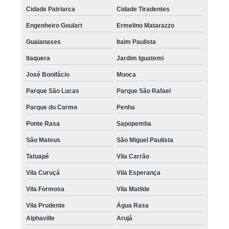
Cidade Patriarca
Cidade Tiradentes
Engenheiro Goulart
Ermelino Matarazzo
Guaianases
Itaim Paulista
Itaquera
Jardim Iguatemi
José Bonifácio
Mooca
Parque São Lucas
Parque São Rafael
Parque do Carmo
Penha
Ponte Rasa
Sapopemba
São Mateus
São Miguel Paulista
Tatuapé
Vila Carrão
Vila Curuçá
Vila Esperança
Vila Formosa
Vila Matilde
Vila Prudente
Água Rasa
Alphaville
Arujá