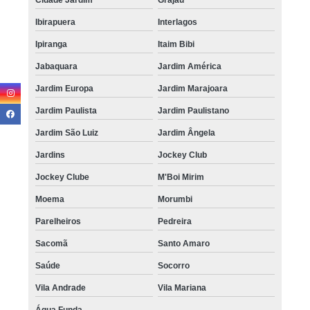
Ibirapuera
Interlagos
Ipiranga
Itaim Bibi
Jabaquara
Jardim América
Jardim Europa
Jardim Marajoara
Jardim Paulista
Jardim Paulistano
Jardim São Luiz
Jardim Ângela
Jardins
Jockey Club
Jockey Clube
M'Boi Mirim
Moema
Morumbi
Parelheiros
Pedreira
Sacomã
Santo Amaro
Saúde
Socorro
Vila Andrade
Vila Mariana
Água Funda