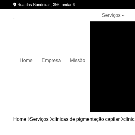
Rua das Bandeiras, 356, andar 6
Serviços
Clínicas de
pigmentação
capilar
Cursos de
micropigmentação
Home
Empresa
Missão
Micropigmentação
capilar
Micropigmentação
de cabelos
Micropigmentação
em barbas
Nano
micropigmentação
Home
Serviços
clínicas de pigmentação capilar
clíni
Pigmentação
capilares