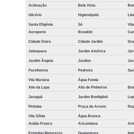
Aclimação
Bela Vista
Bom
Glicério
Higienópolis
Lib
Santa Efigênia
Sé
Vil
Aeroporto
Brooklin
Cam
Cidade Dutra
Cidade Jardim
Gra
Jabaquara
Jardim América
Jar
Jardim Ângela
Jardins
Joc
Parelheiros
Pedreira
Sa
Vila Mariana
Água Funda
Alto da Lapa
Alto de Pinheiros
Bai
Jaraguá
Jardim Bonfiglioli
Lap
Pirituba
Praça da Arvore
Rap
Vila Sônia
Água Branca
Anália Franco
Aricanduva
Art
Ermelino Matarazzo
Guaianases
Ita