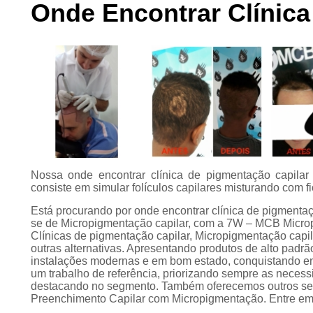
Onde Encontrar Clínica
Preenchimento
capilar
Tratamento para
calvície
Nossa onde encontrar clínica de pigmentação capilar
consiste em simular folículos capilares misturando com fi
Está procurando por onde encontrar clínica de pigmenta
se de Micropigmentação capilar, com a 7W – MCB Microp
Clínicas de pigmentação capilar, Micropigmentação capila
outras alternativas. Apresentando produtos de alto padrã
instalações modernas e em bom estado, conquistando ent
um trabalho de referência, priorizando sempre as neces
destacando no segmento. Também oferecemos outros se
Preenchimento Capilar com Micropigmentação. Entre em 