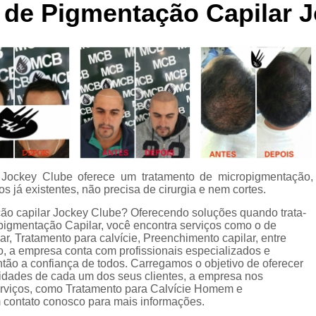
 de Pigmentação Capilar 
Curso de Micropigmentaç
Curso de Micropigmenta
Curso de Micropigmentação Santo A
Curso Micropigmen
Curso Presencial
Cursos de Micropigmen
Cursos de Micropigmentação de Capi
 Jockey Clube oferece um tratamento de micropigmentação,
Micropigmentação Capilar com 
os já existentes, não precisa de cirurgia e nem cortes.
Micropigmentação Capilar em E
ção capilar Jockey Clube? Oferecendo soluções quando trata-
igmentação Capilar, você encontra serviços como o de
Micropigmentação Capilar Fem
r, Tratamento para calvície, Preenchimento capilar, entre
Micropigmentação Capilar nas En
o, a empresa conta com profissionais especializados e
ão a confiança de todos. Carregamos o objetivo de oferecer
Micropigmentação Capilar para En
sidades de cada um dos seus clientes, a empresa nos
rviços, como Tratamento para Calvície Homem e
Micropigmentação Cabel
contato conosco para mais informações.