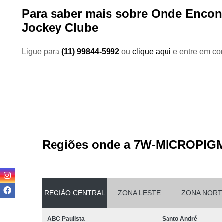
Para saber mais sobre Onde Encont
Jockey Clube
Ligue para
(11) 99844-5992
ou
clique aqui
e entre em con
Regiões onde a 7W-MICROPIG
REGIÃO CENTRAL
ZONA LESTE
ZONA NORT
ABC Paulista
Santo André