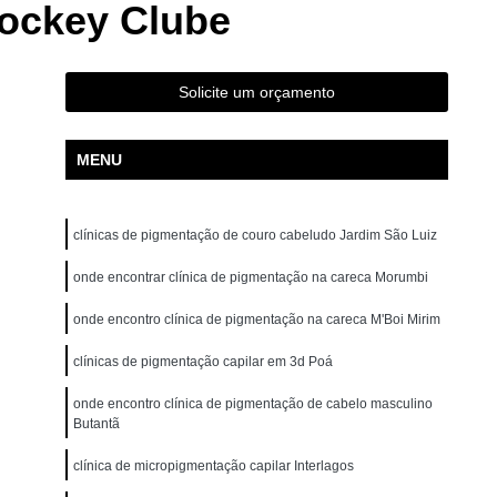
Jockey Clube
ão para Iniciantes Rio Grande da Serra
ção Presencial São Bernardo do Campo
ndré
Curso de Pigmentação Capilar Ribeirão Pires
Solicite um orçamento
tação Capilar São Caetano do Sul
MENU
 de Micropigmentação Santo André
tação Capilar São Bernardo do Campo
clínicas de pigmentação de couro cabeludo Jardim São Luiz
lar Presencial Mauá
Micropigmentação Capilar 3d
Dermografo
onde encontrar clínica de pigmentação na careca Morumbi
Micropigmentação Capilar em 3d
ntradas
Micropigmentação Capilar Entradas
onde encontro clínica de pigmentação na careca M'Boi Mirim
inina
Micropigmentação Capilar Masculina
clínicas de pigmentação capilar em 3d Poá
tradas
Micropigmentação Capilar para Calvície
onde encontro clínica de pigmentação de cabelo masculino
Butantã
tradas
Micropigmentação Capilar para Homens
o
Micropigmentação Cabelo Feminino
clínica de micropigmentação capilar Interlagos