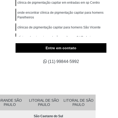
omem
Micropigmentação Cabelo Masculino
clínica de pigmentação capilar em entradas em sp Centro
belos
Micropigmentação Capilar 4d
onde encontrar clínica de pigmentação capilar para homens
Parelheiros
Branco
Micropigmentação Capilar Cabelo Grande
clínicas de pigmentação capilar para homens São Vicente
ina Testa
Micropigmentação Capilar Fio a Fio
a Fio 3d
clínicas de micropigmentação capilar em 3d Pedreira
Micropigmentação Capilar Realista
belo
Micropigmentação de Cabelo 3d
Entre em contato
asculino
Micropigmentação Fio a Fio Cabelo
(11) 99844-5992
pilar
Micropigmentação Masculina Cabelo
Micropigmentação Preenchimento Cabelo
dema
Micropigmentação Barba Ribeirão Pires
 da Barba São Bernardo do Campo
Barba Fio a Fio Rio Grande da Serra
GRANDE SÃO
LITORAL DE SÃO
LITORAL DE SÃO
PAULO
PAULO
PAULO
etano do Sul
Micropigmentação em Barba Mauá
São Caetano do Sul