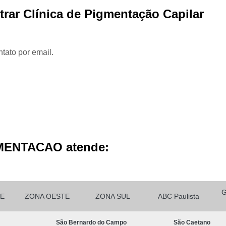
Micropigmentação Cabelo H
rar Clínica de Pigmentação Capilar
Micropigmentação Ca
Micropigmentação Capilar Cabelo 
tato por email.
Micropigmentação Capilar Femin
Micropigmentação Capilar Fio 
Micropigmentação de Ca
Micropigmentação de Cabelo M
Micropigmentação Fio a Fio Ca
Micropigmentação no Cabelo
MENTACAO atende:
Micro Pigmentação Barba Dia
Micropigmentação
Micropigmentação de 
E
ZONA OESTE
ZONA SUL
ABC Paulista
Micropigmentação de Barba São Ca
São Bernardo do Campo
São Caetano