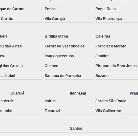
Preenchimento Capilar Centr
que do Carmo
Penha
Ponte Rasa
a Carrão
Vila Curuçá
Vila Esperança
Preenchimento Capilar com Micropig
Preenchimento Capilar em H
ueri
Biritiba Mirim
Caieiras
Preenchimento Capilar Fem
u das Artes
Ferraz de Vasconcelos
Francisco Morato
Preenchimento Capilar na T
pevi
Itaquaquecetuba
Jandira
Preenchimento Capilar par
i das Cruzes
Osasco
Pirapora do Bom Jesus
Tratamento de Calvície F
ta Isabel
Santana de Parnaíba
Suzano
Tratamento para a Calvície
T
Tratamento para a Calvície Feminin
Guarujá
Itanhaém
Prai
a Verde
Imirim
Jardim São Paulo
Tratamento para Calvície com Pi
emembé
Tucuruvi
Vila Guilherme
Tratamento para Calvície 
Santos