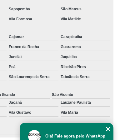
al
Preenchimento Capilar com Micro Ponto
Sapopemba
São Mateus
Vila Formosa
Vila Matilde
mentação
Preenchimento Capilar com Pigmentação
omens
Preenchimento Capilar em Mulheres
Cajamar
Carapicuíba
inino
Preenchimento Capilar Masculino
Franco da Rocha
Guararema
esta
Preenchimento Capilar nas Entradas
Jundiaí
Juquitiba
a Diminuir Testa
Tratamento de Calvície
Poá
Ribeirão Pires
eminina
Tratamento de Calvície Natural
São Lourenço da Serra
Taboão da Serra
ratamento para a Calvície com Micropigmentação
a
Tratamento para Calvície com Micopigmentação
a Grande
São Vicente
Jaçanã
Lauzane Paulista
gmentação
Tratamento para Calvície em Homens
Vila Gustavo
Vila Maria
Homem
Tratamento para Calvície Masculina
Olá! Fale agora pelo WhatsApp