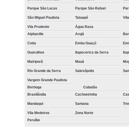
Parque São Lucas
Parque São Rafael
Par
São Miguel Paulista
Tatuapé
Vil
Vila Prudente
Água Rasa
Alphaville
Arujá
Bar
Cotia
Embu Guaçú
Emb
Guarulhos
Itapecerica da Serra
Ita
Mairiporã
Mauá
Mog
Rio Grande da Serra
Salesópolis
San
Vargem Grande Paulista
Bertioga
Cubatão
Brasilândia
Cachoeirinha
Cas
Mandaqui
Santana
Tr
Vila Medeiros
Zona Norte
Peruíbe