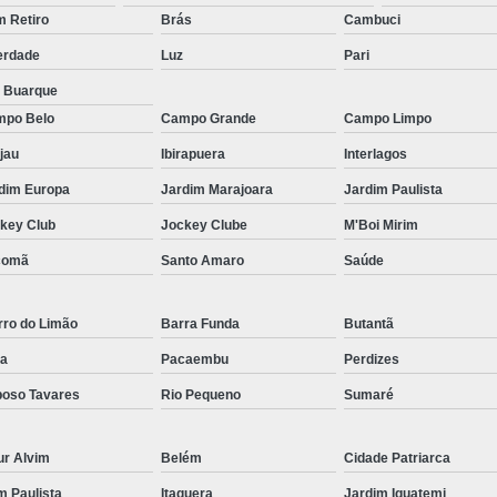
Micropigmentação Fio a Fio Barba San
 Retiro
Brás
Cambuci
Micropigmentação na Barba ABC Paul
erdade
Luz
Pari
Nano Micro Capilar São Bernardo do
a Buarque
Nano Micropigmentação de Barba 
po Belo
Campo Grande
Campo Limpo
Nano Pigmentação Cabelo Rio Grande 
jau
Ibirapuera
Interlagos
Nano Pigmentaçã
dim Europa
Jardim Marajoara
Jardim Paulista
key Club
Jockey Clube
M'Boi Mirim
Nano Pigment
comã
Santo Amaro
Saúde
Nano Pigmentaçã
Nano Pigmentação no Cab
rro do Limão
Barra Funda
Butantã
Pigmentação Capilar 3d
Pigmentaç
a
Pacaembu
Perdizes
Pigmentação Capilar em E
oso Tavares
Rio Pequeno
Sumaré
Pigmentação Capilar Mascu
Pigmentação de Cabelo Mas
ur Alvim
Belém
Cidade Patriarca
Pigmentação na Care
im Paulista
Itaquera
Jardim Iguatemi