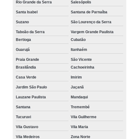
Rio Grande da Serra
Salesópolis
Santa Isabel
Santana de Parnaíba
Suzano
São Lourenço da Serra
Taboão da Serra
Vargem Grande Paulista
Bertioga
Cubatão
Guarujá
Itanhaém
Praia Grande
São Vicente
Brasilândia
Cachoeirinha
Casa Verde
Imirim
Jardim São Paulo
Jaçanã
Lauzane Paulista
Mandaqui
Santana
Tremembé
Tucuruvi
Vila Guilherme
Vila Gustavo
Vila Maria
Vila Medeiros
Zona Norte