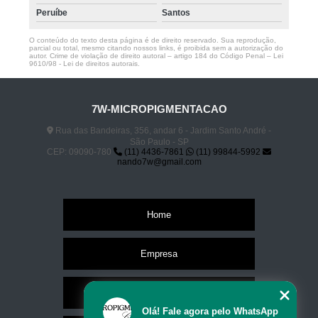
Peruíbe
Santos
O conteúdo do texto desta página é de direito reservado. Sua reprodução,
parcial ou total, mesmo citando nossos links, é proibida sem a autorização do
autor. Crime de violação de direito autoral – artigo 184 do Código Penal –
Lei
9610/98 - Lei de direitos autorais
.
7W-MICROPIGMENTACAO
Rua das Bandeiras, 356, andar 6 - Jardim Santo André -
São Paulo - SP
CEP: 09090-780
(11) 4436-7861
(11) 99844-5992
nando7w@gmail.com
Home
Empresa
Missão
Olá! Fale agora pelo WhatsApp