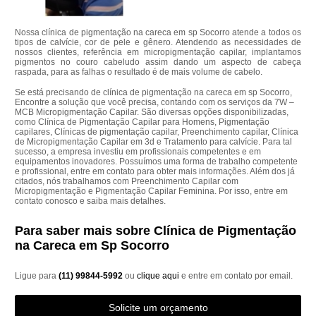
Nossa clínica de pigmentação na careca em sp Socorro atende a todos os
tipos de calvície, cor de pele e gênero. Atendendo as necessidades de
nossos clientes, referência em micropigmentação capilar, implantamos
pigmentos no couro cabeludo assim dando um aspecto de cabeça
raspada, para as falhas o resultado é de mais volume de cabelo.
Se está precisando de clínica de pigmentação na careca em sp Socorro,
Encontre a solução que você precisa, contando com os serviços da 7W –
MCB Micropigmentação Capilar. São diversas opções disponibilizadas,
como Clínica de Pigmentação Capilar para Homens, Pigmentação
capilares, Clínicas de pigmentação capilar, Preenchimento capilar, Clínica
de Micropigmentação Capilar em 3d e Tratamento para calvície. Para tal
sucesso, a empresa investiu em profissionais competentes e em
equipamentos inovadores. Possuímos uma forma de trabalho competente
e profissional, entre em contato para obter mais informações. Além dos já
citados, nós trabalhamos com Preenchimento Capilar com
Micropigmentação e Pigmentação Capilar Feminina. Por isso, entre em
contato conosco e saiba mais detalhes.
Para saber mais sobre Clínica de Pigmentação
na Careca em Sp Socorro
Ligue para
(11) 99844-5992
ou
clique aqui
e entre em contato por email.
Solicite um orçamento