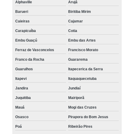
Alphaville
Arujá
Barueri
Biritiba Mirim
Caieiras
Cajamar
Carapicuíba
Cotia
Embu Guaçú
Embu das Artes
Ferraz de Vasconcelos
Francisco Morato
Franco da Rocha
Guararema
Guarulhos
Itapecerica da Serra
Itapevi
Itaquaquecetuba
Jandira
Jundiaí
Juquitiba
Mairiporã
Mauá
Mogi das Cruzes
Osasco
Pirapora do Bom Jesus
Poá
Ribeirão Pires