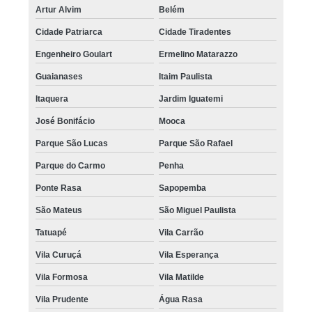
Artur Alvim
Belém
Cidade Patriarca
Cidade Tiradentes
Engenheiro Goulart
Ermelino Matarazzo
Guaianases
Itaim Paulista
Itaquera
Jardim Iguatemi
José Bonifácio
Mooca
Parque São Lucas
Parque São Rafael
Parque do Carmo
Penha
Ponte Rasa
Sapopemba
São Mateus
São Miguel Paulista
Tatuapé
Vila Carrão
Vila Curuçá
Vila Esperança
Vila Formosa
Vila Matilde
Vila Prudente
Água Rasa