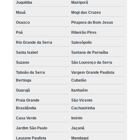
Juquitiba
Mairiporã
Mauá
Mogi das Cruzes
Osasco
Pirapora do Bom Jesus
Poá
Ribeirão Pires
Rio Grande da Serra
Salesópolis
Santa Isabel
Santana de Parnaíba
Suzano
São Lourenço da Serra
Taboão da Serra
Vargem Grande Paulista
Bertioga
Cubatão
Guarujá
Itanhaém
Praia Grande
São Vicente
Brasilândia
Cachoeirinha
Casa Verde
Imirim
Jardim São Paulo
Jaçanã
Lauzane Paulista
Mandaqui