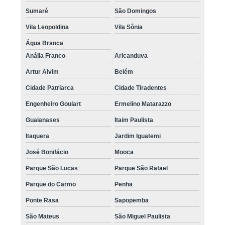
Sumaré
São Domingos
Vila Leopoldina
Vila Sônia
Água Branca
Anália Franco
Aricanduva
Artur Alvim
Belém
Cidade Patriarca
Cidade Tiradentes
Engenheiro Goulart
Ermelino Matarazzo
Guaianases
Itaim Paulista
Itaquera
Jardim Iguatemi
José Bonifácio
Mooca
Parque São Lucas
Parque São Rafael
Parque do Carmo
Penha
Ponte Rasa
Sapopemba
São Mateus
São Miguel Paulista