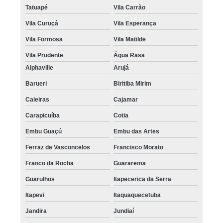
Tatuapé
Vila Carrão
Vila Curuçá
Vila Esperança
Vila Formosa
Vila Matilde
Vila Prudente
Água Rasa
Alphaville
Arujá
Barueri
Biritiba Mirim
Caieiras
Cajamar
Carapicuíba
Cotia
Embu Guaçú
Embu das Artes
Ferraz de Vasconcelos
Francisco Morato
Franco da Rocha
Guararema
Guarulhos
Itapecerica da Serra
Itapevi
Itaquaquecetuba
Jandira
Jundiaí