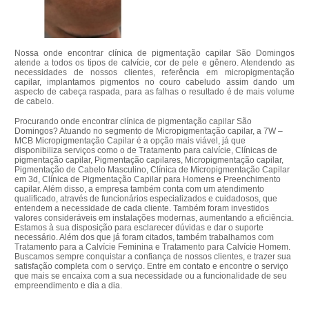
Nossa onde encontrar clínica de pigmentação capilar São Domingos
atende a todos os tipos de calvície, cor de pele e gênero. Atendendo as
necessidades de nossos clientes, referência em micropigmentação
capilar, implantamos pigmentos no couro cabeludo assim dando um
aspecto de cabeça raspada, para as falhas o resultado é de mais volume
de cabelo.
Procurando onde encontrar clínica de pigmentação capilar São
Domingos? Atuando no segmento de Micropigmentação capilar, a 7W –
MCB Micropigmentação Capilar é a opção mais viável, já que
disponibiliza serviços como o de Tratamento para calvície, Clínicas de
pigmentação capilar, Pigmentação capilares, Micropigmentação capilar,
Pigmentação de Cabelo Masculino, Clínica de Micropigmentação Capilar
em 3d, Clínica de Pigmentação Capilar para Homens e Preenchimento
capilar. Além disso, a empresa também conta com um atendimento
qualificado, através de funcionários especializados e cuidadosos, que
entendem a necessidade de cada cliente. Também foram investidos
valores consideráveis em instalações modernas, aumentando a eficiência.
Estamos à sua disposição para esclarecer dúvidas e dar o suporte
necessário. Além dos que já foram citados, também trabalhamos com
Tratamento para a Calvície Feminina e Tratamento para Calvície Homem.
Buscamos sempre conquistar a confiança de nossos clientes, e trazer sua
satisfação completa com o serviço. Entre em contato e encontre o serviço
que mais se encaixa com a sua necessidade ou a funcionalidade de seu
empreendimento e dia a dia.