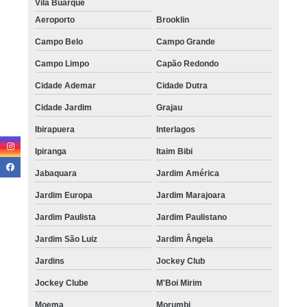
Vila Buarque
Aeroporto
Brooklin
Campo Belo
Campo Grande
Campo Limpo
Capão Redondo
Cidade Ademar
Cidade Dutra
Cidade Jardim
Grajau
Ibirapuera
Interlagos
Ipiranga
Itaim Bibi
Jabaquara
Jardim América
Jardim Europa
Jardim Marajoara
Jardim Paulista
Jardim Paulistano
Jardim São Luiz
Jardim Ângela
Jardins
Jockey Club
Jockey Clube
M'Boi Mirim
Moema
Morumbi