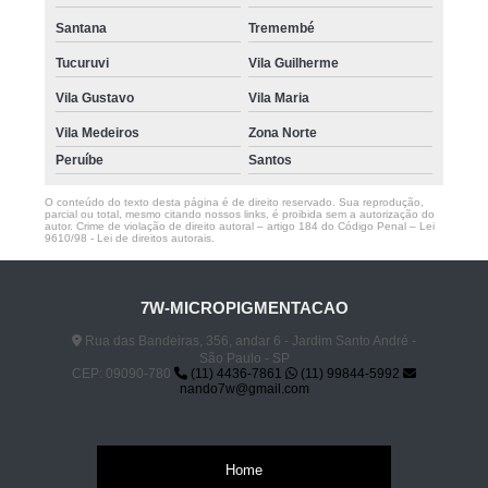
Santana
Tremembé
Tucuruvi
Vila Guilherme
Vila Gustavo
Vila Maria
Vila Medeiros
Zona Norte
Peruíbe
Santos
O conteúdo do texto desta página é de direito reservado. Sua reprodução,
parcial ou total, mesmo citando nossos links, é proibida sem a autorização do
autor. Crime de violação de direito autoral – artigo 184 do Código Penal –
Lei
9610/98 - Lei de direitos autorais
.
7W-MICROPIGMENTACAO
Rua das Bandeiras, 356, andar 6 - Jardim Santo André -
São Paulo - SP
CEP: 09090-780
(11) 4436-7861
(11) 99844-5992
nando7w@gmail.com
Home