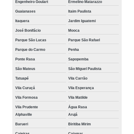
Engenheiro Goulart
Ermelino Matarazzo
Guaianases
Itaim Paulista
Itaquera
Jardim Iguatemi
José Bonifácio
Mooca
Parque São Lucas
Parque São Rafael
Parque do Carmo
Penha
Ponte Rasa
Sapopemba
São Mateus
São Miguel Paulista
Tatuapé
Vila Carrão
Vila Curuçá
Vila Esperança
Vila Formosa
Vila Matilde
Vila Prudente
Água Rasa
Alphaville
Arujá
Barueri
Biritiba Mirim
Caieiras
Cajamar