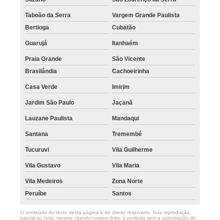
Taboão da Serra
Vargem Grande Paulista
Bertioga
Cubatão
Guarujá
Itanhaém
Praia Grande
São Vicente
Brasilândia
Cachoeirinha
Casa Verde
Imirim
Jardim São Paulo
Jaçanã
Lauzane Paulista
Mandaqui
Santana
Tremembé
Tucuruvi
Vila Guilherme
Vila Gustavo
Vila Maria
Vila Medeiros
Zona Norte
Peruíbe
Santos
O conteúdo do texto desta página é de direito reservado. Sua reprodução,
parcial ou total, mesmo citando nossos links, é proibida sem a autorização do