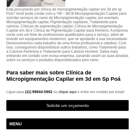
Está procurando por clínica de micropigmentação capilar em 3d em sp
Poá? Você pode contar com a 7W – MCB Micropigmentação Capilar para
solicitar serviços do ramo de Micropigmentação capilar, por exemplo,
Micropigmentação capilar, Pigmentação capilares, Tratamento para
calvície, Clínicas de pigmentação capilar, Clínica de Micropigmentação
Capilar em 3d e Clínica de Pigmentação Capilar para Homens. A empresa
conta com um time de profissionais qualificados para o serviço, além de
investir em equipamentos modernos, que se ajustarão a sua necessidade.
Desenvolvemos cada trabalho de uma forma profissional e objetiva. Com
isso, conseguimos disponibilizar outros trabalhos, como Tratamento para
a Calvície Feminina e Tratamento para Calvície Homem. Saiba mais
entrando em contato com nossa empresa, sanando assim as suas dúvidas
sobre os serviços e produtos disponibilizados pelo ramo.
Para saber mais sobre Clínica de
Micropigmentação Capilar em 3d em Sp Poá
Ligue para
(11) 99844-5992
ou
clique aqui
e entre em contato por email.
Solicite um orçamento
MENU