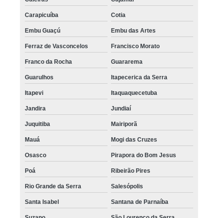
Carapicuíba
Cotia
Embu Guaçú
Embu das Artes
Ferraz de Vasconcelos
Francisco Morato
Franco da Rocha
Guararema
Guarulhos
Itapecerica da Serra
Itapevi
Itaquaquecetuba
Jandira
Jundiaí
Juquitiba
Mairiporã
Mauá
Mogi das Cruzes
Osasco
Pirapora do Bom Jesus
Poá
Ribeirão Pires
Rio Grande da Serra
Salesópolis
Santa Isabel
Santana de Parnaíba
Suzano
São Lourenço da Serra