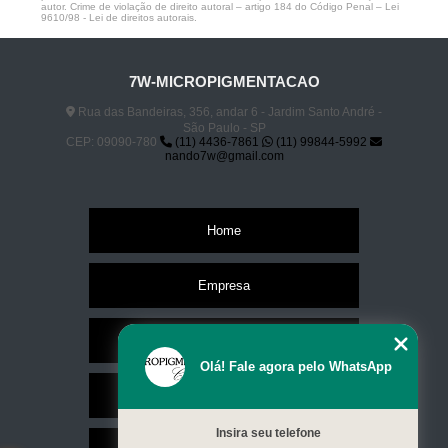
autor. Crime de violação de direito autoral – artigo 184 do Código Penal –
Lei
9610/98 - Lei de direitos autorais
.
7W-MICROPIGMENTACAO
Rua das Bandeiras, 356, andar 6 - Jardim Santo André -
São Paulo - SP
CEP: 09090-780
(11) 4436-7861
(11) 99844-5992
nando7w@gmail.com
Home
Empresa
Missão
Olá! Fale agora pelo WhatsApp
Serviços
Insira seu telefone