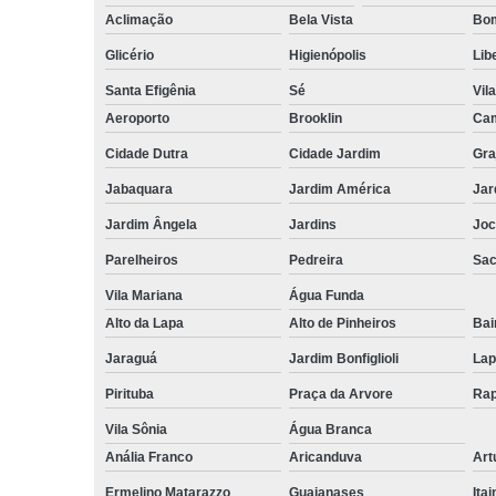
Aclimação
Bela Vista
Bom
Glicério
Higienópolis
Lib
Santa Efigênia
Sé
Vil
Aeroporto
Brooklin
Cam
Cidade Dutra
Cidade Jardim
Gra
Jabaquara
Jardim América
Jar
Jardim Ângela
Jardins
Joc
Parelheiros
Pedreira
Sa
Vila Mariana
Água Funda
Alto da Lapa
Alto de Pinheiros
Bai
Jaraguá
Jardim Bonfiglioli
Lap
Pirituba
Praça da Arvore
Rap
Vila Sônia
Água Branca
Anália Franco
Aricanduva
Art
Ermelino Matarazzo
Guaianases
Ita