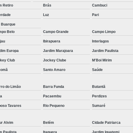
Micropigmentação Fio a Fio Barba San
 Retiro
Brás
Cambuci
Micropigmentação na Barba ABC Paul
erdade
Luz
Pari
Nano Micro Capilar São Bernardo do
a Buarque
Nano Micropigmentação de Barba 
po Belo
Campo Grande
Campo Limpo
Nano Pigmentação Cabelo Rio Grande 
jau
Ibirapuera
Interlagos
Nano Pigmentaçã
dim Europa
Jardim Marajoara
Jardim Paulista
key Club
Jockey Clube
M'Boi Mirim
Nano Pigment
comã
Santo Amaro
Saúde
Nano Pigmentaçã
Nano Pigmentação no Cab
rro do Limão
Barra Funda
Butantã
Pigmentação Capilar 3d
Pigmentaç
a
Pacaembu
Perdizes
Pigmentação Capilar em E
oso Tavares
Rio Pequeno
Sumaré
Pigmentação Capilar Mascu
Pigmentação de Cabelo Mas
ur Alvim
Belém
Cidade Patriarca
Pigmentação na Care
im Paulista
Itaquera
Jardim Iguatemi