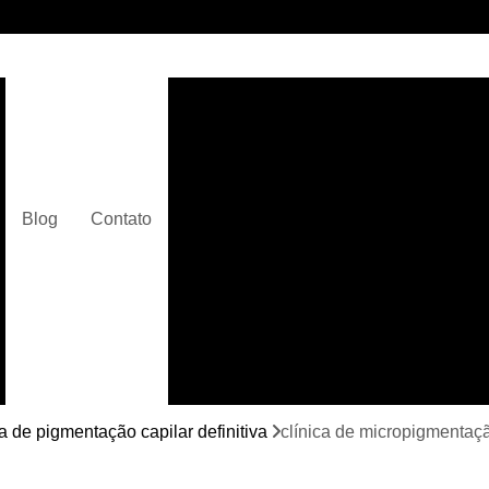
Clínica de Micropigmentaç
Clínica de Micropigmentação C
Clínica de Pigmentação Capilar De
Clínica de Pi
Blog
Contato
Clínica de Pi
Clínica de Pigmentação de Cabelo Ma
Clínica de Pigmentação na Care
Curso de Micr
Curso de Micropigm
Curso de Micropigme
ca de pigmentação capilar definitiva
clínica de micropigmentaç
Curso de Micropi