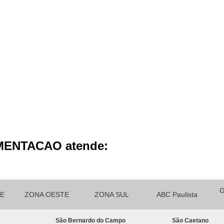
Micropigmentação Cabelo H
Micropigmentação Ca
Micropigmentação Capilar Cabelo 
Micropigmentação Capilar Femin
Micropigmentação Capilar Fio 
Micropigmentação de Ca
Micropigmentação de Cabelo M
Micropigmentação Fio a Fio Ca
Micropigmentação no Cabelo
MENTACAO atende:
Micro Pigmentação Barba Dia
Micropigmentação
Micropigmentação de 
E
ZONA OESTE
ZONA SUL
ABC Paulista
Micropigmentação de Barba São Ca
São Bernardo do Campo
São Caetano