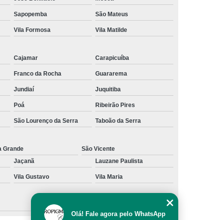
al
Preenchimento Capilar com Micro Ponto
Sapopemba
São Mateus
Vila Formosa
Vila Matilde
mentação
Preenchimento Capilar com Pigmentação
omens
Preenchimento Capilar em Mulheres
Cajamar
Carapicuíba
inino
Preenchimento Capilar Masculino
Franco da Rocha
Guararema
esta
Preenchimento Capilar nas Entradas
Jundiaí
Juquitiba
a Diminuir Testa
Tratamento de Calvície
Poá
Ribeirão Pires
eminina
Tratamento de Calvície Natural
São Lourenço da Serra
Taboão da Serra
ratamento para a Calvície com Micropigmentação
a
Tratamento para Calvície com Micopigmentação
a Grande
São Vicente
Jaçanã
Lauzane Paulista
gmentação
Tratamento para Calvície em Homens
Vila Gustavo
Vila Maria
Homem
Tratamento para Calvície Masculina
Olá! Fale agora pelo WhatsApp