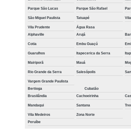
Parque São Lucas
Parque São Rafael
Par
São Miguel Paulista
Tatuapé
Vil
Vila Prudente
Água Rasa
Alphaville
Arujá
Bar
Cotia
Embu Guaçú
Emb
Guarulhos
Itapecerica da Serra
Ita
Mairiporã
Mauá
Mog
Rio Grande da Serra
Salesópolis
San
Vargem Grande Paulista
Bertioga
Cubatão
Brasilândia
Cachoeirinha
Cas
Mandaqui
Santana
Tr
Vila Medeiros
Zona Norte
Peruíbe