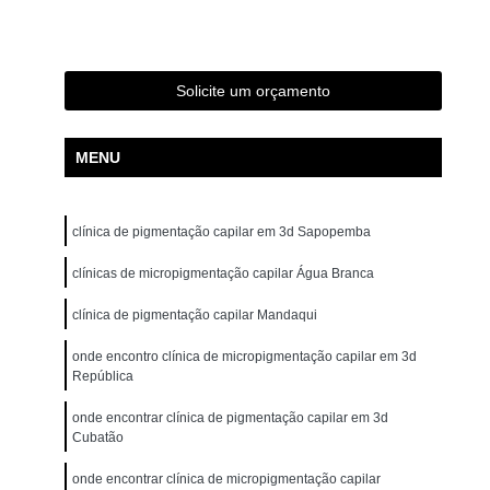
ão para Iniciantes Rio Grande da Serra
ção Presencial São Bernardo do Campo
ndré
Curso de Pigmentação Capilar Ribeirão Pires
Solicite um orçamento
tação Capilar São Caetano do Sul
MENU
 de Micropigmentação Santo André
tação Capilar São Bernardo do Campo
clínica de pigmentação capilar em 3d Sapopemba
lar Presencial Mauá
Micropigmentação Capilar 3d
Dermografo
clínicas de micropigmentação capilar Água Branca
Micropigmentação Capilar em 3d
ntradas
Micropigmentação Capilar Entradas
clínica de pigmentação capilar Mandaqui
inina
Micropigmentação Capilar Masculina
onde encontro clínica de micropigmentação capilar em 3d
República
tradas
Micropigmentação Capilar para Calvície
onde encontrar clínica de pigmentação capilar em 3d
tradas
Micropigmentação Capilar para Homens
Cubatão
o
Micropigmentação Cabelo Feminino
onde encontrar clínica de micropigmentação capilar