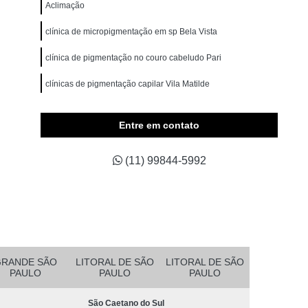
omem
Micropigmentação Cabelo Masculino
Aclimação
belos
Micropigmentação Capilar 4d
clínica de micropigmentação em sp Bela Vista
Branco
Micropigmentação Capilar Cabelo Grande
clínica de pigmentação no couro cabeludo Pari
ina Testa
Micropigmentação Capilar Fio a Fio
clínicas de pigmentação capilar Vila Matilde
a Fio 3d
Micropigmentação Capilar Realista
onde encontrar clínica de pigmentação na careca Aricanduva
belo
Micropigmentação de Cabelo 3d
Entre em contato
asculino
Micropigmentação Fio a Fio Cabelo
(11) 99844-5992
pilar
Micropigmentação Masculina Cabelo
Micropigmentação Preenchimento Cabelo
dema
Micropigmentação Barba Ribeirão Pires
 da Barba São Bernardo do Campo
Barba Fio a Fio Rio Grande da Serra
GRANDE SÃO
LITORAL DE SÃO
LITORAL DE SÃO
PAULO
PAULO
PAULO
etano do Sul
Micropigmentação em Barba Mauá
São Caetano do Sul