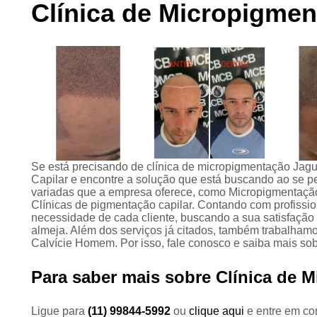
Clínica de Micropigme
Preenchimento
capilar
Tratamento para
calvície
Se está precisando de clínica de micropigmentação Ja
Capilar e encontre a solução que está buscando ao se 
variadas que a empresa oferece, como Micropigmentação 
Clínicas de pigmentação capilar. Contando com profissi
necessidade de cada cliente, buscando a sua satisfação
almeja. Além dos serviços já citados, também trabalham
Calvície Homem. Por isso, fale conosco e saiba mais so
Para saber mais sobre Clínica de 
Ligue para
(11) 99844-5992
ou
clique aqui
e entre em con