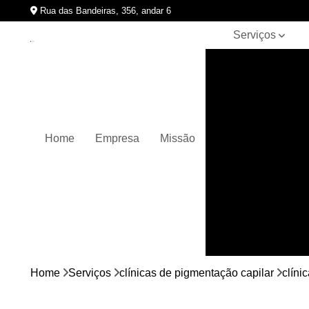
Rua das Bandeiras, 356, andar 6
Serviços
Clínicas de
pigmentação
capilar
Cursos de
micropigmentação
Home
Empresa
Missão
Micropigmentação
capilar
Micropigmentação
de cabelos
Micropigmentação
em barbas
Nano
micropigmentação
Home
Serviços
clínicas de pigmentação capilar
clíni
Pigmentação
capilares