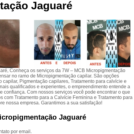
ntação Jaguaré
Curso de Micropigmentaç
Curso de Micropigmenta
Curso de Micropigmentação Santo A
Curso Micropigmen
Curso Presencial
Cursos de Micropigmen
Cursos de Micropigmentação de Capi
guaré, Conheça os serviços da 7W – MCB Micropigmentação
Micropigmentação Capilar com 
pensar no ramo de Micropigmentação capilar. São opções
capilar, Pigmentação capilares, Tratamento para calvície e
Micropigmentação Capilar em E
onais qualificados e experientes, o empreendimento entende a
 e confiança. Com nossos serviços você pode encontrar o que
Micropigmentação Capilar Fem
os com Tratamento para a Calvície Feminina e Tratamento para
bre nossa empresa. Garantimos a sua satisfação!
Micropigmentação Capilar nas En
Micropigmentação Jaguaré
Micropigmentação Capilar para En
Micropigmentação Cabel
tato por email.