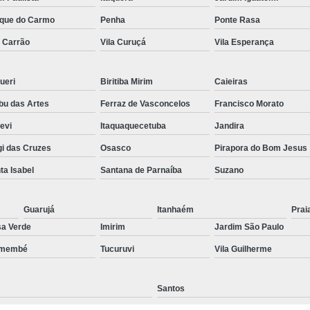
Preenchimento Capilar Centr
que do Carmo
Penha
Ponte Rasa
a Carrão
Vila Curuçá
Vila Esperança
Preenchimento Capilar com Micropig
Preenchimento Capilar em H
ueri
Biritiba Mirim
Caieiras
Preenchimento Capilar Fem
u das Artes
Ferraz de Vasconcelos
Francisco Morato
Preenchimento Capilar na T
pevi
Itaquaquecetuba
Jandira
Preenchimento Capilar par
i das Cruzes
Osasco
Pirapora do Bom Jesus
Tratamento de Calvície F
ta Isabel
Santana de Parnaíba
Suzano
Tratamento para a Calvície
T
Tratamento para a Calvície Feminin
Guarujá
Itanhaém
Prai
a Verde
Imirim
Jardim São Paulo
Tratamento para Calvície com Pi
emembé
Tucuruvi
Vila Guilherme
Tratamento para Calvície 
Santos