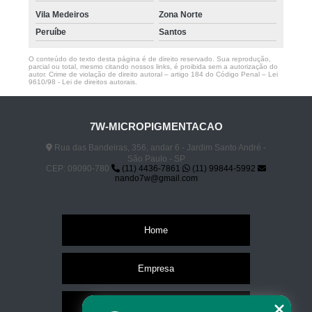
Vila Medeiros
Zona Norte
Peruíbe
Santos
O conteúdo do texto desta página é de direito reservado. Sua reprodução,
parcial ou total, mesmo citando nossos links, é proibida sem a autorização do
autor. Crime de violação de direito autoral – artigo 184 do Código Penal –
Lei
9610/98 - Lei de direitos autorais
.
7W-MICROPIGMENTACAO
Rua das Bandeiras, 356, andar 6 - Jardim Santo André -
São Paulo - SP
CEP: 09090-780
(11) 4436-7861
(11) 99844-5992
nando7w@gmail.com
Home
Empresa
Missão