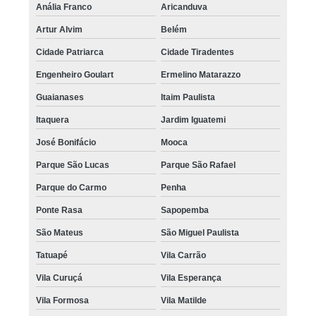
Anália Franco
Aricanduva
Artur Alvim
Belém
Cidade Patriarca
Cidade Tiradentes
Engenheiro Goulart
Ermelino Matarazzo
Guaianases
Itaim Paulista
Itaquera
Jardim Iguatemi
José Bonifácio
Mooca
Parque São Lucas
Parque São Rafael
Parque do Carmo
Penha
Ponte Rasa
Sapopemba
São Mateus
São Miguel Paulista
Tatuapé
Vila Carrão
Vila Curuçá
Vila Esperança
Vila Formosa
Vila Matilde