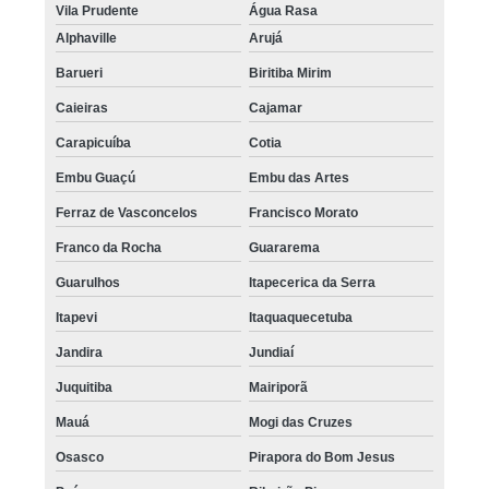
Vila Prudente
Água Rasa
Alphaville
Arujá
Barueri
Biritiba Mirim
Caieiras
Cajamar
Carapicuíba
Cotia
Embu Guaçú
Embu das Artes
Ferraz de Vasconcelos
Francisco Morato
Franco da Rocha
Guararema
Guarulhos
Itapecerica da Serra
Itapevi
Itaquaquecetuba
Jandira
Jundiaí
Juquitiba
Mairiporã
Mauá
Mogi das Cruzes
Osasco
Pirapora do Bom Jesus