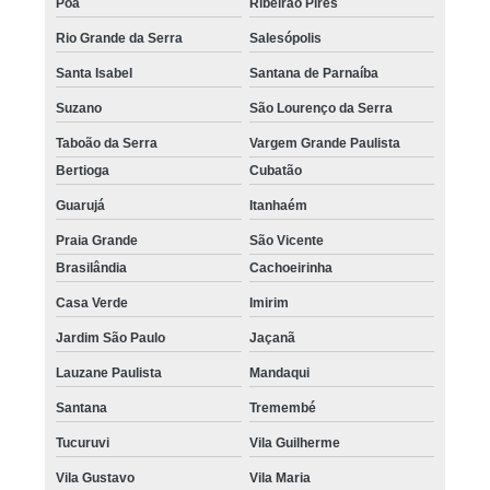
Poá
Ribeirão Pires
Rio Grande da Serra
Salesópolis
Santa Isabel
Santana de Parnaíba
Suzano
São Lourenço da Serra
Taboão da Serra
Vargem Grande Paulista
Bertioga
Cubatão
Guarujá
Itanhaém
Praia Grande
São Vicente
Brasilândia
Cachoeirinha
Casa Verde
Imirim
Jardim São Paulo
Jaçanã
Lauzane Paulista
Mandaqui
Santana
Tremembé
Tucuruvi
Vila Guilherme
Vila Gustavo
Vila Maria