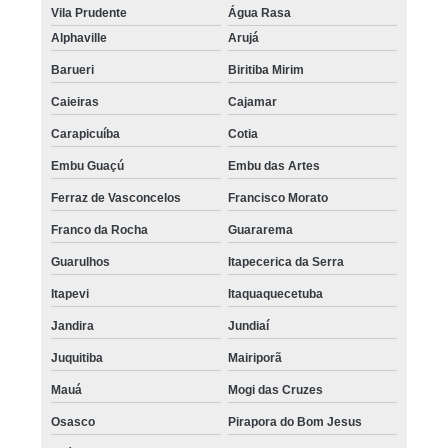
Vila Prudente
Água Rasa
Alphaville
Arujá
Barueri
Biritiba Mirim
Caieiras
Cajamar
Carapicuíba
Cotia
Embu Guaçú
Embu das Artes
Ferraz de Vasconcelos
Francisco Morato
Franco da Rocha
Guararema
Guarulhos
Itapecerica da Serra
Itapevi
Itaquaquecetuba
Jandira
Jundiaí
Juquitiba
Mairiporã
Mauá
Mogi das Cruzes
Osasco
Pirapora do Bom Jesus