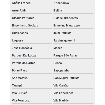
Anália Franco
Aricanduva
Artur Alvim
Belém
Cidade Patriarca
Cidade Tiradentes
Engenheiro Goulart
Ermelino Matarazzo
Guaianases
Itaim Paulista
Itaquera
Jardim Iguatemi
José Bonifácio
Mooca
Parque São Lucas
Parque São Rafael
Parque do Carmo
Penha
Ponte Rasa
Sapopemba
São Mateus
São Miguel Paulista
Tatuapé
Vila Carrão
Vila Curuçá
Vila Esperança
Vila Formosa
Vila Matilde