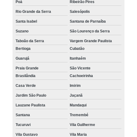
Poá
Ribeirão Pires
Rio Grande da Serra
Salesópolis
Santa Isabel
Santana de Parnaíba
Suzano
São Lourenço da Serra
Taboão da Serra
Vargem Grande Paulista
Bertioga
Cubatão
Guarujá
Itanhaém
Praia Grande
São Vicente
Brasilândia
Cachoeirinha
Casa Verde
Imirim
Jardim São Paulo
Jaçanã
Lauzane Paulista
Mandaqui
Santana
Tremembé
Tucuruvi
Vila Guilherme
Vila Gustavo
Vila Maria