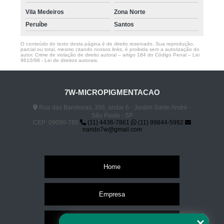
Vila Medeiros
Zona Norte
Peruíbe
Santos
O conteúdo do texto desta página é de direito reservado. Sua reprodução,
parcial ou total, mesmo citando nossos links, é proibida sem a autorização do
autor. Crime de violação de direito autoral – artigo 184 do Código Penal –
Lei
9610/98 - Lei de direitos autorais
.
7W-MICROPIGMENTACAO
Rua das Bandeiras, 356, andar 6 - Jardim Santo André -
São Paulo - SP
CEP: 09090-780
(11) 4436-7861
(11) 99844-5992
nando7w@gmail.com
Home
Empresa
Missão