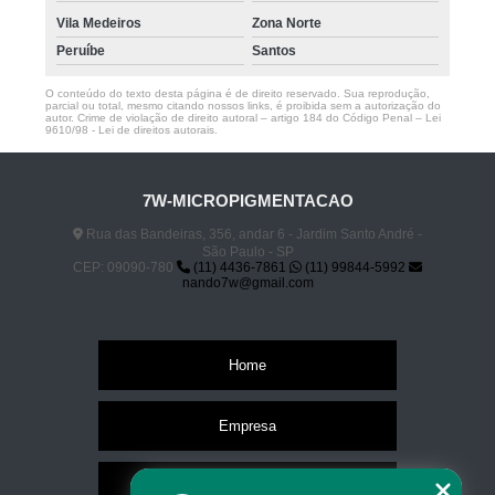
Vila Medeiros
Zona Norte
Peruíbe
Santos
O conteúdo do texto desta página é de direito reservado. Sua reprodução,
parcial ou total, mesmo citando nossos links, é proibida sem a autorização do
autor. Crime de violação de direito autoral – artigo 184 do Código Penal –
Lei
9610/98 - Lei de direitos autorais
.
7W-MICROPIGMENTACAO
Rua das Bandeiras, 356, andar 6 - Jardim Santo André -
São Paulo - SP
CEP: 09090-780
(11) 4436-7861
(11) 99844-5992
nando7w@gmail.com
Home
Empresa
Missão