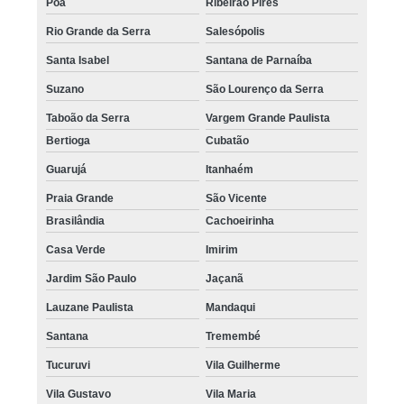
Poá
Ribeirão Pires
Rio Grande da Serra
Salesópolis
Santa Isabel
Santana de Parnaíba
Suzano
São Lourenço da Serra
Taboão da Serra
Vargem Grande Paulista
Bertioga
Cubatão
Guarujá
Itanhaém
Praia Grande
São Vicente
Brasilândia
Cachoeirinha
Casa Verde
Imirim
Jardim São Paulo
Jaçanã
Lauzane Paulista
Mandaqui
Santana
Tremembé
Tucuruvi
Vila Guilherme
Vila Gustavo
Vila Maria