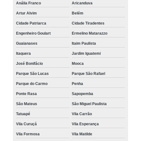
Anália Franco
Aricanduva
Artur Alvim
Belém
Cidade Patriarca
Cidade Tiradentes
Engenheiro Goulart
Ermelino Matarazzo
Guaianases
Itaim Paulista
Itaquera
Jardim Iguatemi
José Bonifácio
Mooca
Parque São Lucas
Parque São Rafael
Parque do Carmo
Penha
Ponte Rasa
Sapopemba
São Mateus
São Miguel Paulista
Tatuapé
Vila Carrão
Vila Curuçá
Vila Esperança
Vila Formosa
Vila Matilde