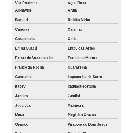
Vila Prudente
Água Rasa
Alphaville
Arujá
Barueri
Biritiba Mirim
Caieiras
Cajamar
Carapicuíba
Cotia
Embu Guaçú
Embu das Artes
Ferraz de Vasconcelos
Francisco Morato
Franco da Rocha
Guararema
Guarulhos
Itapecerica da Serra
Itapevi
Itaquaquecetuba
Jandira
Jundiaí
Juquitiba
Mairiporã
Mauá
Mogi das Cruzes
Osasco
Pirapora do Bom Jesus