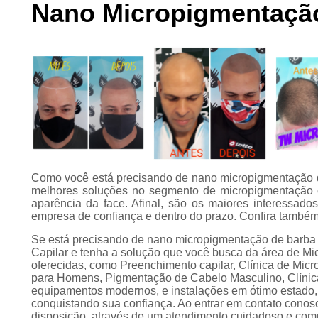
Nano Micropigmentação
Preenchimento
capilar
Tratamento para
calvície
Como você está precisando de nano micropigmentação d
melhores soluções no segmento de micropigmentação c
aparência da face. Afinal, são os maiores interessad
empresa de confiança e dentro do prazo. Confira també
Se está precisando de nano micropigmentação de barba
Capilar e tenha a solução que você busca da área de Mi
oferecidas, como Preenchimento capilar, Clínica de Mic
para Homens, Pigmentação de Cabelo Masculino, Clínica
equipamentos modernos, e instalações em ótimo estado, 
conquistando sua confiança. Ao entrar em contato conos
disposição, através de um atendimento cuidadoso e co