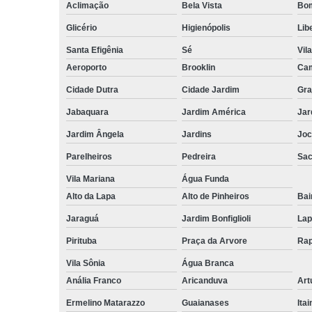
Aclimação
Bela Vista
Bom
Glicério
Higienópolis
Lib
Santa Efigênia
Sé
Vil
Aeroporto
Brooklin
Cam
Cidade Dutra
Cidade Jardim
Gra
Jabaquara
Jardim América
Jar
Jardim Ângela
Jardins
Joc
Parelheiros
Pedreira
Sa
Vila Mariana
Água Funda
Alto da Lapa
Alto de Pinheiros
Bai
Jaraguá
Jardim Bonfiglioli
Lap
Pirituba
Praça da Arvore
Rap
Vila Sônia
Água Branca
Anália Franco
Aricanduva
Art
Ermelino Matarazzo
Guaianases
Ita