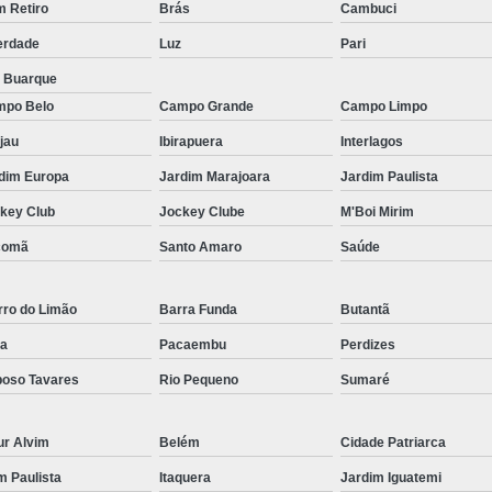
Micropigmentação Fio a Fio Barba San
 Retiro
Brás
Cambuci
Micropigmentação na Barba ABC Paul
erdade
Luz
Pari
Nano Micro Capilar São Bernardo do
a Buarque
po Belo
Campo Grande
Campo Limpo
Nano Micropigmentação de Barba 
jau
Ibirapuera
Interlagos
Nano Pigmentação Cabelo Rio Grande 
dim Europa
Jardim Marajoara
Jardim Paulista
Nano Pigmentaçã
key Club
Jockey Clube
M'Boi Mirim
Nano Pigment
comã
Santo Amaro
Saúde
Nano Pigmentaçã
Nano Pigmentação no Cab
rro do Limão
Barra Funda
Butantã
Pigmentação Capilar 3d
Pigmentaç
a
Pacaembu
Perdizes
Pigmentação Capilar em E
oso Tavares
Rio Pequeno
Sumaré
Pigmentação Capilar Mascu
ur Alvim
Belém
Cidade Patriarca
Pigmentação de Cabelo Mas
im Paulista
Itaquera
Jardim Iguatemi
Pigmentação na Care