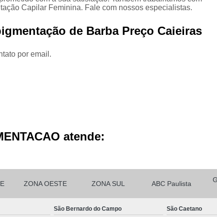
Micropigmentação Cabelo H
ção Capilar Feminina. Fale com nossos especialistas.
Micropigmentação Ca
igmentação de Barba Preço Caieiras
Micropigmentação Capilar Cabelo 
Micropigmentação Capilar Femin
tato por email.
Micropigmentação Capilar Fio 
Micropigmentação de Ca
Micropigmentação de Cabelo M
Micropigmentação Fio a Fio Ca
MENTACAO atende:
Micropigmentação no Cabelo
Micro Pigmentação Barba Dia
Micropigmentação
E
ZONA OESTE
ZONA SUL
ABC Paulista
Micropigmentação de 
Micropigmentação de Barba São Ca
São Bernardo do Campo
São Caetano