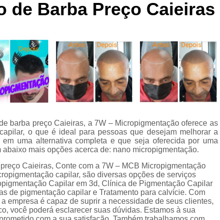
 de Barba Preço Caieiras
Curso de Micropigmentaç
Curso de Micropigmenta
Curso de Micropigmentação Santo A
Curso Micropigmen
Curso Presencial
Cursos de Micropigmen
Cursos de Micropigmentação de Capi
e barba preço Caieiras, a 7W – Micropigmentação oferece as
Micropigmentação Capilar com 
apilar, o que é ideal para pessoas que desejam melhorar a
Micropigmentação Capilar em E
os em uma alternativa completa e que seja oferecida por uma
m abaixo mais opções acerca de: nano micropigmentação.
Micropigmentação Capilar Fem
 preço Caieiras, Conte com a 7W – MCB Micropigmentação
Micropigmentação Capilar nas En
cropigmentação capilar, são diversas opções de serviços
ropigmentação Capilar em 3d, Clínica de Pigmentação Capilar
Micropigmentação Capilar para En
s de pigmentação capilar e Tratamento para calvície. Com
a empresa é capaz de suprir a necessidade de seus clientes,
Micropigmentação Cabel
co, você poderá esclarecer suas dúvidas. Estamos à sua
mprometido com a sua satisfação. Também trabalhamos com