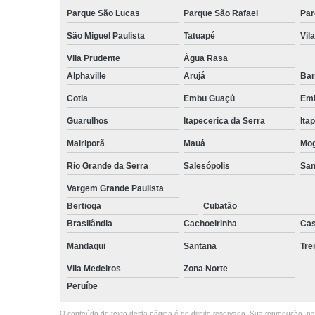
Parque São Lucas
Parque São Rafael
Par
São Miguel Paulista
Tatuapé
Vil
Vila Prudente
Água Rasa
Alphaville
Arujá
Bar
Cotia
Embu Guaçú
Emb
Guarulhos
Itapecerica da Serra
Ita
Mairiporã
Mauá
Mog
Rio Grande da Serra
Salesópolis
San
Vargem Grande Paulista
Bertioga
Cubatão
Brasilândia
Cachoeirinha
Cas
Mandaqui
Santana
Tr
Vila Medeiros
Zona Norte
Peruíbe
O conteúdo do texto desta página é de direito reservado. Sua reprodução, parc