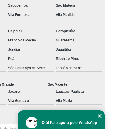
Sapopemba
São Mateus
al
Preenchimento Capilar com Micro Ponto
Vila Formosa
Vila Matilde
mentação
Preenchimento Capilar com Pigmentação
omens
Preenchimento Capilar em Mulheres
Cajamar
Carapicuíba
inino
Preenchimento Capilar Masculino
Franco da Rocha
Guararema
esta
Preenchimento Capilar nas Entradas
Jundiaí
Juquitiba
a Diminuir Testa
Tratamento de Calvície
Poá
Ribeirão Pires
eminina
Tratamento de Calvície Natural
São Lourenço da Serra
Taboão da Serra
ratamento para a Calvície com Micropigmentação
a Grande
São Vicente
a
Tratamento para Calvície com Micopigmentação
Jaçanã
Lauzane Paulista
gmentação
Tratamento para Calvície em Homens
Vila Gustavo
Vila Maria
Homem
Tratamento para Calvície Masculina
Olá! Fale agora pelo WhatsApp
ção de direito autoral – artigo 184 do Código Penal –
Lei 9610/98 - Lei de