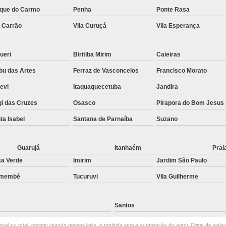
que do Carmo
Penha
Ponte Rasa
Preenchimento Capilar Centr
a Carrão
Vila Curuçá
Vila Esperança
Preenchimento Capilar com Micropig
Preenchimento Capilar em H
ueri
Biritiba Mirim
Caieiras
Preenchimento Capilar Fem
u das Artes
Ferraz de Vasconcelos
Francisco Morato
Preenchimento Capilar na T
pevi
Itaquaquecetuba
Jandira
Preenchimento Capilar par
i das Cruzes
Osasco
Pirapora do Bom Jesus
Tratamento de Calvície F
ta Isabel
Santana de Parnaíba
Suzano
Tratamento para a Calvície
T
Guarujá
Itanhaém
Prai
Tratamento para a Calvície Feminin
a Verde
Imirim
Jardim São Paulo
Tratamento para Calvície com Pi
emembé
Tucuruvi
Vila Guilherme
Tratamento para Calvície 
Santos
ial ou total, mesmo citando nossos links, é proibida sem a autorização do autor. Crime de viola