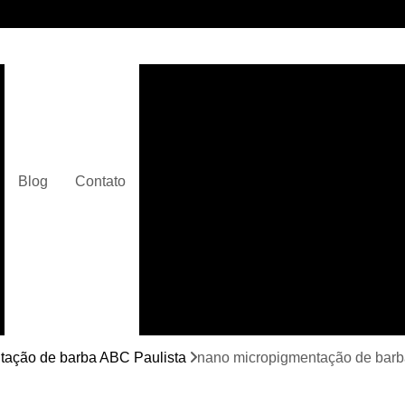
Clínica de Micropigmentaç
Clínica de Micropigmentação C
Clínica de Pigmentação Capilar De
Clínica de Pi
Blog
Contato
Clínica de Pi
Clínica de Pigmentação de Cabelo Ma
Clínica de Pigmentação na Care
Curso de Micr
Curso de Micropigm
Curso de Micropigme
tação de barba ABC Paulista
nano micropigmentação de barb
Curso de Micropi