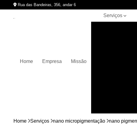
Rua das Bandeiras, 356, andar 6
Serviços
Clínicas de
pigmentação
capilar
Cursos de
micropigmentação
Home
Empresa
Missão
Micropigmentação
capilar
Micropigmentação
de cabelos
Micropigmentação
em barbas
Nano
micropigmentação
Home
Serviços
nano micropigmentação
nano pigmen
Pigmentação
capilares