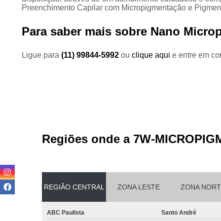
Preenchimento Capilar com Micropigmentação e Pigmenta
Para saber mais sobre Nano Microp
Ligue para
(11) 99844-5992
ou
clique aqui
e entre em con
Regiões onde a 7W-MICROPIG
REGIÃO CENTRAL
ZONA LESTE
ZONA NORT
ABC Paulista
Santo André