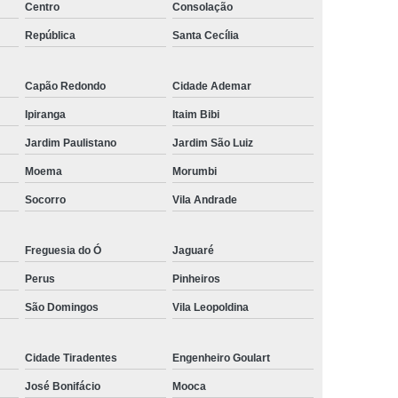
to André
Micropigmentação Masculina Barba Mauá
Centro
Consolação
ista
Micropigmentação para Barba Ribeirão Pires
República
Santa Cecília
 Campo
Nano Micropigmentação Capilar Santo André
Capão Redondo
Cidade Ademar
Mauá
Nano Micropigmentação na Barba Diadema
Ipiranga
Itaim Bibi
da Serra
Nano Pigmentação Capilar Ribeirão Pires
Jardim Paulistano
Jardim São Luiz
o da Barba São Caetano do Sul
Moema
Morumbi
ação de Barba ABC Paulista
Socorro
Vila Andrade
o na Barba Rio Grande da Serra
elo ABC Paulista
Pigmentação Capilar
Freguesia do Ó
Jaguaré
ão Capilar Definitiva
Pigmentação Capilar em 3d
Perus
Pinheiros
ntradas
Pigmentação Capilar Feminina
São Domingos
Vila Leopoldina
lina
Pigmentação Capilar para Homens
Cidade Tiradentes
Engenheiro Goulart
culino
Pigmentação de Couro Cabeludo
José Bonifácio
Mooca
ca
Pigmentação no Couro Cabeludo