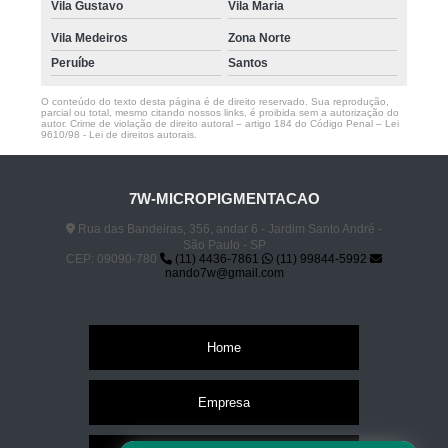
Vila Gustavo
Vila Maria
Vila Medeiros
Zona Norte
Peruíbe
Santos
O conteúdo do texto desta página é de direito reservado. Sua reprodução,
parcial ou total, mesmo citando nossos links, é proibida sem a autorização do
autor. Crime de violação de direito autoral – artigo 184 do Código Penal –
Lei
9610/98 - Lei de direitos autorais
.
7W-MICROPIGMENTACAO
Rua das Bandeiras, 356, andar 6 - Jardim Santo André -
São Paulo - SP
CEP: 09090-780
(11) 4436-7861
(11) 99844-5992
nando7w@gmail.com
Home
Empresa