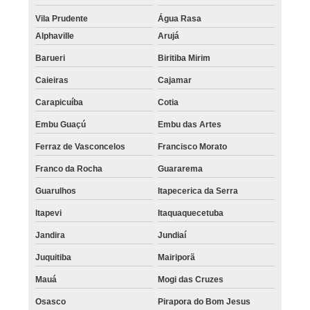
Vila Prudente
Água Rasa
Alphaville
Arujá
Barueri
Biritiba Mirim
Caieiras
Cajamar
Carapicuíba
Cotia
Embu Guaçú
Embu das Artes
Ferraz de Vasconcelos
Francisco Morato
Franco da Rocha
Guararema
Guarulhos
Itapecerica da Serra
Itapevi
Itaquaquecetuba
Jandira
Jundiaí
Juquitiba
Mairiporã
Mauá
Mogi das Cruzes
Osasco
Pirapora do Bom Jesus