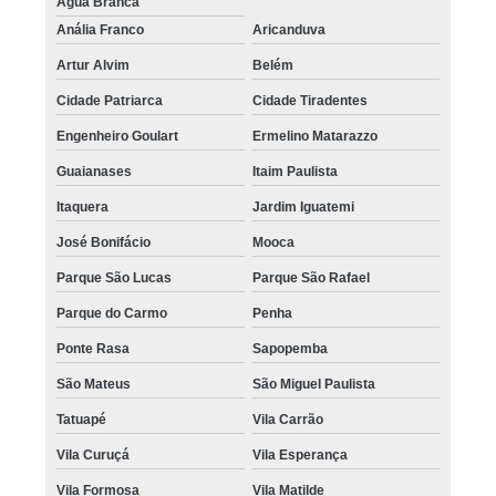
Água Branca
Anália Franco
Aricanduva
Artur Alvim
Belém
Cidade Patriarca
Cidade Tiradentes
Engenheiro Goulart
Ermelino Matarazzo
Guaianases
Itaim Paulista
Itaquera
Jardim Iguatemi
José Bonifácio
Mooca
Parque São Lucas
Parque São Rafael
Parque do Carmo
Penha
Ponte Rasa
Sapopemba
São Mateus
São Miguel Paulista
Tatuapé
Vila Carrão
Vila Curuçá
Vila Esperança
Vila Formosa
Vila Matilde