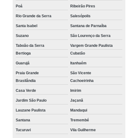
Poá
Ribeirão Pires
Rio Grande da Serra
Salesópolis
Santa Isabel
Santana de Parnaíba
Suzano
São Lourenço da Serra
Taboão da Serra
Vargem Grande Paulista
Bertioga
Cubatão
Guarujá
Itanhaém
Praia Grande
São Vicente
Brasilândia
Cachoeirinha
Casa Verde
Imirim
Jardim São Paulo
Jaçanã
Lauzane Paulista
Mandaqui
Santana
Tremembé
Tucuruvi
Vila Guilherme