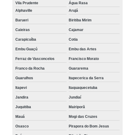
Vila Prudente
Água Rasa
Alphaville
Arujá
Barueri
Biritiba Mirim
Caieiras
Cajamar
Carapicuíba
Cotia
Embu Guaçú
Embu das Artes
Ferraz de Vasconcelos
Francisco Morato
Franco da Rocha
Guararema
Guarulhos
Itapecerica da Serra
Itapevi
Itaquaquecetuba
Jandira
Jundiaí
Juquitiba
Mairiporã
Mauá
Mogi das Cruzes
Osasco
Pirapora do Bom Jesus