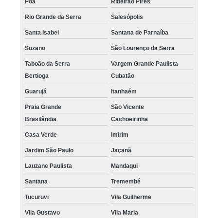
Poá
Ribeirão Pires
Rio Grande da Serra
Salesópolis
Santa Isabel
Santana de Parnaíba
Suzano
São Lourenço da Serra
Taboão da Serra
Vargem Grande Paulista
Bertioga
Cubatão
Guarujá
Itanhaém
Praia Grande
São Vicente
Brasilândia
Cachoeirinha
Casa Verde
Imirim
Jardim São Paulo
Jaçanã
Lauzane Paulista
Mandaqui
Santana
Tremembé
Tucuruvi
Vila Guilherme
Vila Gustavo
Vila Maria