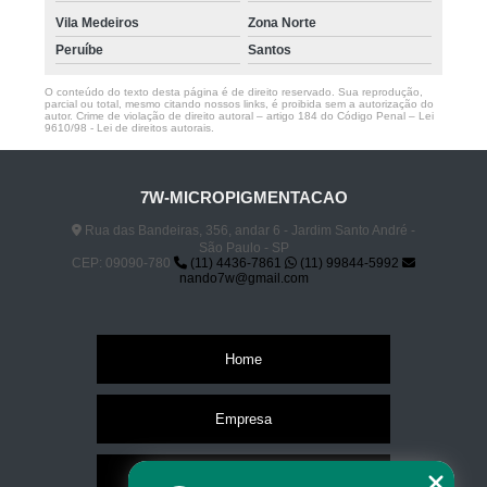
Vila Medeiros
Zona Norte
Peruíbe
Santos
O conteúdo do texto desta página é de direito reservado. Sua reprodução,
parcial ou total, mesmo citando nossos links, é proibida sem a autorização do
autor. Crime de violação de direito autoral – artigo 184 do Código Penal –
Lei
9610/98 - Lei de direitos autorais
.
7W-MICROPIGMENTACAO
Rua das Bandeiras, 356, andar 6 - Jardim Santo André -
São Paulo - SP
CEP: 09090-780
(11) 4436-7861
(11) 99844-5992
nando7w@gmail.com
Home
Empresa
Missão