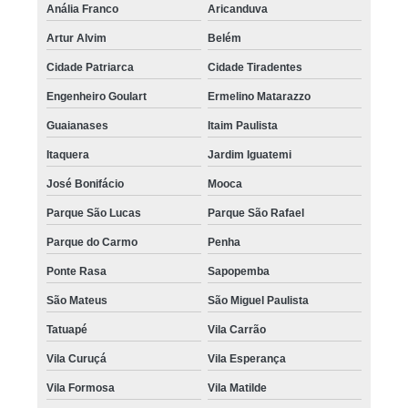
Anália Franco
Aricanduva
Artur Alvim
Belém
Cidade Patriarca
Cidade Tiradentes
Engenheiro Goulart
Ermelino Matarazzo
Guaianases
Itaim Paulista
Itaquera
Jardim Iguatemi
José Bonifácio
Mooca
Parque São Lucas
Parque São Rafael
Parque do Carmo
Penha
Ponte Rasa
Sapopemba
São Mateus
São Miguel Paulista
Tatuapé
Vila Carrão
Vila Curuçá
Vila Esperança
Vila Formosa
Vila Matilde