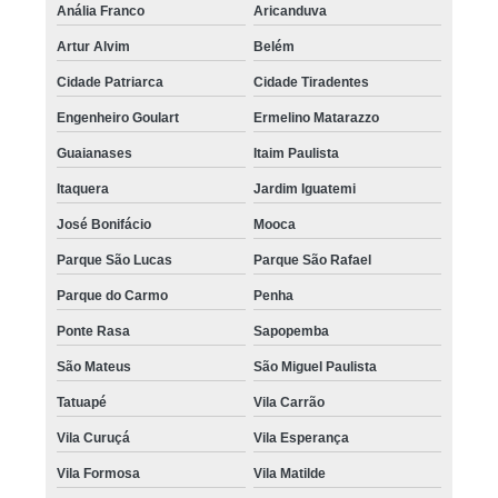
Anália Franco
Aricanduva
Artur Alvim
Belém
Cidade Patriarca
Cidade Tiradentes
Engenheiro Goulart
Ermelino Matarazzo
Guaianases
Itaim Paulista
Itaquera
Jardim Iguatemi
José Bonifácio
Mooca
Parque São Lucas
Parque São Rafael
Parque do Carmo
Penha
Ponte Rasa
Sapopemba
São Mateus
São Miguel Paulista
Tatuapé
Vila Carrão
Vila Curuçá
Vila Esperança
Vila Formosa
Vila Matilde