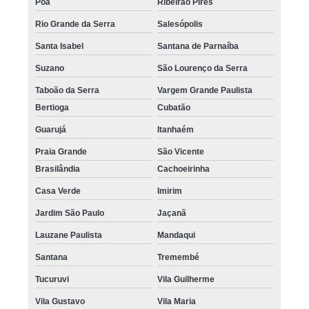
Poá
Ribeirão Pires
Rio Grande da Serra
Salesópolis
Santa Isabel
Santana de Parnaíba
Suzano
São Lourenço da Serra
Taboão da Serra
Vargem Grande Paulista
Bertioga
Cubatão
Guarujá
Itanhaém
Praia Grande
São Vicente
Brasilândia
Cachoeirinha
Casa Verde
Imirim
Jardim São Paulo
Jaçanã
Lauzane Paulista
Mandaqui
Santana
Tremembé
Tucuruvi
Vila Guilherme
Vila Gustavo
Vila Maria