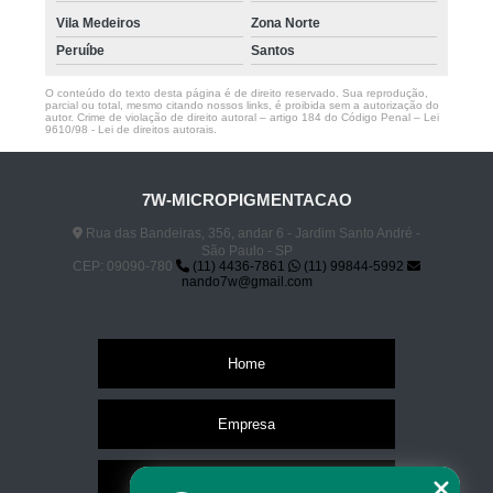
Vila Medeiros
Zona Norte
Peruíbe
Santos
O conteúdo do texto desta página é de direito reservado. Sua reprodução,
parcial ou total, mesmo citando nossos links, é proibida sem a autorização do
autor. Crime de violação de direito autoral – artigo 184 do Código Penal –
Lei
9610/98 - Lei de direitos autorais
.
7W-MICROPIGMENTACAO
Rua das Bandeiras, 356, andar 6 - Jardim Santo André -
São Paulo - SP
CEP: 09090-780
(11) 4436-7861
(11) 99844-5992
nando7w@gmail.com
Home
Empresa
Missão