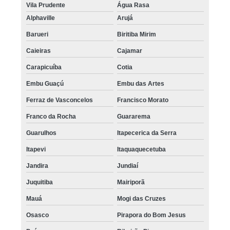
Vila Prudente
Água Rasa
Alphaville
Arujá
Barueri
Biritiba Mirim
Caieiras
Cajamar
Carapicuíba
Cotia
Embu Guaçú
Embu das Artes
Ferraz de Vasconcelos
Francisco Morato
Franco da Rocha
Guararema
Guarulhos
Itapecerica da Serra
Itapevi
Itaquaquecetuba
Jandira
Jundiaí
Juquitiba
Mairiporã
Mauá
Mogi das Cruzes
Osasco
Pirapora do Bom Jesus