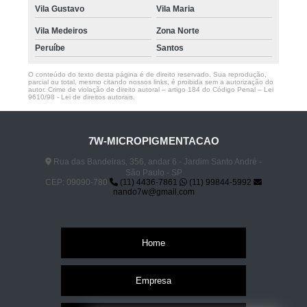
Vila Gustavo
Vila Maria
Vila Medeiros
Zona Norte
Peruíbe
Santos
O conteúdo do texto desta página é de direito reservado. Sua reprodução,
parcial ou total, mesmo citando nossos links, é proibida sem a autorização do
autor. Crime de violação de direito autoral – artigo 184 do Código Penal –
Lei
9610/98 - Lei de direitos autorais
.
7W-MICROPIGMENTACAO
Rua das Bandeiras, 356, andar 6 - Jardim Santo André -
São Paulo - SP
CEP: 09090-780
(11) 4436-7861
(11) 99844-5992
nando7w@gmail.com
Home
Empresa