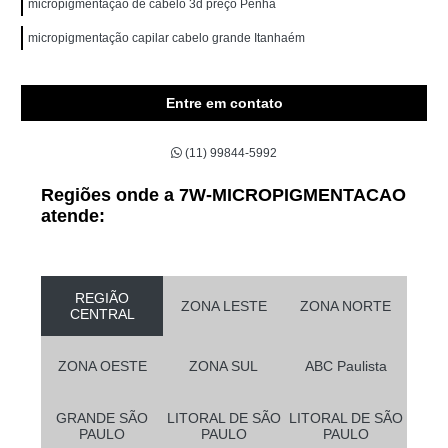
micropigmentação de cabelo 3d preço Penha
micropigmentação capilar cabelo grande Itanhaém
Entre em contato
(11) 99844-5992
Regiões onde a 7W-MICROPIGMENTACAO
atende:
REGIÃO
ZONA LESTE
ZONA NORTE
CENTRAL
ZONA OESTE
ZONA SUL
ABC Paulista
GRANDE SÃO
LITORAL DE SÃO
LITORAL DE SÃO
PAULO
PAULO
PAULO