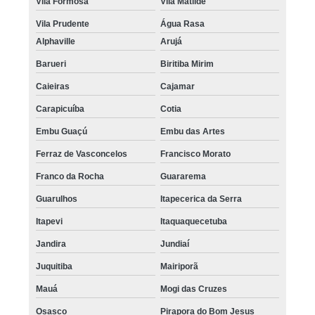
Vila Formosa
Vila Matilde
Vila Prudente
Água Rasa
Alphaville
Arujá
Barueri
Biritiba Mirim
Caieiras
Cajamar
Carapicuíba
Cotia
Embu Guaçú
Embu das Artes
Ferraz de Vasconcelos
Francisco Morato
Franco da Rocha
Guararema
Guarulhos
Itapecerica da Serra
Itapevi
Itaquaquecetuba
Jandira
Jundiaí
Juquitiba
Mairiporã
Mauá
Mogi das Cruzes
Osasco
Pirapora do Bom Jesus