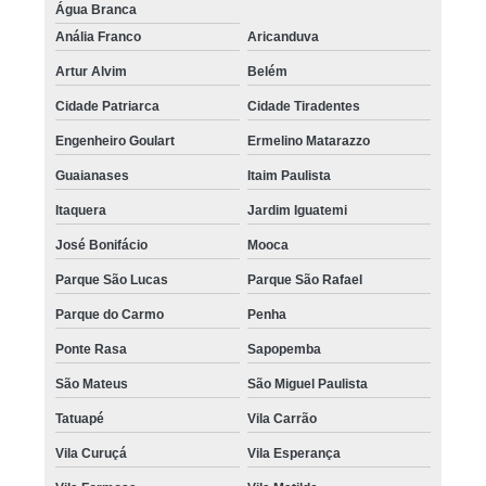
Água Branca
Anália Franco
Aricanduva
Artur Alvim
Belém
Cidade Patriarca
Cidade Tiradentes
Engenheiro Goulart
Ermelino Matarazzo
Guaianases
Itaim Paulista
Itaquera
Jardim Iguatemi
José Bonifácio
Mooca
Parque São Lucas
Parque São Rafael
Parque do Carmo
Penha
Ponte Rasa
Sapopemba
São Mateus
São Miguel Paulista
Tatuapé
Vila Carrão
Vila Curuçá
Vila Esperança