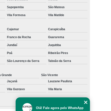
al
Preenchimento Capilar com Micro Ponto
Sapopemba
São Mateus
Vila Formosa
Vila Matilde
mentação
Preenchimento Capilar com Pigmentação
omens
Preenchimento Capilar em Mulheres
Cajamar
Carapicuíba
inino
Preenchimento Capilar Masculino
Franco da Rocha
Guararema
esta
Preenchimento Capilar nas Entradas
Jundiaí
Juquitiba
a Diminuir Testa
Tratamento de Calvície
Poá
Ribeirão Pires
eminina
Tratamento de Calvície Natural
São Lourenço da Serra
Taboão da Serra
ratamento para a Calvície com Micropigmentação
a
Tratamento para Calvície com Micopigmentação
a Grande
São Vicente
Jaçanã
Lauzane Paulista
gmentação
Tratamento para Calvície em Homens
Vila Gustavo
Vila Maria
Homem
Tratamento para Calvície Masculina
Olá! Fale agora pelo WhatsApp