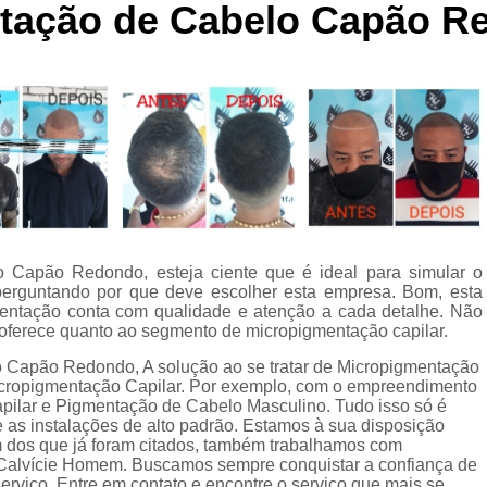
ntação de Cabelo Capão R
Curso de Micropigmentaç
Curso de Micropigmenta
Curso de Micropigmentação Santo A
Curso Micropigmen
Curso Presencial
Cursos de Micropigmen
Cursos de Micropigmentação de Capi
o Capão Redondo, esteja ciente que é ideal para simular o
Micropigmentação Capilar com 
 perguntando por que deve escolher esta empresa. Bom, esta
Micropigmentação Capilar em E
ntação conta com qualidade e atenção a cada detalhe. Não
oferece quanto ao segmento de micropigmentação capilar.
Micropigmentação Capilar Fem
 Capão Redondo, A solução ao se tratar de Micropigmentação
Micropigmentação Capilar nas En
cropigmentação Capilar. Por exemplo, com o empreendimento
pilar e Pigmentação de Cabelo Masculino. Tudo isso só é
Micropigmentação Capilar para En
e as instalações de alto padrão. Estamos à sua disposição
ém dos que já foram citados, também trabalhamos com
Micropigmentação Cabel
 Calvície Homem. Buscamos sempre conquistar a confiança de
serviço. Entre em contato e encontre o serviço que mais se