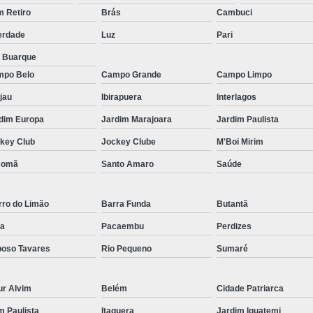
Micropigmentação Fio a Fio Barba San
 Retiro
Brás
Cambuci
Micropigmentação na Barba ABC Paul
erdade
Luz
Pari
Nano Micro Capilar São Bernardo do
a Buarque
Nano Micropigmentação de Barba 
po Belo
Campo Grande
Campo Limpo
Nano Pigmentação Cabelo Rio Grande 
jau
Ibirapuera
Interlagos
Nano Pigmentaçã
dim Europa
Jardim Marajoara
Jardim Paulista
key Club
Jockey Clube
M'Boi Mirim
Nano Pigment
comã
Santo Amaro
Saúde
Nano Pigmentaçã
Nano Pigmentação no Cab
rro do Limão
Barra Funda
Butantã
Pigmentação Capilar 3d
Pigmentaç
a
Pacaembu
Perdizes
Pigmentação Capilar em E
oso Tavares
Rio Pequeno
Sumaré
Pigmentação Capilar Mascu
Pigmentação de Cabelo Mas
ur Alvim
Belém
Cidade Patriarca
Pigmentação na Care
im Paulista
Itaquera
Jardim Iguatemi