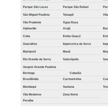
Parque São Lucas
Parque São Rafael
Par
São Miguel Paulista
Tatuapé
Vil
Vila Prudente
Água Rasa
Alphaville
Arujá
Bar
Cotia
Embu Guaçú
Emb
Guarulhos
Itapecerica da Serra
Ita
Mairiporã
Mauá
Mog
Rio Grande da Serra
Salesópolis
San
Vargem Grande Paulista
Bertioga
Cubatão
Brasilândia
Cachoeirinha
Cas
Mandaqui
Santana
Tr
Vila Medeiros
Zona Norte
Peruíbe