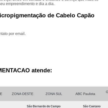
Micropigmentação Cabelo H
seu empreendimento e dia a dia.
Micropigmentação Ca
Micropigmentação de Cabelo Capão
Micropigmentação Capilar Cabelo 
Micropigmentação Capilar Femin
tato por email.
Micropigmentação Capilar Fio 
Micropigmentação de Ca
Micropigmentação de Cabelo M
Micropigmentação Fio a Fio Ca
Micropigmentação no Cabelo
MENTACAO atende:
Micro Pigmentação Barba Dia
Micropigmentação
Micropigmentação de 
E
ZONA OESTE
ZONA SUL
ABC Paulista
Micropigmentação de Barba São Ca
São Bernardo do Campo
São Caetano