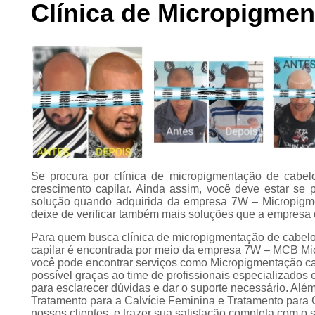
Clínica de Micropigme
Preenchimento
capilar
Tratamento para
calvície
Se procura por clínica de micropigmentação de cabel
crescimento capilar. Ainda assim, você deve estar se
solução quando adquirida da empresa 7W – Micropigme
deixe de verificar também mais soluções que a empresa 
Para quem busca clínica de micropigmentação de cabelo
capilar é encontrada por meio da empresa 7W – MCB Mi
você pode encontrar serviços como Micropigmentação ca
possível graças ao time de profissionais especializados 
para esclarecer dúvidas e dar o suporte necessário. Al
Tratamento para a Calvície Feminina e Tratamento para
nossos clientes, e trazer sua satisfação completa com o 