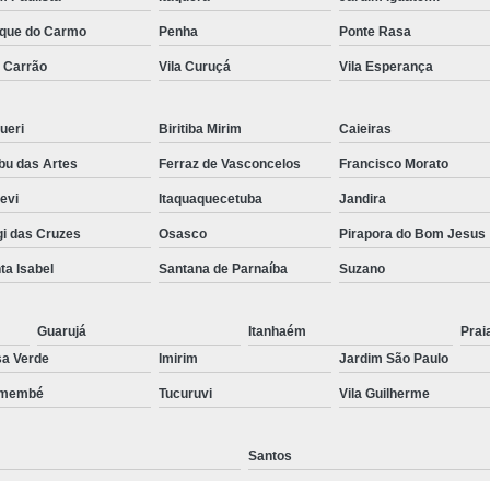
Preenchimento Capilar Centr
que do Carmo
Penha
Ponte Rasa
a Carrão
Vila Curuçá
Vila Esperança
Preenchimento Capilar com Micropig
Preenchimento Capilar em H
ueri
Biritiba Mirim
Caieiras
Preenchimento Capilar Fem
u das Artes
Ferraz de Vasconcelos
Francisco Morato
Preenchimento Capilar na T
pevi
Itaquaquecetuba
Jandira
Preenchimento Capilar par
i das Cruzes
Osasco
Pirapora do Bom Jesus
Tratamento de Calvície F
ta Isabel
Santana de Parnaíba
Suzano
Tratamento para a Calvície
T
Tratamento para a Calvície Feminin
Guarujá
Itanhaém
Prai
a Verde
Imirim
Jardim São Paulo
Tratamento para Calvície com Pi
emembé
Tucuruvi
Vila Guilherme
Tratamento para Calvície 
Santos