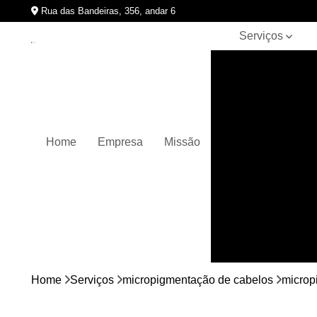
Rua das Bandeiras, 356, andar 6
Serviços
Clínicas de
pigmentação
capilar
Cursos de
micropigmentação
Home
Empresa
Missão
Micropigmentação
capilar
Micropigmentação
de cabelos
Micropigmentação
em barbas
Nano
micropigmentação
Home
Serviços
micropigmentação de cabelos
microp
Pigmentação
capilares