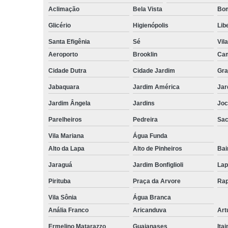
Aclimação
Bela Vista
Bom
Glicério
Higienópolis
Lib
Santa Efigênia
Sé
Vil
Aeroporto
Brooklin
Cam
Cidade Dutra
Cidade Jardim
Gra
Jabaquara
Jardim América
Jar
Jardim Ângela
Jardins
Joc
Parelheiros
Pedreira
Sa
Vila Mariana
Água Funda
Alto da Lapa
Alto de Pinheiros
Bai
Jaraguá
Jardim Bonfiglioli
Lap
Pirituba
Praça da Arvore
Rap
Vila Sônia
Água Branca
Anália Franco
Aricanduva
Art
Ermelino Matarazzo
Guaianases
Ita