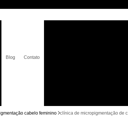
Clínica de Micropigmentaç
Clínica de Micropigmentação C
Clínica de Pigmentação Capilar De
Clínica de Pi
Blog
Contato
Clínica de Pi
Clínica de Pigmentação de Cabelo Ma
Clínica de Pigmentação na Care
Curso de Micr
Curso de Micropigm
Curso de Micropigme
igmentação cabelo feminino
clínica de micropigmentação de
Curso de Micropi