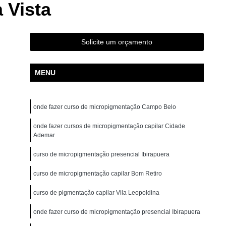
 Vista
ão para Iniciantes Rio Grande da Serra
ção Presencial São Bernardo do Campo
ndré
Curso de Pigmentação Capilar Ribeirão Pires
Solicite um orçamento
tação Capilar São Caetano do Sul
MENU
 de Micropigmentação Santo André
tação Capilar São Bernardo do Campo
onde fazer curso de micropigmentação Campo Belo
lar Presencial Mauá
Micropigmentação Capilar 3d
Dermografo
onde fazer cursos de micropigmentação capilar Cidade
Micropigmentação Capilar em 3d
Ademar
ntradas
Micropigmentação Capilar Entradas
curso de micropigmentação presencial Ibirapuera
inina
Micropigmentação Capilar Masculina
curso de micropigmentação capilar Bom Retiro
tradas
Micropigmentação Capilar para Calvície
curso de pigmentação capilar Vila Leopoldina
tradas
Micropigmentação Capilar para Homens
o
Micropigmentação Cabelo Feminino
onde fazer curso de micropigmentação presencial Ibirapuera