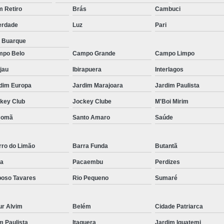
Micropigmentação Fio a Fio Barba San
 Retiro
Brás
Cambuci
Micropigmentação na Barba ABC Paul
erdade
Luz
Pari
Nano Micro Capilar São Bernardo do
a Buarque
Nano Micropigmentação de Barba 
po Belo
Campo Grande
Campo Limpo
Nano Pigmentação Cabelo Rio Grande 
jau
Ibirapuera
Interlagos
Nano Pigmentaçã
dim Europa
Jardim Marajoara
Jardim Paulista
key Club
Jockey Clube
M'Boi Mirim
Nano Pigment
comã
Santo Amaro
Saúde
Nano Pigmentaçã
Nano Pigmentação no Cab
rro do Limão
Barra Funda
Butantã
Pigmentação Capilar 3d
Pigmentaç
a
Pacaembu
Perdizes
Pigmentação Capilar em E
oso Tavares
Rio Pequeno
Sumaré
Pigmentação Capilar Mascu
Pigmentação de Cabelo Mas
ur Alvim
Belém
Cidade Patriarca
Pigmentação na Care
im Paulista
Itaquera
Jardim Iguatemi