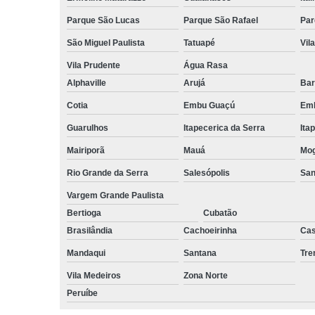
Parque São Lucas
Parque São Rafael
Par
São Miguel Paulista
Tatuapé
Vil
Vila Prudente
Água Rasa
Alphaville
Arujá
Bar
Cotia
Embu Guaçú
Emb
Guarulhos
Itapecerica da Serra
Ita
Mairiporã
Mauá
Mog
Rio Grande da Serra
Salesópolis
San
Vargem Grande Paulista
Bertioga
Cubatão
Brasilândia
Cachoeirinha
Cas
Mandaqui
Santana
Tr
Vila Medeiros
Zona Norte
Peruíbe