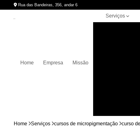
Rua das Bandeiras, 356, andar 6
Serviços
Clínicas de
pigmentação
capilar
Cursos de
micropigmentação
Home
Empresa
Missão
Micropigmentação
capilar
Micropigmentação
de cabelos
Micropigmentação
em barbas
Nano
micropigmentação
Home
Serviços
cursos de micropigmentação
curso d
Pigmentação
capilares