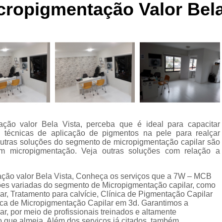
cropigmentação Valor Bela
Curso de Micropigmentaç
Curso de Micropigmenta
Curso de Micropigmentação Santo A
Curso Micropigmen
Curso Presencial
Cursos de Micropigmen
Cursos de Micropigmentação de Capi
ação valor Bela Vista, perceba que é ideal para capacitar
Micropigmentação Capilar com 
o técnicas de aplicação de pigmentos na pele para realçar
Micropigmentação Capilar em E
e outras soluções do segmento de micropigmentação capilar são
m micropigmentação. Veja outras soluções com relação a
Micropigmentação Capilar Fem
Micropigmentação Capilar nas En
ação valor Bela Vista, Conheça os serviços que a 7W – MCB
ções variadas do segmento de Micropigmentação capilar, como
Micropigmentação Capilar para En
ar, Tratamento para calvície, Clínica de Pigmentação Capilar
ca de Micropigmentação Capilar em 3d. Garantimos a
Micropigmentação Cabel
ar, por meio de profissionais treinados e altamente
o que almeja. Além dos serviços já citados, também