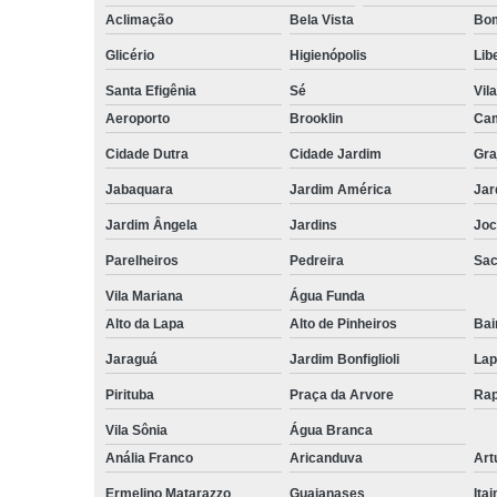
Aclimação
Bela Vista
Bom
Glicério
Higienópolis
Lib
Santa Efigênia
Sé
Vil
Aeroporto
Brooklin
Cam
Cidade Dutra
Cidade Jardim
Gra
Jabaquara
Jardim América
Jar
Jardim Ângela
Jardins
Joc
Parelheiros
Pedreira
Sa
Vila Mariana
Água Funda
Alto da Lapa
Alto de Pinheiros
Bai
Jaraguá
Jardim Bonfiglioli
Lap
Pirituba
Praça da Arvore
Rap
Vila Sônia
Água Branca
Anália Franco
Aricanduva
Art
Ermelino Matarazzo
Guaianases
Ita