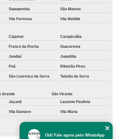
al
Preenchimento Capilar com Micro Ponto
Sapopemba
São Mateus
Vila Formosa
Vila Matilde
mentação
Preenchimento Capilar com Pigmentação
omens
Preenchimento Capilar em Mulheres
Cajamar
Carapicuíba
inino
Preenchimento Capilar Masculino
Franco da Rocha
Guararema
esta
Preenchimento Capilar nas Entradas
Jundiaí
Juquitiba
a Diminuir Testa
Tratamento de Calvície
Poá
Ribeirão Pires
eminina
Tratamento de Calvície Natural
São Lourenço da Serra
Taboão da Serra
ratamento para a Calvície com Micropigmentação
a
Tratamento para Calvície com Micopigmentação
a Grande
São Vicente
Jaçanã
Lauzane Paulista
gmentação
Tratamento para Calvície em Homens
Vila Gustavo
Vila Maria
Homem
Tratamento para Calvície Masculina
Olá! Fale agora pelo WhatsApp