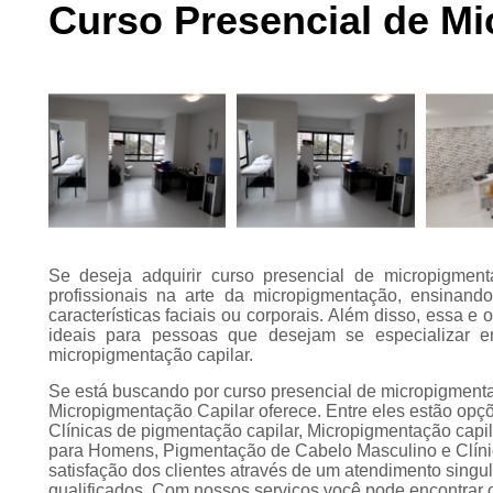
Curso Presencial de Mi
Preenchimento
capilar
Tratamento para
calvície
Se deseja adquirir curso presencial de micropigment
profissionais na arte da micropigmentação, ensinand
características faciais ou corporais. Além disso, essa 
ideais para pessoas que desejam se especializar e
micropigmentação capilar.
Se está buscando por curso presencial de micropigment
Micropigmentação Capilar oferece. Entre eles estão op
Clínicas de pigmentação capilar, Micropigmentação capil
para Homens, Pigmentação de Cabelo Masculino e Clíni
satisfação dos clientes através de um atendimento singul
qualificados. Com nossos serviços você pode encontrar 