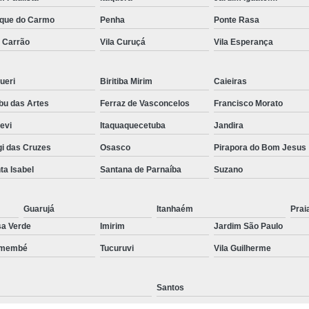
Preenchimento Capilar Centr
que do Carmo
Penha
Ponte Rasa
a Carrão
Vila Curuçá
Vila Esperança
Preenchimento Capilar com Micropig
Preenchimento Capilar em H
ueri
Biritiba Mirim
Caieiras
Preenchimento Capilar Fem
u das Artes
Ferraz de Vasconcelos
Francisco Morato
Preenchimento Capilar na T
pevi
Itaquaquecetuba
Jandira
Preenchimento Capilar par
i das Cruzes
Osasco
Pirapora do Bom Jesus
Tratamento de Calvície F
ta Isabel
Santana de Parnaíba
Suzano
Tratamento para a Calvície
T
Tratamento para a Calvície Feminin
Guarujá
Itanhaém
Prai
a Verde
Imirim
Jardim São Paulo
Tratamento para Calvície com Pi
emembé
Tucuruvi
Vila Guilherme
Tratamento para Calvície 
Santos