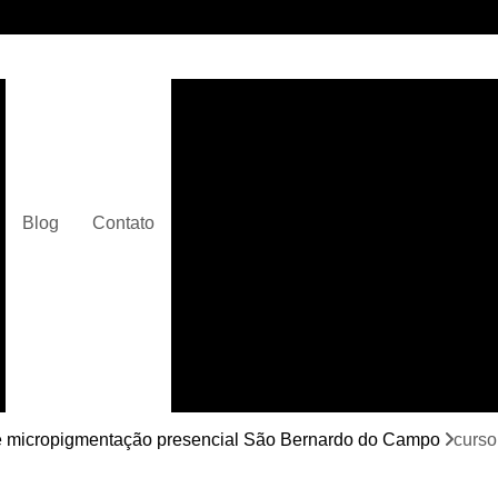
Clínica de Micropigmentaç
Clínica de Micropigmentação C
Clínica de Pigmentação Capilar De
Clínica de Pi
Blog
Contato
Clínica de Pi
Clínica de Pigmentação de Cabelo Ma
Clínica de Pigmentação na Care
Curso de Micr
Curso de Micropigm
Curso de Micropigme
e micropigmentação presencial São Bernardo do Campo
curso
Curso de Micropi