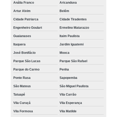
Anália Franco
Aricanduva
Artur Alvim
Belém
Cidade Patriarca
Cidade Tiradentes
Engenheiro Goulart
Ermelino Matarazzo
Guaianases
Itaim Paulista
Itaquera
Jardim Iguatemi
José Bonifácio
Mooca
Parque São Lucas
Parque São Rafael
Parque do Carmo
Penha
Ponte Rasa
Sapopemba
São Mateus
São Miguel Paulista
Tatuapé
Vila Carrão
Vila Curuçá
Vila Esperança
Vila Formosa
Vila Matilde