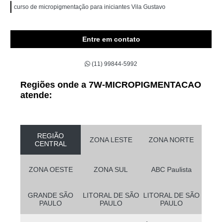
curso de micropigmentação para iniciantes Vila Gustavo
Entre em contato
(11) 99844-5992
Regiões onde a 7W-MICROPIGMENTACAO
atende:
REGIÃO
ZONA LESTE
ZONA NORTE
CENTRAL
ZONA OESTE
ZONA SUL
ABC Paulista
GRANDE SÃO
LITORAL DE SÃO
LITORAL DE SÃO
PAULO
PAULO
PAULO