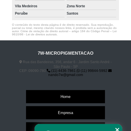
Vila Medeiros
Zona Norte
Peruíbe
Santos
O conteúdo do texto desta página é de direito reservado. Sua reprodução,
parcial ou total, mesmo citando nossos links, é proibida sem a autorização do
autor. Crime de violação de direito autoral – artigo 184 do Código Penal –
Lei
9610/98 - Lei de direitos autorais
.
7W-MICROPIGMENTACAO
Rua das Bandeiras, 356, andar 6 - Jardim Santo André -
São Paulo - SP
CEP: 09090-780
(11) 4436-7861
(11) 99844-5992
nando7w@gmail.com
Home
Empresa
Missão