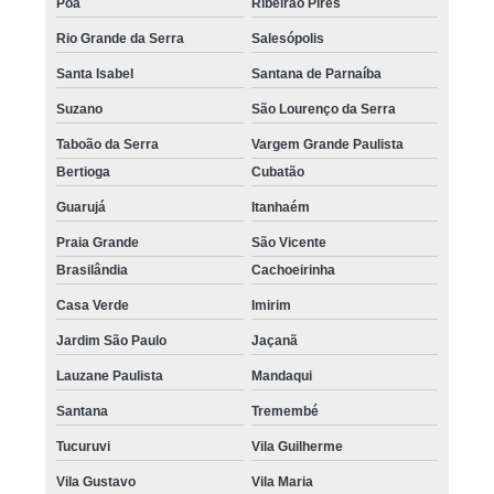
Poá
Ribeirão Pires
Rio Grande da Serra
Salesópolis
Santa Isabel
Santana de Parnaíba
Suzano
São Lourenço da Serra
Taboão da Serra
Vargem Grande Paulista
Bertioga
Cubatão
Guarujá
Itanhaém
Praia Grande
São Vicente
Brasilândia
Cachoeirinha
Casa Verde
Imirim
Jardim São Paulo
Jaçanã
Lauzane Paulista
Mandaqui
Santana
Tremembé
Tucuruvi
Vila Guilherme
Vila Gustavo
Vila Maria