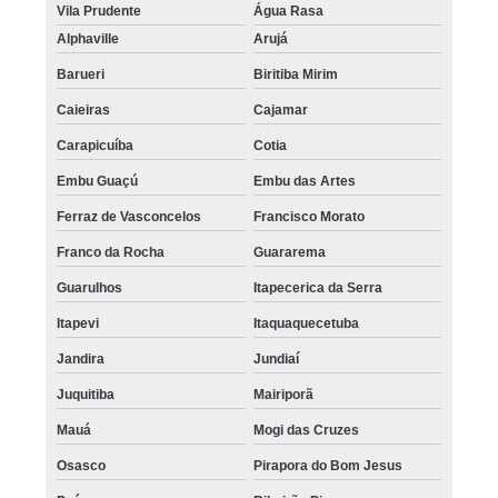
Vila Prudente
Água Rasa
Alphaville
Arujá
Barueri
Biritiba Mirim
Caieiras
Cajamar
Carapicuíba
Cotia
Embu Guaçú
Embu das Artes
Ferraz de Vasconcelos
Francisco Morato
Franco da Rocha
Guararema
Guarulhos
Itapecerica da Serra
Itapevi
Itaquaquecetuba
Jandira
Jundiaí
Juquitiba
Mairiporã
Mauá
Mogi das Cruzes
Osasco
Pirapora do Bom Jesus