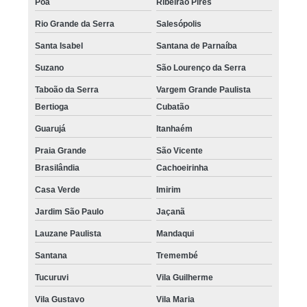
Poá
Ribeirão Pires
Rio Grande da Serra
Salesópolis
Santa Isabel
Santana de Parnaíba
Suzano
São Lourenço da Serra
Taboão da Serra
Vargem Grande Paulista
Bertioga
Cubatão
Guarujá
Itanhaém
Praia Grande
São Vicente
Brasilândia
Cachoeirinha
Casa Verde
Imirim
Jardim São Paulo
Jaçanã
Lauzane Paulista
Mandaqui
Santana
Tremembé
Tucuruvi
Vila Guilherme
Vila Gustavo
Vila Maria