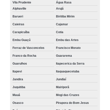
Vila Prudente
Água Rasa
Alphaville
Arujá
Barueri
Biritiba Mirim
Caieiras
Cajamar
Carapicuíba
Cotia
Embu Guaçú
Embu das Artes
Ferraz de Vasconcelos
Francisco Morato
Franco da Rocha
Guararema
Guarulhos
Itapecerica da Serra
Itapevi
Itaquaquecetuba
Jandira
Jundiaí
Juquitiba
Mairiporã
Mauá
Mogi das Cruzes
Osasco
Pirapora do Bom Jesus