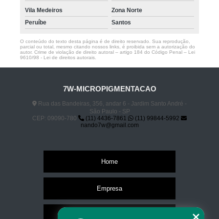
Vila Medeiros
Zona Norte
Peruíbe
Santos
O conteúdo do texto desta página é de direito reservado. Sua reprodução,
parcial ou total, mesmo citando nossos links, é proibida sem a autorização do
autor. Crime de violação de direito autoral – artigo 184 do Código Penal –
Lei
9610/98 - Lei de direitos autorais
.
7W-MICROPIGMENTACAO
Rua das Bandeiras, 356, andar 6 - Jardim Santo André -
São Paulo - SP
CEP: 09090-780
(11) 4436-7861
(11) 99844-5992
nando7w@gmail.com
Home
Empresa
Missão