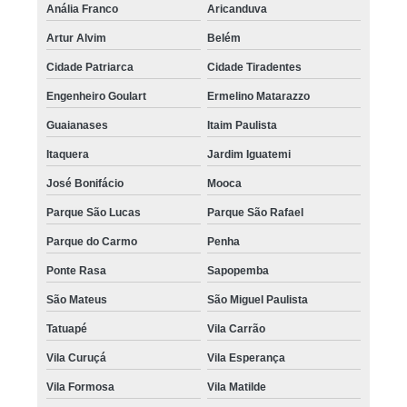
Anália Franco
Aricanduva
Artur Alvim
Belém
Cidade Patriarca
Cidade Tiradentes
Engenheiro Goulart
Ermelino Matarazzo
Guaianases
Itaim Paulista
Itaquera
Jardim Iguatemi
José Bonifácio
Mooca
Parque São Lucas
Parque São Rafael
Parque do Carmo
Penha
Ponte Rasa
Sapopemba
São Mateus
São Miguel Paulista
Tatuapé
Vila Carrão
Vila Curuçá
Vila Esperança
Vila Formosa
Vila Matilde